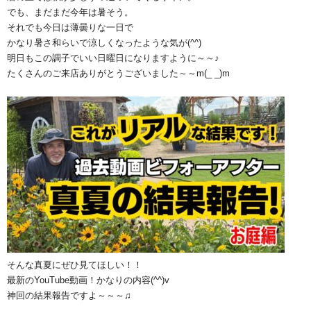
でも、まだまだ今年は暑そう。
それでも今日は薄曇りな一日で
かなり暑さ和らいで涼しくなったような気が(^^)
明日もこの調子でいい日曜日になりますように～～♪
たくさんのご来店ありがとうございました～～m(_ _)m
そんな真夏にぜひ見てほしい！！
最新のYouTube動画！かなりの内容(^^)v
神回の結果報告ですよ～～～♫