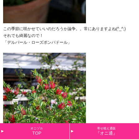
この季節に咲かせていいのだろうか論争。。常にありますよね(^_^;)
それでも綺麗なので！
「デルバール・ローズポンパドール」
オニヅカ
寄せ植え通販
TOP
『オニ通』