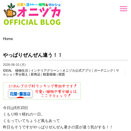
Home
やっぱりぜんぜん違う！！
2026-08-10 (月)
IDEAL 植物生活
|
インテリアグリーン
|
オニヅカ公式アプリ
|
ガーデニング
|
マ
ルシェ
|
寄せ植え
|
新商品
|
観葉植物
|
雑貨
今日は8月10日
くもり時々晴れの一日。
くもっていてちょうど風もあって
昨日もそうですがやっぱりぜんぜん暑さの質が違う気がする！！