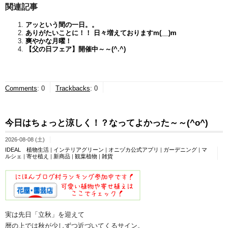
関連記事
アッという間の一日。。
ありがたいことに！！ 日々増えておりますm(__)m
爽やかな月曜！
【父の日フェア】開催中～～(^.^)
Comments
:
0
Trackbacks
:
0
今日はちょっと涼しく！？なってよかった～～(^o^)
2026-08-08 (土)
IDEAL 植物生活
|
インテリアグリーン
|
オニヅカ公式アプリ
|
ガーデニング
|
マ
ルシェ
|
寄せ植え
|
新商品
|
観葉植物
|
雑貨
実は先日「立秋」を迎えて
暦の上では秋が少しずつ近づいてくるサイン。