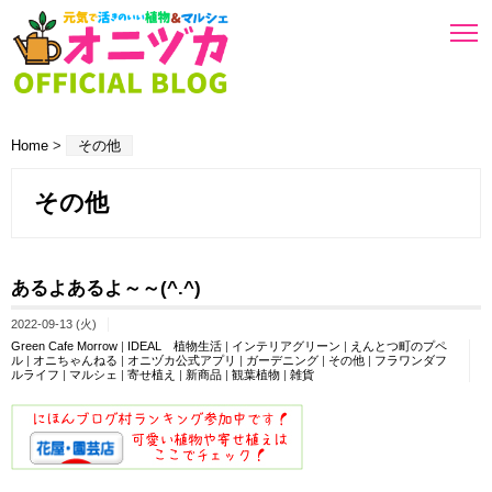
Home
>
その他
その他
あるよあるよ～～(^.^)
2022-09-13 (火)
Green Cafe Morrow
|
IDEAL 植物生活
|
インテリアグリーン
|
えんとつ町のプペ
ル
|
オニちゃんねる
|
オニヅカ公式アプリ
|
ガーデニング
|
その他
|
フラワンダフ
ルライフ
|
マルシェ
|
寄せ植え
|
新商品
|
観葉植物
|
雑貨