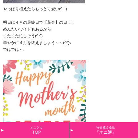
やっぱり植えたらもっと可愛い(^_-)
明日は４月の最終日で【花金】の日！！
めんたいワイドもあるから
またまた忙しそう(^.^)
華やかに４月を終えましょう～～(^^)v
ではでは～。
オニヅカ
寄せ植え通販
TOP
『オニ通』