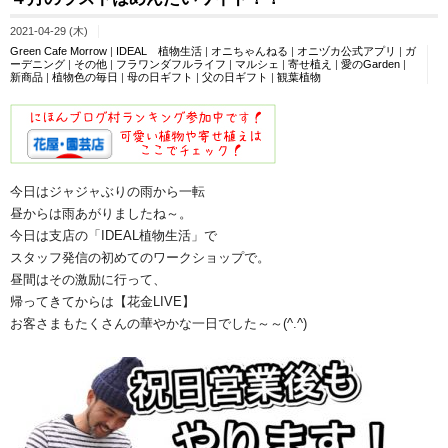
2021-04-29 (木)
Green Cafe Morrow
|
IDEAL 植物生活
|
オニちゃんねる
|
オニヅカ公式アプリ
|
ガ
ーデニング
|
その他
|
フラワンダフルライフ
|
マルシェ
|
寄せ植え
|
愛のGarden
|
新商品
|
植物色の毎日
|
母の日ギフト
|
父の日ギフト
|
観葉植物
今日はジャジャぶりの雨から一転
昼からは雨あがりましたね～。
今日は支店の「IDEAL植物生活」で
スタッフ発信の初めてのワークショップで。
昼間はその激励に行って、
帰ってきてからは【花金LIVE】
お客さまもたくさんの華やかな一日でした～～(^.^)