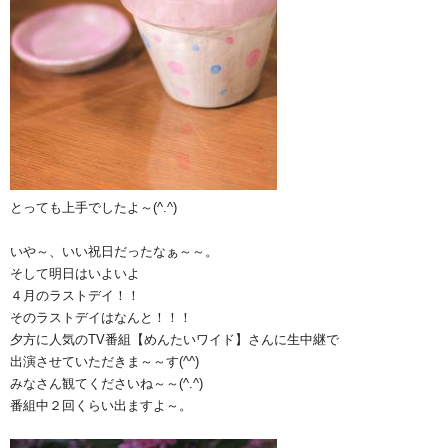
とっても上手でしたよ～(^.^)
いや～、いい祝日だったなぁ～～。
そして明日はいよいよ
４月のラストデイ！！
そのラストデイはなんと！！！
夕方に人気のTV番組【めんたいワイド】さんに生中継で
出演させていただきま～～す(^^)
みなさん観てくださいね～～(^.^)
番組中２回くらい出ますよ～。