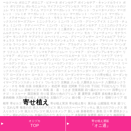
ールドール
ボロニア
ボロニア・ピナータ
ポインセチア
ポインセチア・キャンドルライト
ポ
ット
ポリゴナム
ポレモニューム
マイファニープリンセス
マウント・エデン
マスカットのジ
ュレ
マトリカリア・ライム
マリーヌ
マーガレット
マーガレット・ウォーターメロン
マーガ
レット・ソレミオ
マーガレット・パーカッション
マーガレット・ペパーミント
マーガレッ
ト・メテオールレッド
マーガレット・モモコ
マーキュリー
マーシャリア
ミカニア
ミスティ
ックスパイヤーズブルー
ミニシクラメン
ミニバラ
ミニバラ・グリーンアイス
ミニバラ・チュ
チュ
ミニバラ・テディーベアー
ミニバラ・ピジョン
ミニポインセチア
ミニミニのシクラメン
ミニミニキャンドルケイトウ
ミニリース
ミニ葉ボタン
ムルチコーレ・アップライトイエロー
ムルチコーレ・ムーンライトイエロー
メギ・ハーレクィーン
モカ・フォーチューン
モナラベ
ンダー
モンステラ
ヤブコウジ
ユーパトリューム・グリーンフェザー
ユーフォルビア
ラナン
キュラス
ラナンキュラス・アラクネJr
ラナンキュラス・セロン
ラナン・アヤリッチ
ラブキャ
ンドル
ラベンダー
ラベンダーラス
ラベンダー・アラルディ
ラベンダー・ウーリー
ラベンダ
ー・キャリコ
ラベンダー・キューレッド
ラミウム・アングリーナウェイ
ララチェリー
ランタ
ナ
リクニス
リグラリア
リシマキアボージョレー
リシマキア・ゴールデンアレキサンダー
リ
シマキア・ボジョレー
リシマキア・リッシーバリエガータ
リス
リッピア
リナリア
リナリ
ア・グッピー
リューカ
リューカデンドロン
リューカデンドロン・ケーティーズブラッシュ
リ
ューカデンドロン・セニョリータ
リューカデンドロン・ハーベスト
リンデルニア
リース
リー
スハンギング
ルル・チョコエッジ
レウィシア
レウィシアとプチマカロン
レウコフィラム
レ
ックスベゴニア
レッドフラッシュ
レンゲローズ
レースラベンダー
ロベジア・ピンキー
ロベ
リア
ローズタイガー
ロータス・クレティクス
ローダンやマーガレットの寄せ植え
ローダンセ
マム
ローダンセマム・エルフ
ローダンセマム・ルナ
ワイヤースター
ワイヤーバスケット
ワ
イヤープランツスポットライト
ワレモコウ
京舞妓
八ヶ岳
八重咲きカルーナ
八重咲きシクラ
メン・チモ
冬桜
出張
分枝葉ボタン
初恋草
初詣
北関東
千日小坊
千日紅
千日紅ちなつ
千日
紅・ろりぽっぷ
原種リビダス
和風
喜・喜・うさぎ
営業再開
四つ葉のクローバー
四季なりイ
チゴ・トスカーナ
園芸教室
売り場
変わり色のプリムラ
夏
夏野菜
夕霧草
多粒播き葉ボタン
多肉植物
大型の寄せ植え
大抽選会
太陽のアンジェ
姫小菊・クールホワイト
宿根リナリア
宿
寄せ植え
根草
寄せカゴ
寄せ植え実演
寄せ植え祭り
展示会
山紫陽花
年末
庭づく
り
忘れな草
敬老の日
斑入りのアラビス
斑入りのスーパーアリッサム
斑入りのフロックス
斑
入りカラミンサ
斑入りグレコマ
斑入りネメシア
新しい鉢
新春初売り
新色
日々草
星咲きジュ
リアン
晴れの日のパル
木漏れ日のクウ
木立ベゴニア
木製雑貨
朱鷺茜
桐生ビオラ
梅雨対策
森の妖精
植え替え体験
植え込みのお仕事
植栽
横浜セレクション
歌姫
水仙
渋谷園芸
烏羽千
オニヅカ
寄せ植え通販
両
照り葉葉ボタン
球根
球根ベゴニア
白雪姫
神戸ビオラ
福袋
秋
秋バラフェア
秋色
秋色ケ
TOP
『オニ通』
イトウ
糸ピコティ
紅葉カルーナ
紫のシクラメン
絵になるスミレ
緑のマーケット
自宅用
自社
生産
艶姿
花かんざし
花かんざしコットンキャンディ
花壇
花壇づくり
花祭り
花絵本ビオラ