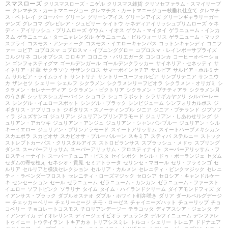
スマスローズ
クリスマスローズ・ニゲル
クリスマス雑貨
クリソセファラム・スマイリープ
ー
クレマチス・カートマニージョー
クレマチス・カートマニージョー枝垂れ仕立て
クレマチ
ス・ペトレイ
クローバー
グリーン
グリーンアイス
グリーンアイズ
グリーンギャラリーガー
デンズ
グレコマ
グレビレア・ジュビリー
ケイトウ
ケネディアイリッシュプリムローズ
ケネ
ディ・アイリッシュ・プリムローズ
ゲウム・イオス
ゲウム・マイタイ
ゲラニューム・インカ
ヌム
ゲラニューム・ターニャレンダル
ゲラニューム・ビルウォーリス
ゲラニューム・マック
スフライ
コスモス・アンティーク
コスモス・イエローキャンパス
コットンキャンディ
コニフ
ァー
コピア
コプロスマ
コプロスマ・イブニンググロー
コプロスマ・レインボーサプライズ
コルジリネ
コレオプシス
コロキア
コロニラ・バリエガータ
コンロンカ
コーヒーオベーショ
ン
ゴンフォスティグマ
ゴールデンガール
ゴールデンクラッカー
サイネリア・セネッティ
サ
イネリア・桂華
サクラソウ
サザンクロス
サマーポインセチア
サルビア
サルビア・ホルミナ
ム
サルビア・ライムライト
サントリナ
サントリーユーフォルビア
サンブリテニア
サンユウ
カ
ザンセツ
シェリー
シェルフ
シクラメン
シクラメンリーフビオラ
シクラメン・オリガミ
シ
クラメン・セレナーディア
シクラメン・ビクトリア
シクラメン・プチティアラ
シクラメン月
のうさぎ
シッサスシュガーバイン
ショコラ
ショコラポット
シラサギカヤツリ
シルバーレー
ス
シングル・イエロースポット
シングル・ブラック
シンビジューム
シンフォリカルポス
ジ
ギタリス・アプリコット
ジギタリス・スノーティンプル
ジニア
ジニア・プチランド
ジプソフ
ィラ
ジュズサンゴ
ジュリアン
ジュリアンプリンアラモード
ジュリアン・しあわせリング
ジ
ュリアン・アカツキ
ジュリアン・アンジュ
ジュリアン・シャンパンブルー
ジュリアン・シル
キーイエロー
ジュリアン・プリンアラモード
スイートアリッサム
スイートハーブメキシカン
スカエボラ
スカビオサ
スカビオサ・ブルーバルーン
スキミア
スティパ
ステルニー
ストック
ストレプトカーパス・クリスタルアイス
ストロビランサス
スプラッシュ・メドゥ
スプリング
ダンス
スーパーアリッサム
スーパーアリッサム・フロスティナイト
スーパーアリッサム・フ
ロスティーナイト
スーパーチュニア・ビスタ
セイシボク
セシル・ドゥ・ボーランジェ
セダム
セダムの寄せ植え
セネシオ・貴鳳
セミアトラータ
セリンセ・マヨール
セリ・フラミンゴ
セ
ルリア
セルリアと横浜セレクション
セルリア・カルメン
セレニティ・ピンクマジック
セレニ
ティ・ラベンダーフロスト
セレニティ・ローズマジック
セロシア
セロシア・キャンドルケー
キ
センセーション
セール
ゼラニューム
ゼラニューム・カンカン
ゼラニューム・ファースト
イエロー
ソフトピンク
ソラリナ
タイム
タイム・ハイランドクリーム
ダイアモンドフィズ
ダ
イアンサス・ブラック
ダブルオステオ
ダブル・ホワイト剣弁咲き
ダリア
ダールベルグデージ
ー
チェッカーベリー
チェリーセージ
チモ・ローゼス
チャイニーズハット
チューリップ
チョ
コベリー
チョコレートコスモス
チロリアンデージー
テラコッタ
ディアスシア・ジェンタ
デ
ィアンディカ
ディオレサンス
ディージェイビオラ
デュランタ
デルフィニューム
デンファレ
トゥイニー
トウテイラン
トキアカネ
トリアシスミレ
トルコ・シェリー
トレニア
ドドナエア