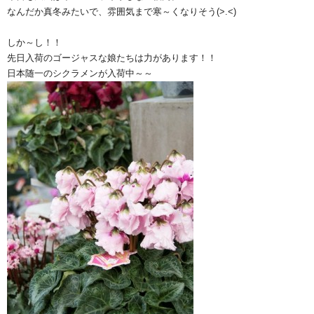
なんだか真冬みたいで、雰囲気まで寒～くなりそう(>.<)
しか～し！！
先日入荷のゴージャスな娘たちは力があります！！
日本随一のシクラメンが入荷中～～