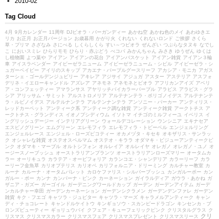
2010-02
Tag Cloud
4月
9月カレンダー
11周年
DJビオラ・バーガンディー
あかね空
あかね色のメイ
あわゆきエ
リカ
お正月
お正月バージョン
お歳暮用
かがり火
くれない
くれないロンド
ご挨拶
さくら
草・プリマ
さざなみ
さにべる
しくらしくら
すい～つビオラ
ぜんざい
つぶらなタヌキ
なでし
こ
においスミレ
ひらりモモ
ひらり・赤ぶどう
べコパ
みかんちゃん
みさき
ゆうぜん
ゆくは
し植物園
よつ葉や
アイアン
アイアンの花台
アイアンバスケット
アイアン雑貨
アイアン３輪
車
アイスラベンダー
アイビーゼラニューム
アイビーゼラニューム・シビル
アイビーゼラ・シ
ュガーベイビー
アイリのスキップ
アカエナ・パープルグースリーフ
アカシア・モニカ
アガス
ターシェ・ゴールデンジュビリー
アキレア
アジサイ
アジュガ
アスター
アステリア
アスフォ
デリネ・イエローキャンドル
アズレア
アネモネ
アネモネとビオラ
アフリカンアイズ
アベリ
ア・コンフェッティー
アマランサス
アヤリッチバイカラーパープル
アラビス
アラビス・グラ
シア
アリッサム・サミット
アルストロメリア
アルテナンテラ・ポリゴノイデス
アルテナンテ
ラ・ルビノイデス
アルテルナンテラ
アルテンナンテラ
アンソニー・パーカー
アンティリス・
レッドカーペット
アンティーク系
アンティーク調な雑貨
アンティーク雑貨
アークトチス
ア
ークトチス・グランディス
イオノプシディウム
イソトマ
イチゴのミルフィーユ
イベリス
イ
ングリッシュデージー
インテリアグリーン
ウォールデコレーション
ウンシニア
エキナセア
エスピノグリーン
エムグリーン
エレモフィラ
エレモフィラ・トビーベル
エンジェルリング
エンジェルレース
エンジェル・ローズピコティー
オカメヅタ・キセキ
オキザリス・サンラッ
ク
オシャレな雑貨
オステオスペルマム
オステオ・キララ
オダマキ・ビジューアンティークピ
ンク
オダマキ・マーブル
オルトシフォン
オルレイア
オルレイヤ
オレガノ
オレガノ・ユノ
オ
ージースノーブッシュ
オーストラリアンプランツ
オーストラリアンローズマリー
オータムカ
ラー
オーリキュラ
カラテア・オービフォリア
カランコエ・シャンデリア
カラーリーフ
カラ
ーリーフ金魚草
カリオプテリス
カリオペ
カリフォルニア・ドリーミング
カルチャー教室
カ
ルーナ
カルーナ・オータムパレット
カロケファリス・シルバーブッシュ
カンガルーポー
カン
ガルー・ポー
カンナ
カンパーナ・ピンク
カーネーション
ガイラルディア
ガウラ・あかね
ガ
ザニア・ガズー
ガーゴイル
ガーデニングワールドカップ
ガーデン
ガーデンアイテム
ガーデ
ンカルチャー幸田
ガーデンカーネーション
ガーデンシクラメン
ガーデンデンファレ
ガーデン
雑貨
キク・フエゴ
キャツラ・ジュピター
キャツラ・マーズ
キャラメルアンティーク
キャン
ディ・チョコレート
キャンドルケイトウ
キンギョソウ・スカンピードラゴン
キンセンカ・ブ
ロンズビューティー
ギョリュウバイ
クフェア・キューフェリックピンク
クリスタルグラス
ク
クリ
リスマス
クリスマスカラー
クリスマスフェア
クリスマスプレゼント
クリスマスリース