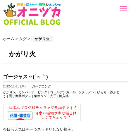
ホーム
> タグ >
かがり火
かがり火
ゴージャス～(´～｀)
2012-11-15 (木)
ガーデニング
かがり火
|
カンパーナ・ピンク
|
ゴールデンガール
|
シクラメン
|
ひらり・赤ぶど
う
|
照り葉葉ボタン
|
葉ボタン・光子
|
輸入鉢
今日も天気は今一つスッキリしない福岡。