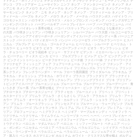
ドドナエア・ポップブッシュ
ナチュラルテイスト
ナツザクラ
ナデシコ・ピーチプリンセス
ナ
デシコ・ブラックアダー
ニューサイラン
ニンフ
ネシア・ファンタジーピンク
ネメシア
ネメ
シアニモ
ネメシアメロウ
ネメシアメーテル
ネメシアメーテル・エレーヌ
ネメシアメーテル・
サーモンピンク
ネメシア・ニモ
ネメシア・ネシア
ネメシア・プリティドール
ネメシア・プリ
ティドール・パープル
ネメシア・メロウ
ネメシア・メーテル
ハウステンボス
ハゲイトウ
ハ
ゴロモジャスミン
ハロラギス
ハロラゲス・メルトンブロンズ
ハンギング
ハンギングガザニア
ハンギングバスケット
ハーデンベルギア
ハートブレイカー
ハーブ
ハーブゼラニューム
バイ
オゴールド
バイオレット系寄せ植え
バコパ
バスケットアレンジ
バラのような葉ボタン
バラ
の大苗
バラ咲きジュリアン
バラ咲きジュリアン・シルバーブルー
バラ大苗
バルコニーゼラニ
ューム
バレンシアアイボリーポーチ
バーガンディアイスバーグ
バーガンディー系
バージニア
ストック
バードバス
パティオガーベラ
パンジー
パンジーゼラ
パープルクランベリー
ヒスパ
ニカム・プルプレア
ヒペリカム・ゴールドフォーム
ヒペリカム・シルバーナ
ヒペリカム・ト
リカラー
ヒューケラ
ビオラ
ビオラ マンゴーアンティーク
ビオラ・サンフラッシュ
ビオ
ラ・チョコベリー
ビオラ花絵本
ビジュー・サファイヤ
ビデンス・イエローパレット
ビバーナ
ム
ビバーナム・ティヌス
ビンカ
ビート・ブルズブラッド
ピメレア
ピレア
ピンクアンティー
ク
ピンクイントゥーション
ピーチフロマージュ
ピーチ姫
ファイバー鉢
ファイヤーワークス
ファリナセア
フィットニア
フェア
フェアリーチュール
フェアリーピンク
フチンシア・アイ
スキューブ
フライングエッグ
フランクハードレイ
フリズルシズル
フリリアージュ
フリンジ
系シクラメン
フレンチラベンダー・マール
フローラ黒田園芸
ブライダルベル
ブラキカム
ブ
ラキカム・チェリッシュ
ブラキカム・ホワイティ
ブラスコ
ブラックダリア
ブラックナイト
ブラックバード
ブラックビンカ
ブラックルシアン
ブラッシングブライド
ブリキ
ブリリアン
トピンクアイスバーグ
ブルーエンジェル
ブルーコーラル
ブルーデージー
ブルーデージー・青
いうさぎ
ブルー系
ブルー系寄せ植え
ブードゥースター・ピンク
プチティアラ
プチマカロン
プチロータス
プチロータスジョーイ
プラティセカ・ブルーコメット
プリペット
プリペット・
カスタードリップ
プリムラ
プリムラ・さくらさくら
プリムラ・アラカルト
プリムラ・アート
カラー
プリムラ・オーリキュラ
プリムラ・カルテット
プリムラ・ショコラ
プリムラ・ジュリ
アン
プリムラ・ブルースプラッシュ
プリンセスアイコ
プルマージュ・ウェーブピンク
プルモ
ナリア
プルンパーゴ
プレクトランサス
プレミアム
プレミアムシクラメン
プレミアム・ジュ
リアン
プロフュージョン
ヘミグラフィス
ヘミジギア・マーブルキャンディ
ヘリオフィラ
ヘ
リクリサム
ヘリクリサム・ライムライム
ヘンリーヅタ
ヘーベ
ヘーベ・ハートブレイカー
ベ
ゴニア
ベゴニア・ジニー
ベロニカ・オックスフォードブルー
ベロニカ・グレース
ベロニカ・
トウテイラン
ベロニカ・マダムマルシア
ベロニカ・ミッフィープルート
ペチュニア
ペッシ
ュ・ボンボン
ペニセタム
ペペロミア
ペラルゴニウム
ペラルゴニウム・シドイデス
ペラルゴ
ニウム・ラベンダーラス
ペラルゴニューム
ペラルゴニューム・エンジェルアイズ
ペルシカリ
ア・斑入り
ペンタス
ホスマリエンゼ
ホルミナム
ホワイト・クリスマスな寄せ植え
ボルデュ