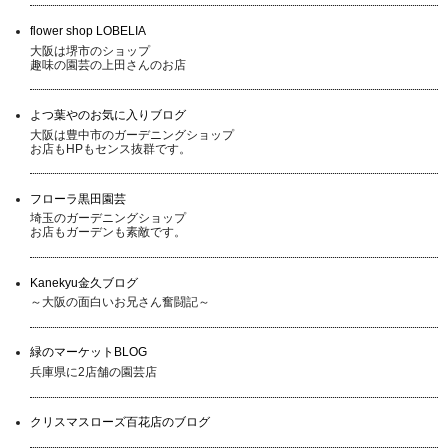
flower shop LOBELIA
大阪は堺市のショップ
趣味の園芸の上田さんのお店
よつ葉やのお気に入りブログ
大阪は豊中市のガーデニングショップ
お店もHPもセンス抜群です。
フローラ黒田園芸
埼玉のガーデニングショップ
お店もガーデンも素敵です。
Kanekyu金久ブログ
～大阪の面白いお兄さん奮闘記～
緑のマーケットBLOG
兵庫県に2店舗の園芸店
クリスマスローズ百花店のブログ