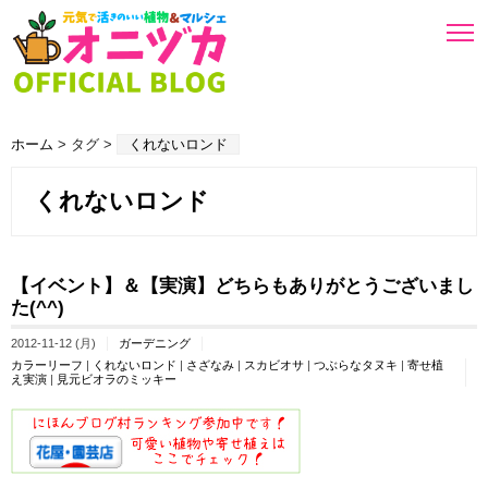
ホーム
> タグ >
くれないロンド
くれないロンド
【イベント】＆【実演】どちらもありがとうございまし
た(^^)
2012-11-12 (月)
ガーデニング
カラーリーフ
|
くれないロンド
|
さざなみ
|
スカビオサ
|
つぶらなタヌキ
|
寄せ植
え実演
|
見元ビオラのミッキー