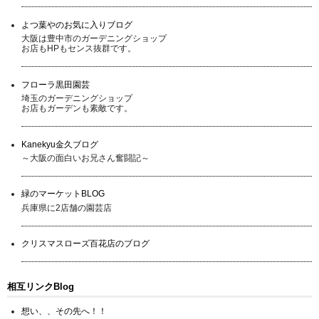
よつ葉やのお気に入りブログ
大阪は豊中市のガーデニングショップ
お店もHPもセンス抜群です。
フローラ黒田園芸
埼玉のガーデニングショップ
お店もガーデンも素敵です。
Kanekyu金久ブログ
～大阪の面白いお兄さん奮闘記～
緑のマーケットBLOG
兵庫県に2店舗の園芸店
クリスマスローズ百花店のブログ
相互リンクBlog
想い、、その先へ！！