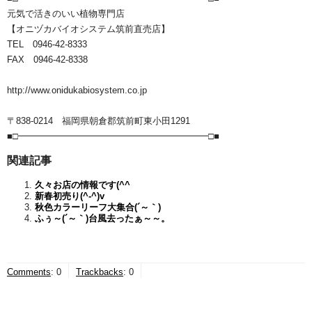
元気で活きのいい植物専門店
【オニヅカバイオシステム筑前直売店】
TEL 0946-42-8333
FAX 0946-42-8338
http://www.onidukabiosystem.co.jp
〒838-0214 福岡県朝倉郡筑前町東小田1291
■□━━━━━━━━━━━━━━━━━━━━━□■
関連記事
久々お店の情報です(^^ゞ
新春初売り(^-^)v
秋色カラーリーフ大集合(´～｀)
ふぅ～(´～｀)台風去ったぁ～～。
Comments
:
0
Trackbacks
:
0