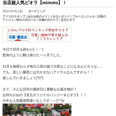
当店超人気ビオラ【mimoto】！
2012-10-31 (水)
ガーデニング
アイリのスキップ
|
あかね色のメイ
|
くれないロンド
|
ブルーエンジェル
|
太陽の
アンジェ
|
晴れの日のパル
|
木漏れ日のクウ
|
見元ビオラ
今日で10月も終わり(´～｀)
怒涛のように駆け抜けた一ヶ月でした。
11月も相変わらず毎日入荷の嵐で大変なことになるんだろうな…..
でも、楽しい園芸には欠かせないアイテムなんですから！！
楽しんでいきましょう(^o^)
さて、そんな10月の最終日に素敵なお届き物が！
お待ちかねの【見元オリジナルパンジー＆ビオラ】！！
今年も人気爆発間違いなしです～～(^-^)v