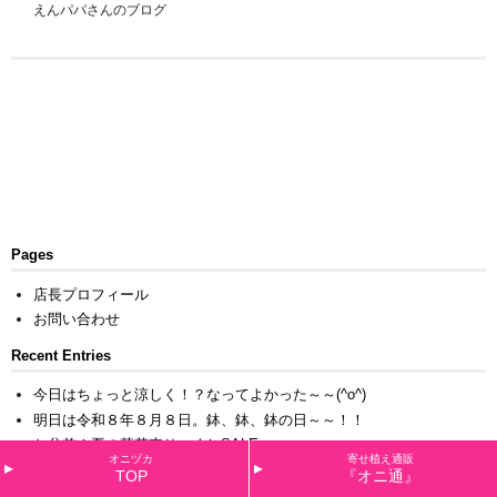
えんパパさんのブログ
Pages
店長プロフィール
お問い合わせ
Recent Entries
今日はちょっと涼しく！？なってよかった～～(^o^)
明日は令和８年８月８日。鉢、鉢、鉢の日～～！！
お盆前！夏の草花売りつくしSALE♫
オニヅカ
寄せ植え通販
本日の夏のオニ通は！！
TOP
『オニ通』
８月スタートです♫