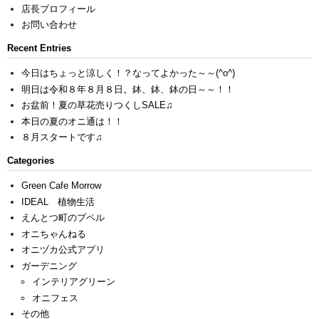
店長プロフィール
お問い合わせ
Recent Entries
今日はちょっと涼しく！？なってよかった～～(^o^)
明日は令和８年８月８日。鉢、鉢、鉢の日～～！！
お盆前！夏の草花売りつくしSALE♫
本日の夏のオニ通は！！
８月スタートです♫
Categories
Green Cafe Morrow
IDEAL 植物生活
えんとつ町のプペル
オニちゃんねる
オニヅカ公式アプリ
ガーデニング
インテリアグリーン
オニフェス
その他