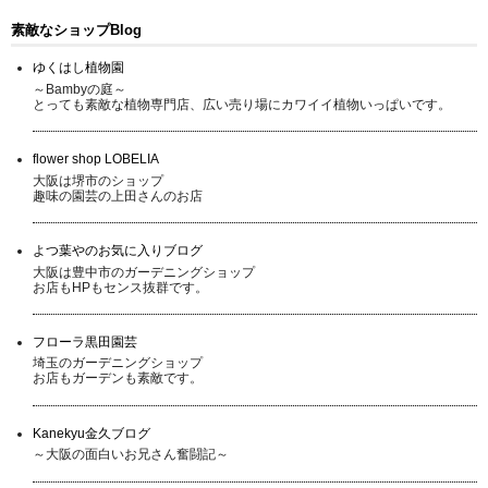
素敵なショップBlog
ゆくはし植物園
～Bambyの庭～
とっても素敵な植物専門店、広い売り場にカワイイ植物いっぱいです。
flower shop LOBELIA
大阪は堺市のショップ
趣味の園芸の上田さんのお店
よつ葉やのお気に入りブログ
大阪は豊中市のガーデニングショップ
お店もHPもセンス抜群です。
フローラ黒田園芸
埼玉のガーデニングショップ
お店もガーデンも素敵です。
Kanekyu金久ブログ
～大阪の面白いお兄さん奮闘記～