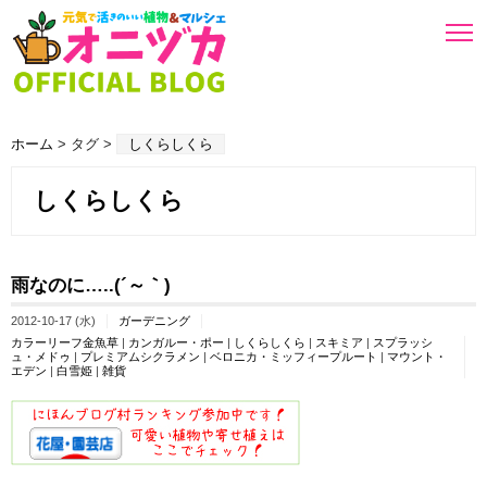
ホーム
> タグ >
しくらしくら
しくらしくら
雨なのに…..(´～｀)
2012-10-17 (水)
ガーデニング
カラーリーフ金魚草
|
カンガルー・ポー
|
しくらしくら
|
スキミア
|
スプラッシ
ュ・メドゥ
|
プレミアムシクラメン
|
ベロニカ・ミッフィープルート
|
マウント・
エデン
|
白雪姫
|
雑貨