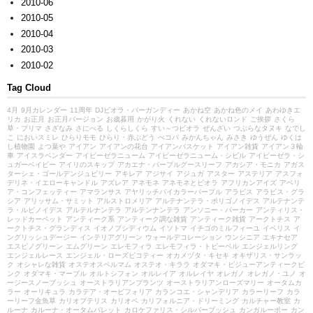
2010-06
2010-05
2010-04
2010-03
2010-02
Tag Cloud
4月
9月カレンダー
11周年
DJビオラ・バーガンディー
あかね空
あかね色のメイ
あわゆきエ
リカ
お正月
お正月バージョン
お歳暮用
かがり火
くれない
くれないロンド
ご挨拶
さくら
草・プリマ
さざなみ
さにべる
しくらしくら
すい～つビオラ
ぜんざい
つぶらなタヌキ
なでし
こ
においスミレ
ひらりモモ
ひらり・赤ぶどう
べコパ
みかんちゃん
みさき
ゆうぜん
ゆくは
し植物園
よつ葉や
アイアン
アイアンの花台
アイアンバスケット
アイアン雑貨
アイアン３輪
車
アイスラベンダー
アイビーゼラニューム
アイビーゼラニューム・シビル
アイビーゼラ・シ
ュガーベイビー
アイリのスキップ
アカエナ・パープルグースリーフ
アカシア・モニカ
アガス
ターシェ・ゴールデンジュビリー
アキレア
アジサイ
アジュガ
アスター
アステリア
アスフォ
デリネ・イエローキャンドル
アズレア
アネモネ
アネモネとビオラ
アフリカンアイズ
アベリ
ア・コンフェッティー
アマランサス
アヤリッチバイカラーパープル
アラビス
アラビス・グラ
シア
アリッサム・サミット
アルストロメリア
アルテナンテラ・ポリゴノイデス
アルテナンテ
ラ・ルビノイデス
アルテルナンテラ
アルテンナンテラ
アンソニー・パーカー
アンティリス・
レッドカーペット
アンティーク系
アンティーク調な雑貨
アンティーク雑貨
アークトチス
ア
ークトチス・グランディス
イオノプシディウム
イソトマ
イチゴのミルフィーユ
イベリス
イ
ングリッシュデージー
インテリアグリーン
ウォールデコレーション
ウンシニア
エキナセア
エスピノグリーン
エムグリーン
エレモフィラ
エレモフィラ・トビーベル
エンジェルリング
エンジェルレース
エンジェル・ローズピコティー
オカメヅタ・キセキ
オキザリス・サンラッ
ク
オシャレな雑貨
オステオスペルマム
オステオ・キララ
オダマキ・ビジューアンティークピ
ンク
オダマキ・マーブル
オルトシフォン
オルレイア
オルレイヤ
オレガノ
オレガノ・ユノ
オ
ージースノーブッシュ
オーストラリアンプランツ
オーストラリアンローズマリー
オータムカ
ラー
オーリキュラ
カラテア・オービフォリア
カランコエ・シャンデリア
カラーリーフ
カラ
ーリーフ金魚草
カリオプテリス
カリオペ
カリフォルニア・ドリーミング
カルチャー教室
カ
ルーナ
カルーナ・オータムパレット
カロケファリス・シルバーブッシュ
カンガルーポー
カン