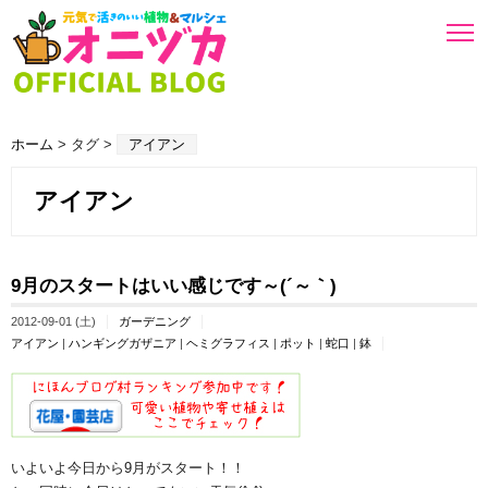
ホーム
> タグ >
アイアン
アイアン
9月のスタートはいい感じです～(´～｀)
2012-09-01 (土)
ガーデニング
アイアン
|
ハンギングガザニア
|
ヘミグラフィス
|
ポット
|
蛇口
|
鉢
いよいよ今日から9月がスタート！！