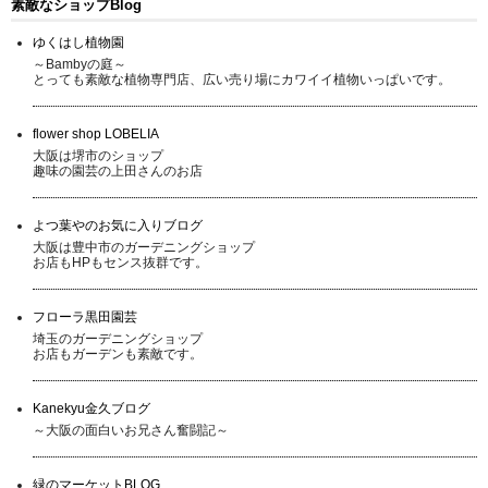
素敵なショップBlog
ゆくはし植物園
～Bambyの庭～
とっても素敵な植物専門店、広い売り場にカワイイ植物いっぱいです。
flower shop LOBELIA
大阪は堺市のショップ
趣味の園芸の上田さんのお店
よつ葉やのお気に入りブログ
大阪は豊中市のガーデニングショップ
お店もHPもセンス抜群です。
フローラ黒田園芸
埼玉のガーデニングショップ
お店もガーデンも素敵です。
Kanekyu金久ブログ
～大阪の面白いお兄さん奮闘記～
緑のマーケットBLOG