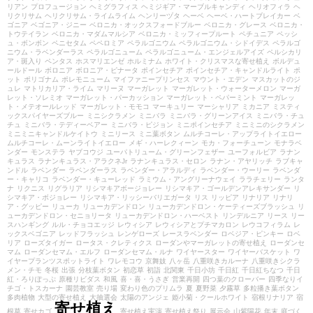
リアン
プロフュージョン
ヘミグラフィス
ヘミジギア・マーブルキャンディ
ヘリオフィラ
ヘ
リクリサム
ヘリクリサム・ライムライム
ヘンリーヅタ
ヘーベ
ヘーベ・ハートブレイカー
ベ
ゴニア
ベゴニア・ジニー
ベロニカ・オックスフォードブルー
ベロニカ・グレース
ベロニカ・
トウテイラン
ベロニカ・マダムマルシア
ベロニカ・ミッフィープルート
ペチュニア
ペッシ
ュ・ボンボン
ペニセタム
ペペロミア
ペラルゴニウム
ペラルゴニウム・シドイデス
ペラルゴ
ニウム・ラベンダーラス
ペラルゴニューム
ペラルゴニューム・エンジェルアイズ
ペルシカリ
ア・斑入り
ペンタス
ホスマリエンゼ
ホルミナム
ホワイト・クリスマスな寄せ植え
ボルデュ
ールドール
ボロニア
ボロニア・ピナータ
ポインセチア
ポインセチア・キャンドルライト
ポ
ット
ポリゴナム
ポレモニューム
マイファニープリンセス
マウント・エデン
マスカットのジ
ュレ
マトリカリア・ライム
マリーヌ
マーガレット
マーガレット・ウォーターメロン
マーガ
レット・ソレミオ
マーガレット・パーカッション
マーガレット・ペパーミント
マーガレッ
ト・メテオールレッド
マーガレット・モモコ
マーキュリー
マーシャリア
ミカニア
ミスティ
ックスパイヤーズブルー
ミニシクラメン
ミニバラ
ミニバラ・グリーンアイス
ミニバラ・チュ
チュ
ミニバラ・テディーベアー
ミニバラ・ピジョン
ミニポインセチア
ミニミニのシクラメン
ミニミニキャンドルケイトウ
ミニリース
ミニ葉ボタン
ムルチコーレ・アップライトイエロー
ムルチコーレ・ムーンライトイエロー
メギ・ハーレクィーン
モカ・フォーチューン
モナラベ
ンダー
モンステラ
ヤブコウジ
ユーパトリューム・グリーンフェザー
ユーフォルビア
ラナン
キュラス
ラナンキュラス・アラクネJr
ラナンキュラス・セロン
ラナン・アヤリッチ
ラブキャ
ンドル
ラベンダー
ラベンダーラス
ラベンダー・アラルディ
ラベンダー・ウーリー
ラベンダ
ー・キャリコ
ラベンダー・キューレッド
ラミウム・アングリーナウェイ
ララチェリー
ランタ
ナ
リクニス
リグラリア
リシマキアボージョレー
リシマキア・ゴールデンアレキサンダー
リ
シマキア・ボジョレー
リシマキア・リッシーバリエガータ
リス
リッピア
リナリア
リナリ
ア・グッピー
リューカ
リューカデンドロン
リューカデンドロン・ケーティーズブラッシュ
リ
ューカデンドロン・セニョリータ
リューカデンドロン・ハーベスト
リンデルニア
リース
リー
スハンギング
ルル・チョコエッジ
レウィシア
レウィシアとプチマカロン
レウコフィラム
レ
ックスベゴニア
レッドフラッシュ
レンゲローズ
レースラベンダー
ロベジア・ピンキー
ロベ
リア
ローズタイガー
ロータス・クレティクス
ローダンやマーガレットの寄せ植え
ローダンセ
マム
ローダンセマム・エルフ
ローダンセマム・ルナ
ワイヤースター
ワイヤーバスケット
ワ
イヤープランツスポットライト
ワレモコウ
京舞妓
八ヶ岳
八重咲きカルーナ
八重咲きシクラ
メン・チモ
冬桜
出張
分枝葉ボタン
初恋草
初詣
北関東
千日小坊
千日紅
千日紅ちなつ
千日
紅・ろりぽっぷ
原種リビダス
和風
喜・喜・うさぎ
営業再開
四つ葉のクローバー
四季なりイ
チゴ・トスカーナ
園芸教室
売り場
変わり色のプリムラ
夏
夏野菜
夕霧草
多粒播き葉ボタン
多肉植物
大型の寄せ植え
大抽選会
太陽のアンジェ
姫小菊・クールホワイト
宿根リナリア
宿
寄せ植え
根草
寄せカゴ
寄せ植え実演
寄せ植え祭り
展示会
山紫陽花
年末
庭づく