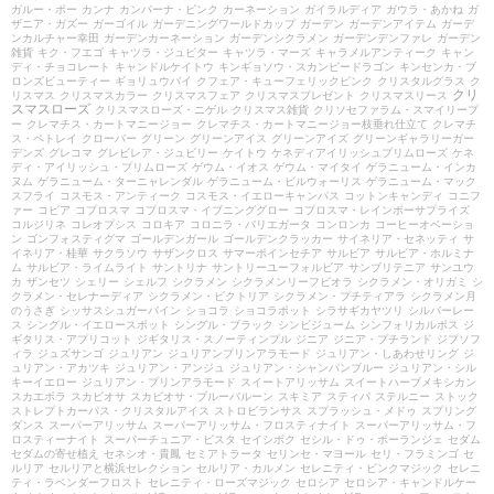
ガルー・ポー
カンナ
カンパーナ・ピンク
カーネーション
ガイラルディア
ガウラ・あかね
ガ
ザニア・ガズー
ガーゴイル
ガーデニングワールドカップ
ガーデン
ガーデンアイテム
ガーデ
ンカルチャー幸田
ガーデンカーネーション
ガーデンシクラメン
ガーデンデンファレ
ガーデン
雑貨
キク・フエゴ
キャツラ・ジュピター
キャツラ・マーズ
キャラメルアンティーク
キャン
ディ・チョコレート
キャンドルケイトウ
キンギョソウ・スカンピードラゴン
キンセンカ・ブ
ロンズビューティー
ギョリュウバイ
クフェア・キューフェリックピンク
クリスタルグラス
ク
クリ
リスマス
クリスマスカラー
クリスマスフェア
クリスマスプレゼント
クリスマスリース
スマスローズ
クリスマスローズ・ニゲル
クリスマス雑貨
クリソセファラム・スマイリープ
ー
クレマチス・カートマニージョー
クレマチス・カートマニージョー枝垂れ仕立て
クレマチ
ス・ペトレイ
クローバー
グリーン
グリーンアイス
グリーンアイズ
グリーンギャラリーガー
デンズ
グレコマ
グレビレア・ジュビリー
ケイトウ
ケネディアイリッシュプリムローズ
ケネ
ディ・アイリッシュ・プリムローズ
ゲウム・イオス
ゲウム・マイタイ
ゲラニューム・インカ
ヌム
ゲラニューム・ターニャレンダル
ゲラニューム・ビルウォーリス
ゲラニューム・マック
スフライ
コスモス・アンティーク
コスモス・イエローキャンパス
コットンキャンディ
コニフ
ァー
コピア
コプロスマ
コプロスマ・イブニンググロー
コプロスマ・レインボーサプライズ
コルジリネ
コレオプシス
コロキア
コロニラ・バリエガータ
コンロンカ
コーヒーオベーショ
ン
ゴンフォスティグマ
ゴールデンガール
ゴールデンクラッカー
サイネリア・セネッティ
サ
イネリア・桂華
サクラソウ
サザンクロス
サマーポインセチア
サルビア
サルビア・ホルミナ
ム
サルビア・ライムライト
サントリナ
サントリーユーフォルビア
サンブリテニア
サンユウ
カ
ザンセツ
シェリー
シェルフ
シクラメン
シクラメンリーフビオラ
シクラメン・オリガミ
シ
クラメン・セレナーディア
シクラメン・ビクトリア
シクラメン・プチティアラ
シクラメン月
のうさぎ
シッサスシュガーバイン
ショコラ
ショコラポット
シラサギカヤツリ
シルバーレー
ス
シングル・イエロースポット
シングル・ブラック
シンビジューム
シンフォリカルポス
ジ
ギタリス・アプリコット
ジギタリス・スノーティンプル
ジニア
ジニア・プチランド
ジプソフ
ィラ
ジュズサンゴ
ジュリアン
ジュリアンプリンアラモード
ジュリアン・しあわせリング
ジ
ュリアン・アカツキ
ジュリアン・アンジュ
ジュリアン・シャンパンブルー
ジュリアン・シル
キーイエロー
ジュリアン・プリンアラモード
スイートアリッサム
スイートハーブメキシカン
スカエボラ
スカビオサ
スカビオサ・ブルーバルーン
スキミア
スティパ
ステルニー
ストック
ストレプトカーパス・クリスタルアイス
ストロビランサス
スプラッシュ・メドゥ
スプリング
ダンス
スーパーアリッサム
スーパーアリッサム・フロスティナイト
スーパーアリッサム・フ
ロスティーナイト
スーパーチュニア・ビスタ
セイシボク
セシル・ドゥ・ボーランジェ
セダム
セダムの寄せ植え
セネシオ・貴鳳
セミアトラータ
セリンセ・マヨール
セリ・フラミンゴ
セ
ルリア
セルリアと横浜セレクション
セルリア・カルメン
セレニティ・ピンクマジック
セレニ
ティ・ラベンダーフロスト
セレニティ・ローズマジック
セロシア
セロシア・キャンドルケー