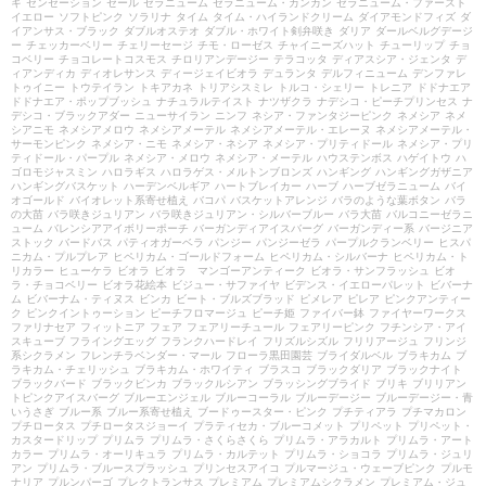
キ
センセーション
セール
ゼラニューム
ゼラニューム・カンカン
ゼラニューム・ファースト
イエロー
ソフトピンク
ソラリナ
タイム
タイム・ハイランドクリーム
ダイアモンドフィズ
ダ
イアンサス・ブラック
ダブルオステオ
ダブル・ホワイト剣弁咲き
ダリア
ダールベルグデージ
ー
チェッカーベリー
チェリーセージ
チモ・ローゼス
チャイニーズハット
チューリップ
チョ
コベリー
チョコレートコスモス
チロリアンデージー
テラコッタ
ディアスシア・ジェンタ
デ
ィアンディカ
ディオレサンス
ディージェイビオラ
デュランタ
デルフィニューム
デンファレ
トゥイニー
トウテイラン
トキアカネ
トリアシスミレ
トルコ・シェリー
トレニア
ドドナエア
ドドナエア・ポップブッシュ
ナチュラルテイスト
ナツザクラ
ナデシコ・ピーチプリンセス
ナ
デシコ・ブラックアダー
ニューサイラン
ニンフ
ネシア・ファンタジーピンク
ネメシア
ネメ
シアニモ
ネメシアメロウ
ネメシアメーテル
ネメシアメーテル・エレーヌ
ネメシアメーテル・
サーモンピンク
ネメシア・ニモ
ネメシア・ネシア
ネメシア・プリティドール
ネメシア・プリ
ティドール・パープル
ネメシア・メロウ
ネメシア・メーテル
ハウステンボス
ハゲイトウ
ハ
ゴロモジャスミン
ハロラギス
ハロラゲス・メルトンブロンズ
ハンギング
ハンギングガザニア
ハンギングバスケット
ハーデンベルギア
ハートブレイカー
ハーブ
ハーブゼラニューム
バイ
オゴールド
バイオレット系寄せ植え
バコパ
バスケットアレンジ
バラのような葉ボタン
バラ
の大苗
バラ咲きジュリアン
バラ咲きジュリアン・シルバーブルー
バラ大苗
バルコニーゼラニ
ューム
バレンシアアイボリーポーチ
バーガンディアイスバーグ
バーガンディー系
バージニア
ストック
バードバス
パティオガーベラ
パンジー
パンジーゼラ
パープルクランベリー
ヒスパ
ニカム・プルプレア
ヒペリカム・ゴールドフォーム
ヒペリカム・シルバーナ
ヒペリカム・ト
リカラー
ヒューケラ
ビオラ
ビオラ マンゴーアンティーク
ビオラ・サンフラッシュ
ビオ
ラ・チョコベリー
ビオラ花絵本
ビジュー・サファイヤ
ビデンス・イエローパレット
ビバーナ
ム
ビバーナム・ティヌス
ビンカ
ビート・ブルズブラッド
ピメレア
ピレア
ピンクアンティー
ク
ピンクイントゥーション
ピーチフロマージュ
ピーチ姫
ファイバー鉢
ファイヤーワークス
ファリナセア
フィットニア
フェア
フェアリーチュール
フェアリーピンク
フチンシア・アイ
スキューブ
フライングエッグ
フランクハードレイ
フリズルシズル
フリリアージュ
フリンジ
系シクラメン
フレンチラベンダー・マール
フローラ黒田園芸
ブライダルベル
ブラキカム
ブ
ラキカム・チェリッシュ
ブラキカム・ホワイティ
ブラスコ
ブラックダリア
ブラックナイト
ブラックバード
ブラックビンカ
ブラックルシアン
ブラッシングブライド
ブリキ
ブリリアン
トピンクアイスバーグ
ブルーエンジェル
ブルーコーラル
ブルーデージー
ブルーデージー・青
いうさぎ
ブルー系
ブルー系寄せ植え
ブードゥースター・ピンク
プチティアラ
プチマカロン
プチロータス
プチロータスジョーイ
プラティセカ・ブルーコメット
プリペット
プリペット・
カスタードリップ
プリムラ
プリムラ・さくらさくら
プリムラ・アラカルト
プリムラ・アート
カラー
プリムラ・オーリキュラ
プリムラ・カルテット
プリムラ・ショコラ
プリムラ・ジュリ
アン
プリムラ・ブルースプラッシュ
プリンセスアイコ
プルマージュ・ウェーブピンク
プルモ
ナリア
プルンパーゴ
プレクトランサス
プレミアム
プレミアムシクラメン
プレミアム・ジュ