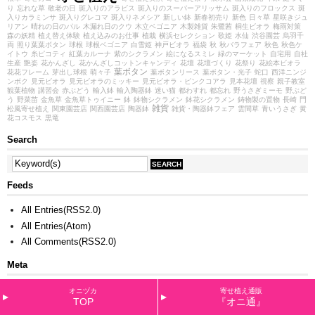
り
忘れな草
敬老の日
斑入りのアラビス
斑入りのスーパーアリッサム
斑入りのフロックス
斑
入りカラミンサ
斑入りグレコマ
斑入りネメシア
新しい鉢
新春初売り
新色
日々草
星咲きジュ
リアン
晴れの日のパル
木漏れ日のクウ
木立ベゴニア
木製雑貨
朱鷺茜
桐生ビオラ
梅雨対策
森の妖精
植え替え体験
植え込みのお仕事
植栽
横浜セレクション
歌姫
水仙
渋谷園芸
烏羽千
両
照り葉葉ボタン
球根
球根ベゴニア
白雪姫
神戸ビオラ
福袋
秋
秋バラフェア
秋色
秋色ケ
イトウ
糸ピコティ
紅葉カルーナ
紫のシクラメン
絵になるスミレ
緑のマーケット
自宅用
自社
生産
艶姿
花かんざし
花かんざしコットンキャンディ
花壇
花壇づくり
花祭り
花絵本ビオラ
葉ボタン
花花フレーム
芽出し球根
萌々子
葉ボタンリース
葉ボタン・光子
蛇口
西洋ニンジ
ンボク
見元ビオラ
見元ビオラのミッキー
見元ビオラ・ピンクコアラ
見本花壇
視察
親子教室
観葉植物
講習会
赤ぶどう
輸入鉢
輸入陶器鉢
迷い猫
都わすれ
都忘れ
野うさぎミーモ
野ぶど
う
野菜苗
金魚草
金魚草トゥイニー
鉢
鉢物シクラメン
鉢花シクラメン
鋳物製の置物
長崎
門
雑貨
松風寄せ植え
関東園芸店
関西園芸店
陶器鉢
雑貨・陶器鉢フェア
雲間草
青いうさぎ
黄
花コスモス
黒竜
Search
Feeds
All Entries(RSS2.0)
All Entries(Atom)
All Comments(RSS2.0)
Meta
Valid
XHTML
オニヅカ
寄せ植え通販
TOP
『オニ通』
ログイン