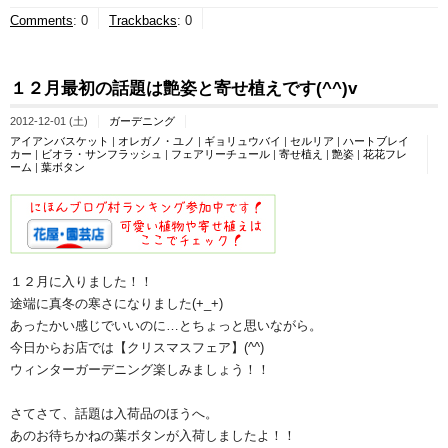
Comments
:
0
Trackbacks
:
0
１２月最初の話題は艶姿と寄せ植えです(^^)v
2012-12-01 (土)
ガーデニング
アイアンバスケット
|
オレガノ・ユノ
|
ギョリュウバイ
|
セルリア
|
ハートブレイ
カー
|
ビオラ・サンフラッシュ
|
フェアリーチュール
|
寄せ植え
|
艶姿
|
花花フレ
ーム
|
葉ボタン
１２月に入りました！！
途端に真冬の寒さになりました(+_+)
あったかい感じでいいのに…とちょっと思いながら。
今日からお店では【クリスマスフェア】(^^)
ウィンターガーデニング楽しみましょう！！
さてさて、話題は入荷品のほうへ。
あのお待ちかねの葉ボタンが入荷しましたよ！！