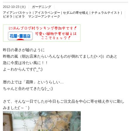
2012-10-23 (火)
ガーデニング
アイアンバスケット
|
アイスラベンダー
|
セダムの寄せ植え
|
ナチュラルテイスト
|
ビオラ
|
ビオラ マンゴーアンティーク
昨日の暑さが嘘のように
昨晩の嵐（朝お店来たらいろんなものが倒れてました(>.<)）のあと
急に今度は冷たい風に！！
よ～わからんです(^_^;)
暦の上では「霜降」というらしい…
ちゃんと合わせてきたな(-_-;)
さて、そんな一日でしたが今日もご注文品を中心に寄せ植え作りに勤し
みました(´～｀)