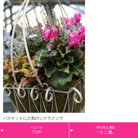
バスケットに人気のシクラメンで
オニヅカ
寄せ植え通販
TOP
『オニ通』