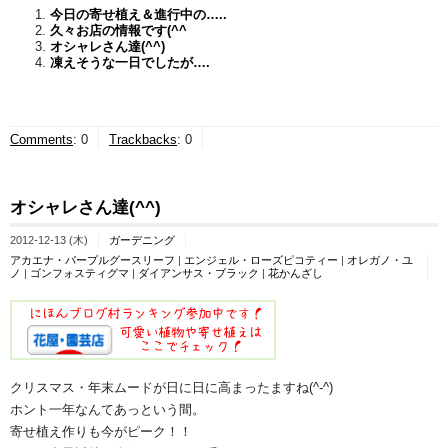
今日の寄せ植え＆進行中の…..
久々お店の情報です(^^ゞ
オシャレさん達(^^)
凍えそうな一日でしたが….
Comments
:
0
Trackbacks
:
0
オシャレさん達(^^)
2012-12-13 (木)
ガーデニング
アカエナ・パープルグースリーフ
|
エンジェル・ローズピコティー
|
オレガノ・ユ
ノ
|
ゴンフォスティグマ
|
ダイアンサス・ブラック
|
花かんざし
クリスマス・年末ムードが日に日に高まったますね(^-^)
ホント一年なんてあっという間。
寄せ植え作りも今がピーク！！