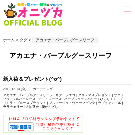
ホーム
> タグ >
アカエナ・パープルグースリーフ
アカエナ・パープルグースリーフ
新入荷＆プレゼント(^o^)
2012-12-14 (金)
ガーデニング
アカエナ・パープルグースリーフ
|
キク・フエゴ
|
クリスマスプレゼント
|
サクラ
ソウ
|
シルバーレース
|
チモ・ローゼス
|
パープルクランベリー
|
ひらりモモ
|
プ
リムラ・ブルースプラッシュ
|
プルマージュ・ウェーブピンク
|
ラブキャンドル
|
ララチェリー
|
大抽選会
|
花かんざし