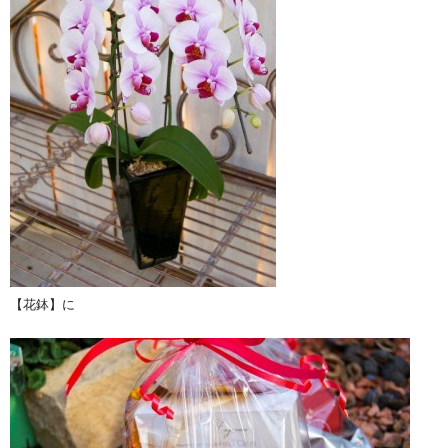
【花鉢】に