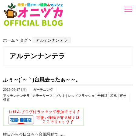
ホーム
> タグ >
アルテンナンテラ
アルテンナンテラ
ふぅ～(´～｀)台風去ったぁ～～。
2012-09-17 (月)
ガーデニング
アルテンナンテラ
|
カラーリーフ
|
ブリキ
|
レッドフラッシュ
|
千日紅
|
和風
|
寄せ
植え
昨日から今日はもう台風騒動で…..