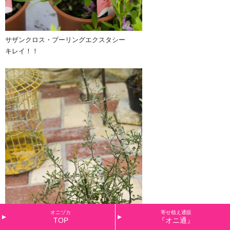
サザンクロス・プーリングエクスタシー
キレイ！！
オニヅカ
寄せ植え通販
TOP
『オニ通』