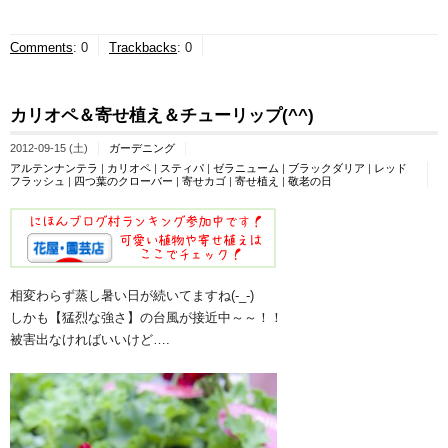
Comments
:
0
Trackbacks
:
0
カリオペ＆寄せ植え＆チューリップ(^^)
2012-09-15 (土)
ガーデニング
アルテンナンテラ
|
カリオペ
|
スティパ
|
ゼラニューム
|
ブラックダリア
|
レッド
フラッシュ
|
四つ葉のクローバー
|
寄せカゴ
|
寄せ植え
|
敬老の日
相変わらず蒸し暑い日が続いてますね(-_-)
しかも【猛烈な強さ】の台風が接近中～～！！
被害出なければいいけど….