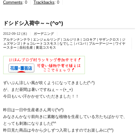
Comments
:
0
Trackbacks
:
0
ドシドシ入荷中～～(^o^)ゞ
2012-09-12 (水)
ガーデニング
アルテンナンテラ
|
エンジェルリング
|
コルジリネ
|
コロキア
|
サザンクロス
|
ジ
ュズサンゴ
|
チョコレートコスモス
|
なでしこ
|
バコパ
|
ブルーデージー
|
ワイヤ
ースター
|
自社生産
|
黄花コスモス
ずいぶん涼しい風が吹くようになってきました(^-^)
が、まだ昼間は暑いですねぇ～～(+_+)
今日もいい汗かかせていただきました！！
昨日は一日中生産者さん周り(^o^)
みなさんかなり前向きに素敵な植物を生産している方たちばかりで、
とっても刺激になりました(^^ゞ
昨日見た商品は今から少しずつ入荷しますのでお楽しみに(^^)