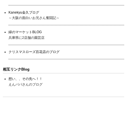
Kanekyu金久ブログ
～大阪の面白いお兄さん奮闘記～
緑のマーケットBLOG
兵庫県に2店舗の園芸店
クリスマスローズ百花店のブログ
相互リンクBlog
想い、、その先へ！！
えんパパさんのブログ