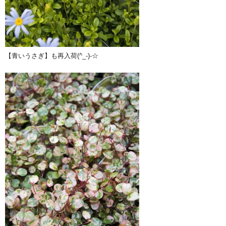
【青いうさぎ】も再入荷(^_-)-☆