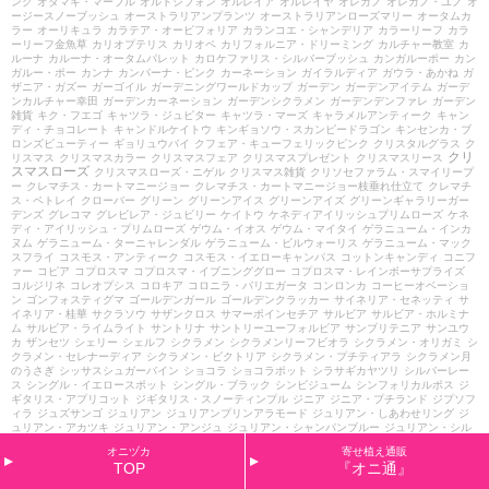
ンク
オダマキ・マーブル
オルトシフォン
オルレイア
オルレイヤ
オレガノ
オレガノ・ユノ
オ
ージースノーブッシュ
オーストラリアンプランツ
オーストラリアンローズマリー
オータムカ
ラー
オーリキュラ
カラテア・オービフォリア
カランコエ・シャンデリア
カラーリーフ
カラ
ーリーフ金魚草
カリオプテリス
カリオペ
カリフォルニア・ドリーミング
カルチャー教室
カ
ルーナ
カルーナ・オータムパレット
カロケファリス・シルバーブッシュ
カンガルーポー
カン
ガルー・ポー
カンナ
カンパーナ・ピンク
カーネーション
ガイラルディア
ガウラ・あかね
ガ
ザニア・ガズー
ガーゴイル
ガーデニングワールドカップ
ガーデン
ガーデンアイテム
ガーデ
ンカルチャー幸田
ガーデンカーネーション
ガーデンシクラメン
ガーデンデンファレ
ガーデン
雑貨
キク・フエゴ
キャツラ・ジュピター
キャツラ・マーズ
キャラメルアンティーク
キャン
ディ・チョコレート
キャンドルケイトウ
キンギョソウ・スカンピードラゴン
キンセンカ・ブ
ロンズビューティー
ギョリュウバイ
クフェア・キューフェリックピンク
クリスタルグラス
ク
クリ
リスマス
クリスマスカラー
クリスマスフェア
クリスマスプレゼント
クリスマスリース
スマスローズ
クリスマスローズ・ニゲル
クリスマス雑貨
クリソセファラム・スマイリープ
ー
クレマチス・カートマニージョー
クレマチス・カートマニージョー枝垂れ仕立て
クレマチ
ス・ペトレイ
クローバー
グリーン
グリーンアイス
グリーンアイズ
グリーンギャラリーガー
デンズ
グレコマ
グレビレア・ジュビリー
ケイトウ
ケネディアイリッシュプリムローズ
ケネ
ディ・アイリッシュ・プリムローズ
ゲウム・イオス
ゲウム・マイタイ
ゲラニューム・インカ
ヌム
ゲラニューム・ターニャレンダル
ゲラニューム・ビルウォーリス
ゲラニューム・マック
スフライ
コスモス・アンティーク
コスモス・イエローキャンパス
コットンキャンディ
コニフ
ァー
コピア
コプロスマ
コプロスマ・イブニンググロー
コプロスマ・レインボーサプライズ
コルジリネ
コレオプシス
コロキア
コロニラ・バリエガータ
コンロンカ
コーヒーオベーショ
ン
ゴンフォスティグマ
ゴールデンガール
ゴールデンクラッカー
サイネリア・セネッティ
サ
イネリア・桂華
サクラソウ
サザンクロス
サマーポインセチア
サルビア
サルビア・ホルミナ
ム
サルビア・ライムライト
サントリナ
サントリーユーフォルビア
サンブリテニア
サンユウ
カ
ザンセツ
シェリー
シェルフ
シクラメン
シクラメンリーフビオラ
シクラメン・オリガミ
シ
クラメン・セレナーディア
シクラメン・ビクトリア
シクラメン・プチティアラ
シクラメン月
のうさぎ
シッサスシュガーバイン
ショコラ
ショコラポット
シラサギカヤツリ
シルバーレー
ス
シングル・イエロースポット
シングル・ブラック
シンビジューム
シンフォリカルポス
ジ
ギタリス・アプリコット
ジギタリス・スノーティンプル
ジニア
ジニア・プチランド
ジプソフ
ィラ
ジュズサンゴ
ジュリアン
ジュリアンプリンアラモード
ジュリアン・しあわせリング
ジ
ュリアン・アカツキ
ジュリアン・アンジュ
ジュリアン・シャンパンブルー
ジュリアン・シル
キーイエロー
ジュリアン・プリンアラモード
スイートアリッサム
スイートハーブメキシカン
オニヅカ
寄せ植え通販
スカエボラ
スカビオサ
スカビオサ・ブルーバルーン
スキミア
スティパ
ステルニー
ストック
TOP
『オニ通』
ストレプトカーパス・クリスタルアイス
ストロビランサス
スプラッシュ・メドゥ
スプリング
ダンス
スーパーアリッサム
スーパーアリッサム・フロスティナイト
スーパーアリッサム・フ