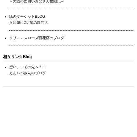
～大阪の面白いお兄さん奮闘記～
緑のマーケットBLOG
兵庫県に2店舗の園芸店
クリスマスローズ百花店のブログ
相互リンクBlog
想い、、その先へ！！
えんパパさんのブログ