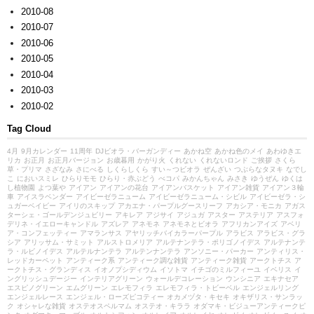
2010-08
2010-07
2010-06
2010-05
2010-04
2010-03
2010-02
Tag Cloud
4月
9月カレンダー
11周年
DJビオラ・バーガンディー
あかね空
あかね色のメイ
あわゆきエ
リカ
お正月
お正月バージョン
お歳暮用
かがり火
くれない
くれないロンド
ご挨拶
さくら
草・プリマ
さざなみ
さにべる
しくらしくら
すい～つビオラ
ぜんざい
つぶらなタヌキ
なでし
こ
においスミレ
ひらりモモ
ひらり・赤ぶどう
べコパ
みかんちゃん
みさき
ゆうぜん
ゆくは
し植物園
よつ葉や
アイアン
アイアンの花台
アイアンバスケット
アイアン雑貨
アイアン３輪
車
アイスラベンダー
アイビーゼラニューム
アイビーゼラニューム・シビル
アイビーゼラ・シ
ュガーベイビー
アイリのスキップ
アカエナ・パープルグースリーフ
アカシア・モニカ
アガス
ターシェ・ゴールデンジュビリー
アキレア
アジサイ
アジュガ
アスター
アステリア
アスフォ
デリネ・イエローキャンドル
アズレア
アネモネ
アネモネとビオラ
アフリカンアイズ
アベリ
ア・コンフェッティー
アマランサス
アヤリッチバイカラーパープル
アラビス
アラビス・グラ
シア
アリッサム・サミット
アルストロメリア
アルテナンテラ・ポリゴノイデス
アルテナンテ
ラ・ルビノイデス
アルテルナンテラ
アルテンナンテラ
アンソニー・パーカー
アンティリス・
レッドカーペット
アンティーク系
アンティーク調な雑貨
アンティーク雑貨
アークトチス
ア
ークトチス・グランディス
イオノプシディウム
イソトマ
イチゴのミルフィーユ
イベリス
イ
ングリッシュデージー
インテリアグリーン
ウォールデコレーション
ウンシニア
エキナセア
エスピノグリーン
エムグリーン
エレモフィラ
エレモフィラ・トビーベル
エンジェルリング
エンジェルレース
エンジェル・ローズピコティー
オカメヅタ・キセキ
オキザリス・サンラッ
ク
オシャレな雑貨
オステオスペルマム
オステオ・キララ
オダマキ・ビジューアンティークピ