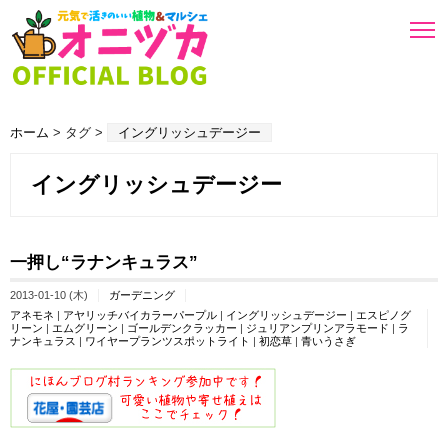
ホーム
> タグ >
イングリッシュデージー
イングリッシュデージー
一押し“ラナンキュラス”
2013-01-10 (木)
ガーデニング
アネモネ
|
アヤリッチバイカラーパープル
|
イングリッシュデージー
|
エスピノグ
リーン
|
エムグリーン
|
ゴールデンクラッカー
|
ジュリアンプリンアラモード
|
ラ
ナンキュラス
|
ワイヤープランツスポットライト
|
初恋草
|
青いうさぎ