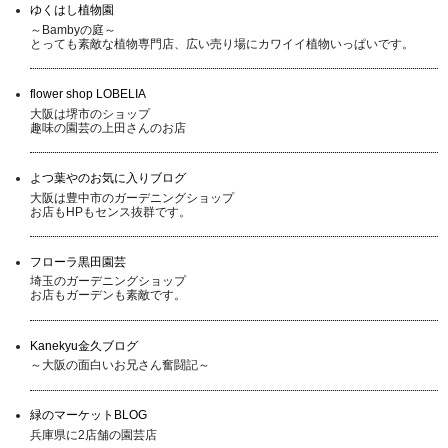
ゆくはし植物園
～Bambyの庭～
とっても素敵な植物専門店、広い売り場にカワイイ植物いっぱいです。
flower shop LOBELIA
大阪は堺市のショップ
趣味の園芸の上田さんのお店
よつ葉やのお気に入りブログ
大阪は豊中市のガーデニングショップ
お店もHPもセンス抜群です。
フローラ黒田園芸
埼玉のガーデニングショップ
お店もガーデンも素敵です。
Kanekyu金久ブログ
～大阪の面白いお兄さん奮闘記～
緑のマーケットBLOG
兵庫県に2店舗の園芸店