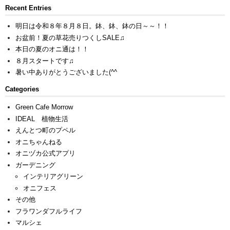
Recent Entries
明日は令和８年８月８日。鉢、鉢、鉢の日～～！！
お盆前！夏の草花売りつくしSALE♫
本日の夏のオニ通は！！
８月スタートです♫
暑い中ありがとうございました(^^ゞ
Categories
Green Cafe Morrow
IDEAL 植物生活
えんとつ町のプペル
オニちゃんねる
オニヅカ公式アプリ
ガーデニング
インテリアグリーン
オニフェス
その他
フラワンダフルライフ
マルシェ