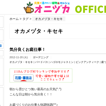
ホーム
> タグ >
オカメヅタ・キセキ
オカメヅタ・キセキ
気分良くお庭仕事！
2012-11-20 (火)
ガーデニング
オカメヅタ・キセキ
|
バードバス
|
ハゴロモジャスミン
|
ピンクアンティーク
|
庭
朝から雲ひとつ無い最高のお天気(^.^)
こんな日は朝から気分良く！！
お庭づくりのお仕事も快調快調(^^♪