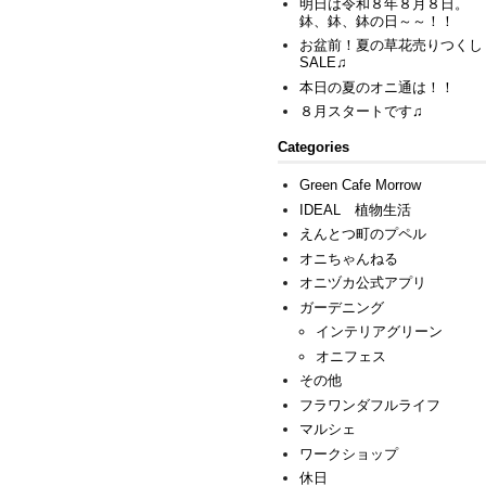
明日は令和８年８月８日。
鉢、鉢、鉢の日～～！！
お盆前！夏の草花売りつくし
SALE♫
本日の夏のオニ通は！！
８月スタートです♫
Categories
Green Cafe Morrow
IDEAL 植物生活
えんとつ町のプペル
オニちゃんねる
オニヅカ公式アプリ
ガーデニング
インテリアグリーン
オニフェス
その他
フラワンダフルライフ
マルシェ
ワークショップ
休日