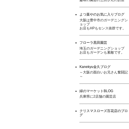
よつ葉やのお気に入りブログ
大阪は豊中市のガーデニングシ
ョップ
お店もHPもセンス抜群です。
フローラ黒田園芸
埼玉のガーデニングショップ
お店もガーデンも素敵です。
Kanekyu金久ブログ
～大阪の面白いお兄さん奮闘記
～
緑のマーケットBLOG
兵庫県に2店舗の園芸店
クリスマスローズ百花店のブロ
グ