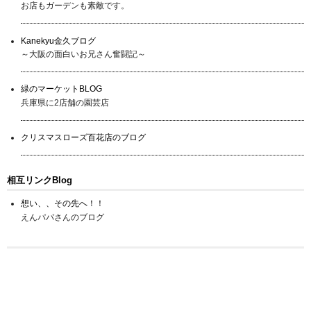
お店もガーデンも素敵です。
Kanekyu金久ブログ
～大阪の面白いお兄さん奮闘記～
緑のマーケットBLOG
兵庫県に2店舗の園芸店
クリスマスローズ百花店のブログ
相互リンクBlog
想い、、その先へ！！
えんパパさんのブログ