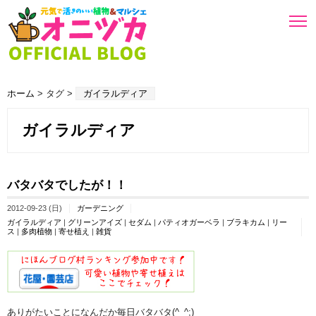
ホーム
> タグ >
ガイラルディア
ガイラルディア
バタバタでしたが！！
2012-09-23 (日)
ガーデニング
ガイラルディア
|
グリーンアイズ
|
セダム
|
パティオガーベラ
|
ブラキカム
|
リー
ス
|
多肉植物
|
寄せ植え
|
雑貨
ありがたいことになんだか毎日バタバタ(^_^;)