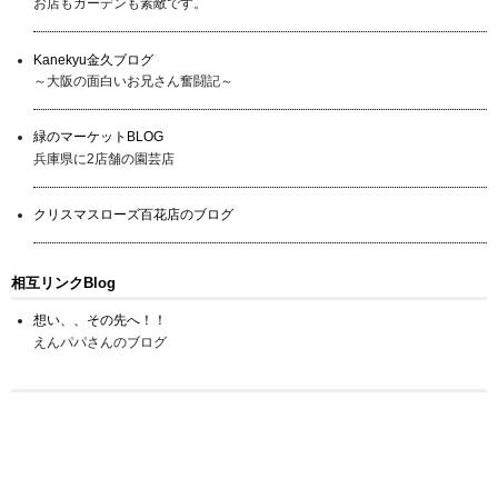
お店もガーデンも素敵です。
Kanekyu金久ブログ
～大阪の面白いお兄さん奮闘記～
緑のマーケットBLOG
兵庫県に2店舗の園芸店
クリスマスローズ百花店のブログ
相互リンクBlog
想い、、その先へ！！
えんパパさんのブログ