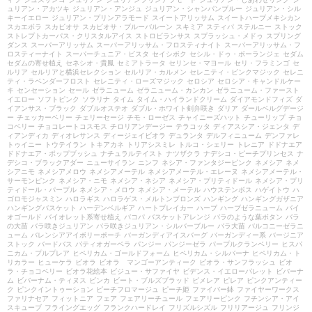
ュリアン・アカツキ
ジュリアン・アンジュ
ジュリアン・シャンパンブルー
ジュリアン・シル
キーイエロー
ジュリアン・プリンアラモード
スイートアリッサム
スイートハーブメキシカン
スカエボラ
スカビオサ
スカビオサ・ブルーバルーン
スキミア
スティパ
ステルニー
ストック
ストレプトカーパス・クリスタルアイス
ストロビランサス
スプラッシュ・メドゥ
スプリング
ダンス
スーパーアリッサム
スーパーアリッサム・フロスティナイト
スーパーアリッサム・フ
ロスティーナイト
スーパーチュニア・ビスタ
セイシボク
セシル・ドゥ・ボーランジェ
セダム
セダムの寄せ植え
セネシオ・貴鳳
セミアトラータ
セリンセ・マヨール
セリ・フラミンゴ
セ
ルリア
セルリアと横浜セレクション
セルリア・カルメン
セレニティ・ピンクマジック
セレニ
ティ・ラベンダーフロスト
セレニティ・ローズマジック
セロシア
セロシア・キャンドルケー
キ
センセーション
セール
ゼラニューム
ゼラニューム・カンカン
ゼラニューム・ファースト
イエロー
ソフトピンク
ソラリナ
タイム
タイム・ハイランドクリーム
ダイアモンドフィズ
ダ
イアンサス・ブラック
ダブルオステオ
ダブル・ホワイト剣弁咲き
ダリア
ダールベルグデージ
ー
チェッカーベリー
チェリーセージ
チモ・ローゼス
チャイニーズハット
チューリップ
チョ
コベリー
チョコレートコスモス
チロリアンデージー
テラコッタ
ディアスシア・ジェンタ
デ
ィアンディカ
ディオレサンス
ディージェイビオラ
デュランタ
デルフィニューム
デンファレ
トゥイニー
トウテイラン
トキアカネ
トリアシスミレ
トルコ・シェリー
トレニア
ドドナエア
ドドナエア・ポップブッシュ
ナチュラルテイスト
ナツザクラ
ナデシコ・ピーチプリンセス
ナ
デシコ・ブラックアダー
ニューサイラン
ニンフ
ネシア・ファンタジーピンク
ネメシア
ネメ
シアニモ
ネメシアメロウ
ネメシアメーテル
ネメシアメーテル・エレーヌ
ネメシアメーテル・
サーモンピンク
ネメシア・ニモ
ネメシア・ネシア
ネメシア・プリティドール
ネメシア・プリ
ティドール・パープル
ネメシア・メロウ
ネメシア・メーテル
ハウステンボス
ハゲイトウ
ハ
ゴロモジャスミン
ハロラギス
ハロラゲス・メルトンブロンズ
ハンギング
ハンギングガザニア
ハンギングバスケット
ハーデンベルギア
ハートブレイカー
ハーブ
ハーブゼラニューム
バイ
オゴールド
バイオレット系寄せ植え
バコパ
バスケットアレンジ
バラのような葉ボタン
バラ
の大苗
バラ咲きジュリアン
バラ咲きジュリアン・シルバーブルー
バラ大苗
バルコニーゼラニ
ューム
バレンシアアイボリーポーチ
バーガンディアイスバーグ
バーガンディー系
バージニア
ストック
バードバス
パティオガーベラ
パンジー
パンジーゼラ
パープルクランベリー
ヒスパ
ニカム・プルプレア
ヒペリカム・ゴールドフォーム
ヒペリカム・シルバーナ
ヒペリカム・ト
リカラー
ヒューケラ
ビオラ
ビオラ マンゴーアンティーク
ビオラ・サンフラッシュ
ビオ
ラ・チョコベリー
ビオラ花絵本
ビジュー・サファイヤ
ビデンス・イエローパレット
ビバーナ
ム
ビバーナム・ティヌス
ビンカ
ビート・ブルズブラッド
ピメレア
ピレア
ピンクアンティー
ク
ピンクイントゥーション
ピーチフロマージュ
ピーチ姫
ファイバー鉢
ファイヤーワークス
ファリナセア
フィットニア
フェア
フェアリーチュール
フェアリーピンク
フチンシア・アイ
スキューブ
フライングエッグ
フランクハードレイ
フリズルシズル
フリリアージュ
フリンジ