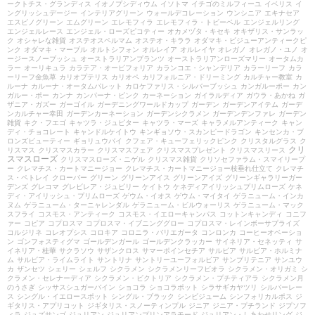
ークトチス・グランディス
イオノプシディウム
イソトマ
イチゴのミルフィーユ
イベリス
イ
ングリッシュデージー
インテリアグリーン
ウォールデコレーション
ウンシニア
エキナセア
エスピノグリーン
エムグリーン
エレモフィラ
エレモフィラ・トビーベル
エンジェルリング
エンジェルレース
エンジェル・ローズピコティー
オカメヅタ・キセキ
オキザリス・サンラッ
ク
オシャレな雑貨
オステオスペルマム
オステオ・キララ
オダマキ・ビジューアンティークピ
ンク
オダマキ・マーブル
オルトシフォン
オルレイア
オルレイヤ
オレガノ
オレガノ・ユノ
オ
ージースノーブッシュ
オーストラリアンプランツ
オーストラリアンローズマリー
オータムカ
ラー
オーリキュラ
カラテア・オービフォリア
カランコエ・シャンデリア
カラーリーフ
カラ
ーリーフ金魚草
カリオプテリス
カリオペ
カリフォルニア・ドリーミング
カルチャー教室
カ
ルーナ
カルーナ・オータムパレット
カロケファリス・シルバーブッシュ
カンガルーポー
カン
ガルー・ポー
カンナ
カンパーナ・ピンク
カーネーション
ガイラルディア
ガウラ・あかね
ガ
ザニア・ガズー
ガーゴイル
ガーデニングワールドカップ
ガーデン
ガーデンアイテム
ガーデ
ンカルチャー幸田
ガーデンカーネーション
ガーデンシクラメン
ガーデンデンファレ
ガーデン
雑貨
キク・フエゴ
キャツラ・ジュピター
キャツラ・マーズ
キャラメルアンティーク
キャン
ディ・チョコレート
キャンドルケイトウ
キンギョソウ・スカンピードラゴン
キンセンカ・ブ
ロンズビューティー
ギョリュウバイ
クフェア・キューフェリックピンク
クリスタルグラス
ク
クリ
リスマス
クリスマスカラー
クリスマスフェア
クリスマスプレゼント
クリスマスリース
スマスローズ
クリスマスローズ・ニゲル
クリスマス雑貨
クリソセファラム・スマイリープ
ー
クレマチス・カートマニージョー
クレマチス・カートマニージョー枝垂れ仕立て
クレマチ
ス・ペトレイ
クローバー
グリーン
グリーンアイス
グリーンアイズ
グリーンギャラリーガー
デンズ
グレコマ
グレビレア・ジュビリー
ケイトウ
ケネディアイリッシュプリムローズ
ケネ
ディ・アイリッシュ・プリムローズ
ゲウム・イオス
ゲウム・マイタイ
ゲラニューム・インカ
ヌム
ゲラニューム・ターニャレンダル
ゲラニューム・ビルウォーリス
ゲラニューム・マック
スフライ
コスモス・アンティーク
コスモス・イエローキャンパス
コットンキャンディ
コニフ
ァー
コピア
コプロスマ
コプロスマ・イブニンググロー
コプロスマ・レインボーサプライズ
コルジリネ
コレオプシス
コロキア
コロニラ・バリエガータ
コンロンカ
コーヒーオベーショ
ン
ゴンフォスティグマ
ゴールデンガール
ゴールデンクラッカー
サイネリア・セネッティ
サ
イネリア・桂華
サクラソウ
サザンクロス
サマーポインセチア
サルビア
サルビア・ホルミナ
ム
サルビア・ライムライト
サントリナ
サントリーユーフォルビア
サンブリテニア
サンユウ
カ
ザンセツ
シェリー
シェルフ
シクラメン
シクラメンリーフビオラ
シクラメン・オリガミ
シ
クラメン・セレナーディア
シクラメン・ビクトリア
シクラメン・プチティアラ
シクラメン月
のうさぎ
シッサスシュガーバイン
ショコラ
ショコラポット
シラサギカヤツリ
シルバーレー
ス
シングル・イエロースポット
シングル・ブラック
シンビジューム
シンフォリカルポス
ジ
ギタリス・アプリコット
ジギタリス・スノーティンプル
ジニア
ジニア・プチランド
ジプソフ
ィラ
ジュズサンゴ
ジュリアン
ジュリアンプリンアラモード
ジュリアン・しあわせリング
ジ