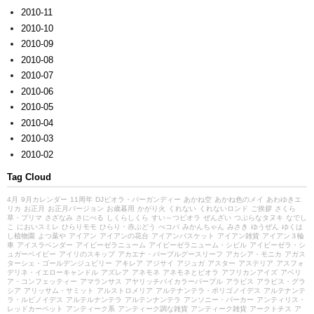
2010-11
2010-10
2010-09
2010-08
2010-07
2010-06
2010-05
2010-04
2010-03
2010-02
Tag Cloud
4月
9月カレンダー
11周年
DJビオラ・バーガンディー
あかね空
あかね色のメイ
あわゆきエ
リカ
お正月
お正月バージョン
お歳暮用
かがり火
くれない
くれないロンド
ご挨拶
さくら
草・プリマ
さざなみ
さにべる
しくらしくら
すい～つビオラ
ぜんざい
つぶらなタヌキ
なでし
こ
においスミレ
ひらりモモ
ひらり・赤ぶどう
べコパ
みかんちゃん
みさき
ゆうぜん
ゆくは
し植物園
よつ葉や
アイアン
アイアンの花台
アイアンバスケット
アイアン雑貨
アイアン３輪
車
アイスラベンダー
アイビーゼラニューム
アイビーゼラニューム・シビル
アイビーゼラ・シ
ュガーベイビー
アイリのスキップ
アカエナ・パープルグースリーフ
アカシア・モニカ
アガス
ターシェ・ゴールデンジュビリー
アキレア
アジサイ
アジュガ
アスター
アステリア
アスフォ
デリネ・イエローキャンドル
アズレア
アネモネ
アネモネとビオラ
アフリカンアイズ
アベリ
ア・コンフェッティー
アマランサス
アヤリッチバイカラーパープル
アラビス
アラビス・グラ
シア
アリッサム・サミット
アルストロメリア
アルテナンテラ・ポリゴノイデス
アルテナンテ
ラ・ルビノイデス
アルテルナンテラ
アルテンナンテラ
アンソニー・パーカー
アンティリス・
レッドカーペット
アンティーク系
アンティーク調な雑貨
アンティーク雑貨
アークトチス
ア