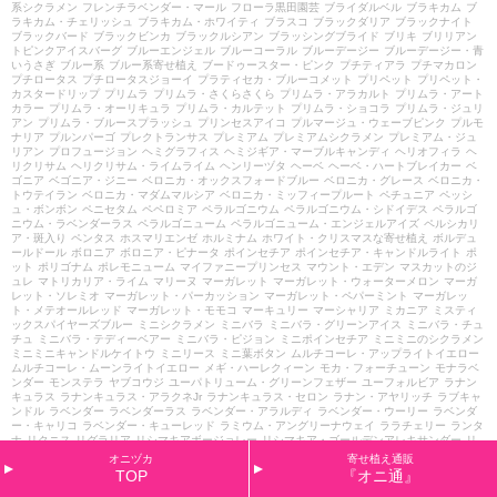
系シクラメン
フレンチラベンダー・マール
フローラ黒田園芸
ブライダルベル
ブラキカム
ブ
ラキカム・チェリッシュ
ブラキカム・ホワイティ
ブラスコ
ブラックダリア
ブラックナイト
ブラックバード
ブラックビンカ
ブラックルシアン
ブラッシングブライド
ブリキ
ブリリアン
トピンクアイスバーグ
ブルーエンジェル
ブルーコーラル
ブルーデージー
ブルーデージー・青
いうさぎ
ブルー系
ブルー系寄せ植え
ブードゥースター・ピンク
プチティアラ
プチマカロン
プチロータス
プチロータスジョーイ
プラティセカ・ブルーコメット
プリペット
プリペット・
カスタードリップ
プリムラ
プリムラ・さくらさくら
プリムラ・アラカルト
プリムラ・アート
カラー
プリムラ・オーリキュラ
プリムラ・カルテット
プリムラ・ショコラ
プリムラ・ジュリ
アン
プリムラ・ブルースプラッシュ
プリンセスアイコ
プルマージュ・ウェーブピンク
プルモ
ナリア
プルンパーゴ
プレクトランサス
プレミアム
プレミアムシクラメン
プレミアム・ジュ
リアン
プロフュージョン
ヘミグラフィス
ヘミジギア・マーブルキャンディ
ヘリオフィラ
ヘ
リクリサム
ヘリクリサム・ライムライム
ヘンリーヅタ
ヘーベ
ヘーベ・ハートブレイカー
ベ
ゴニア
ベゴニア・ジニー
ベロニカ・オックスフォードブルー
ベロニカ・グレース
ベロニカ・
トウテイラン
ベロニカ・マダムマルシア
ベロニカ・ミッフィープルート
ペチュニア
ペッシ
ュ・ボンボン
ペニセタム
ペペロミア
ペラルゴニウム
ペラルゴニウム・シドイデス
ペラルゴ
ニウム・ラベンダーラス
ペラルゴニューム
ペラルゴニューム・エンジェルアイズ
ペルシカリ
ア・斑入り
ペンタス
ホスマリエンゼ
ホルミナム
ホワイト・クリスマスな寄せ植え
ボルデュ
ールドール
ボロニア
ボロニア・ピナータ
ポインセチア
ポインセチア・キャンドルライト
ポ
ット
ポリゴナム
ポレモニューム
マイファニープリンセス
マウント・エデン
マスカットのジ
ュレ
マトリカリア・ライム
マリーヌ
マーガレット
マーガレット・ウォーターメロン
マーガ
レット・ソレミオ
マーガレット・パーカッション
マーガレット・ペパーミント
マーガレッ
ト・メテオールレッド
マーガレット・モモコ
マーキュリー
マーシャリア
ミカニア
ミスティ
ックスパイヤーズブルー
ミニシクラメン
ミニバラ
ミニバラ・グリーンアイス
ミニバラ・チュ
チュ
ミニバラ・テディーベアー
ミニバラ・ピジョン
ミニポインセチア
ミニミニのシクラメン
ミニミニキャンドルケイトウ
ミニリース
ミニ葉ボタン
ムルチコーレ・アップライトイエロー
ムルチコーレ・ムーンライトイエロー
メギ・ハーレクィーン
モカ・フォーチューン
モナラベ
ンダー
モンステラ
ヤブコウジ
ユーパトリューム・グリーンフェザー
ユーフォルビア
ラナン
キュラス
ラナンキュラス・アラクネJr
ラナンキュラス・セロン
ラナン・アヤリッチ
ラブキャ
ンドル
ラベンダー
ラベンダーラス
ラベンダー・アラルディ
ラベンダー・ウーリー
ラベンダ
ー・キャリコ
ラベンダー・キューレッド
ラミウム・アングリーナウェイ
ララチェリー
ランタ
ナ
リクニス
リグラリア
リシマキアボージョレー
リシマキア・ゴールデンアレキサンダー
リ
シマキア・ボジョレー
リシマキア・リッシーバリエガータ
リス
リッピア
リナリア
リナリ
オニヅカ
寄せ植え通販
ア・グッピー
リューカ
リューカデンドロン
リューカデンドロン・ケーティーズブラッシュ
リ
TOP
『オニ通』
ューカデンドロン・セニョリータ
リューカデンドロン・ハーベスト
リンデルニア
リース
リー