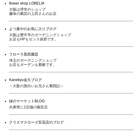
flower shop LOBELIA
大阪は堺市のショップ
趣味の園芸の上田さんのお店
よつ葉やのお気に入りブログ
大阪は豊中市のガーデニングショップ
お店もHPもセンス抜群です。
フローラ黒田園芸
埼玉のガーデニングショップ
お店もガーデンも素敵です。
Kanekyu金久ブログ
～大阪の面白いお兄さん奮闘記～
緑のマーケットBLOG
兵庫県に2店舗の園芸店
クリスマスローズ百花店のブログ