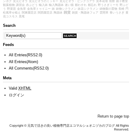
ンボク
見元ビオラ
見元ビオラのミッキー
見元ビオラ・ピンクコアラ
見本花壇
視察
親子教室
観葉植物
講習会
赤ぶどう
輸入鉢
輸入陶器鉢
迷い猫
都わすれ
都忘れ
野うさぎミーモ
野ぶど
う
野菜苗
金魚草
金魚草トゥイニー
鉢
鉢物シクラメン
鉢花シクラメン
鋳物製の置物
長崎
門
雑貨
松風寄せ植え
関東園芸店
関西園芸店
陶器鉢
雑貨・陶器鉢フェア
雲間草
青いうさぎ
黄
花コスモス
黒竜
Search
Feeds
All Entries(RSS2.0)
All Entries(Atom)
All Comments(RSS2.0)
Meta
Valid
XHTML
ログイン
Return to page top
Copyright © 元気で活きの良い植物専門店エコマルシェオニヅカのブログ All Rights
Reserved.