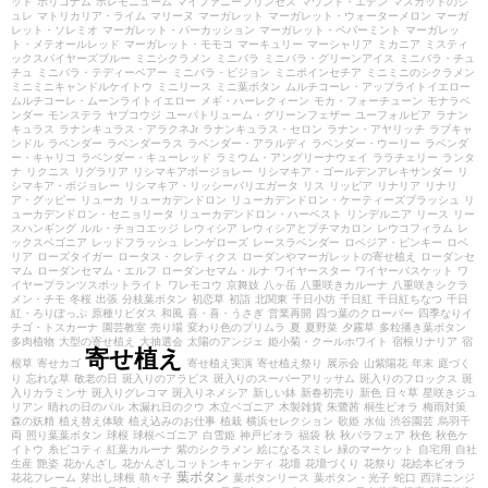
ット
ポリゴナム
ポレモニューム
マイファニープリンセス
マウント・エデン
マスカットのジ
ュレ
マトリカリア・ライム
マリーヌ
マーガレット
マーガレット・ウォーターメロン
マーガ
レット・ソレミオ
マーガレット・パーカッション
マーガレット・ペパーミント
マーガレッ
ト・メテオールレッド
マーガレット・モモコ
マーキュリー
マーシャリア
ミカニア
ミスティ
ックスパイヤーズブルー
ミニシクラメン
ミニバラ
ミニバラ・グリーンアイス
ミニバラ・チュ
チュ
ミニバラ・テディーベアー
ミニバラ・ピジョン
ミニポインセチア
ミニミニのシクラメン
ミニミニキャンドルケイトウ
ミニリース
ミニ葉ボタン
ムルチコーレ・アップライトイエロー
ムルチコーレ・ムーンライトイエロー
メギ・ハーレクィーン
モカ・フォーチューン
モナラベ
ンダー
モンステラ
ヤブコウジ
ユーパトリューム・グリーンフェザー
ユーフォルビア
ラナン
キュラス
ラナンキュラス・アラクネJr
ラナンキュラス・セロン
ラナン・アヤリッチ
ラブキャ
ンドル
ラベンダー
ラベンダーラス
ラベンダー・アラルディ
ラベンダー・ウーリー
ラベンダ
ー・キャリコ
ラベンダー・キューレッド
ラミウム・アングリーナウェイ
ララチェリー
ランタ
ナ
リクニス
リグラリア
リシマキアボージョレー
リシマキア・ゴールデンアレキサンダー
リ
シマキア・ボジョレー
リシマキア・リッシーバリエガータ
リス
リッピア
リナリア
リナリ
ア・グッピー
リューカ
リューカデンドロン
リューカデンドロン・ケーティーズブラッシュ
リ
ューカデンドロン・セニョリータ
リューカデンドロン・ハーベスト
リンデルニア
リース
リー
スハンギング
ルル・チョコエッジ
レウィシア
レウィシアとプチマカロン
レウコフィラム
レ
ックスベゴニア
レッドフラッシュ
レンゲローズ
レースラベンダー
ロベジア・ピンキー
ロベ
リア
ローズタイガー
ロータス・クレティクス
ローダンやマーガレットの寄せ植え
ローダンセ
マム
ローダンセマム・エルフ
ローダンセマム・ルナ
ワイヤースター
ワイヤーバスケット
ワ
イヤープランツスポットライト
ワレモコウ
京舞妓
八ヶ岳
八重咲きカルーナ
八重咲きシクラ
メン・チモ
冬桜
出張
分枝葉ボタン
初恋草
初詣
北関東
千日小坊
千日紅
千日紅ちなつ
千日
紅・ろりぽっぷ
原種リビダス
和風
喜・喜・うさぎ
営業再開
四つ葉のクローバー
四季なりイ
チゴ・トスカーナ
園芸教室
売り場
変わり色のプリムラ
夏
夏野菜
夕霧草
多粒播き葉ボタン
多肉植物
大型の寄せ植え
大抽選会
太陽のアンジェ
姫小菊・クールホワイト
宿根リナリア
宿
寄せ植え
根草
寄せカゴ
寄せ植え実演
寄せ植え祭り
展示会
山紫陽花
年末
庭づく
り
忘れな草
敬老の日
斑入りのアラビス
斑入りのスーパーアリッサム
斑入りのフロックス
斑
入りカラミンサ
斑入りグレコマ
斑入りネメシア
新しい鉢
新春初売り
新色
日々草
星咲きジュ
リアン
晴れの日のパル
木漏れ日のクウ
木立ベゴニア
木製雑貨
朱鷺茜
桐生ビオラ
梅雨対策
森の妖精
植え替え体験
植え込みのお仕事
植栽
横浜セレクション
歌姫
水仙
渋谷園芸
烏羽千
両
照り葉葉ボタン
球根
球根ベゴニア
白雪姫
神戸ビオラ
福袋
秋
秋バラフェア
秋色
秋色ケ
イトウ
糸ピコティ
紅葉カルーナ
紫のシクラメン
絵になるスミレ
緑のマーケット
自宅用
自社
生産
艶姿
花かんざし
花かんざしコットンキャンディ
花壇
花壇づくり
花祭り
花絵本ビオラ
葉ボタン
花花フレーム
芽出し球根
萌々子
葉ボタンリース
葉ボタン・光子
蛇口
西洋ニンジ