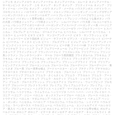
シアニモ
ネメシアメロウ
ネメシアメーテル
ネメシアメーテル・エレーヌ
ネメシアメーテル・
サーモンピンク
ネメシア・ニモ
ネメシア・ネシア
ネメシア・プリティドール
ネメシア・プリ
ティドール・パープル
ネメシア・メロウ
ネメシア・メーテル
ハウステンボス
ハゲイトウ
ハ
ゴロモジャスミン
ハロラギス
ハロラゲス・メルトンブロンズ
ハンギング
ハンギングガザニア
ハンギングバスケット
ハーデンベルギア
ハートブレイカー
ハーブ
ハーブゼラニューム
バイ
オゴールド
バイオレット系寄せ植え
バコパ
バスケットアレンジ
バラのような葉ボタン
バラ
の大苗
バラ咲きジュリアン
バラ咲きジュリアン・シルバーブルー
バラ大苗
バルコニーゼラニ
ューム
バレンシアアイボリーポーチ
バーガンディアイスバーグ
バーガンディー系
バージニア
ストック
バードバス
パティオガーベラ
パンジー
パンジーゼラ
パープルクランベリー
ヒスパ
ニカム・プルプレア
ヒペリカム・ゴールドフォーム
ヒペリカム・シルバーナ
ヒペリカム・ト
リカラー
ヒューケラ
ビオラ
ビオラ マンゴーアンティーク
ビオラ・サンフラッシュ
ビオ
ラ・チョコベリー
ビオラ花絵本
ビジュー・サファイヤ
ビデンス・イエローパレット
ビバーナ
ム
ビバーナム・ティヌス
ビンカ
ビート・ブルズブラッド
ピメレア
ピレア
ピンクアンティー
ク
ピンクイントゥーション
ピーチフロマージュ
ピーチ姫
ファイバー鉢
ファイヤーワークス
ファリナセア
フィットニア
フェア
フェアリーチュール
フェアリーピンク
フチンシア・アイ
スキューブ
フライングエッグ
フランクハードレイ
フリズルシズル
フリリアージュ
フリンジ
系シクラメン
フレンチラベンダー・マール
フローラ黒田園芸
ブライダルベル
ブラキカム
ブ
ラキカム・チェリッシュ
ブラキカム・ホワイティ
ブラスコ
ブラックダリア
ブラックナイト
ブラックバード
ブラックビンカ
ブラックルシアン
ブラッシングブライド
ブリキ
ブリリアン
トピンクアイスバーグ
ブルーエンジェル
ブルーコーラル
ブルーデージー
ブルーデージー・青
いうさぎ
ブルー系
ブルー系寄せ植え
ブードゥースター・ピンク
プチティアラ
プチマカロン
プチロータス
プチロータスジョーイ
プラティセカ・ブルーコメット
プリペット
プリペット・
カスタードリップ
プリムラ
プリムラ・さくらさくら
プリムラ・アラカルト
プリムラ・アート
カラー
プリムラ・オーリキュラ
プリムラ・カルテット
プリムラ・ショコラ
プリムラ・ジュリ
アン
プリムラ・ブルースプラッシュ
プリンセスアイコ
プルマージュ・ウェーブピンク
プルモ
ナリア
プルンパーゴ
プレクトランサス
プレミアム
プレミアムシクラメン
プレミアム・ジュ
リアン
プロフュージョン
ヘミグラフィス
ヘミジギア・マーブルキャンディ
ヘリオフィラ
ヘ
リクリサム
ヘリクリサム・ライムライム
ヘンリーヅタ
ヘーベ
ヘーベ・ハートブレイカー
ベ
ゴニア
ベゴニア・ジニー
ベロニカ・オックスフォードブルー
ベロニカ・グレース
ベロニカ・
トウテイラン
ベロニカ・マダムマルシア
ベロニカ・ミッフィープルート
ペチュニア
ペッシ
ュ・ボンボン
ペニセタム
ペペロミア
ペラルゴニウム
ペラルゴニウム・シドイデス
ペラルゴ
ニウム・ラベンダーラス
ペラルゴニューム
ペラルゴニューム・エンジェルアイズ
ペルシカリ
ア・斑入り
ペンタス
ホスマリエンゼ
ホルミナム
ホワイト・クリスマスな寄せ植え
ボルデュ
ールドール
ボロニア
ボロニア・ピナータ
ポインセチア
ポインセチア・キャンドルライト
ポ