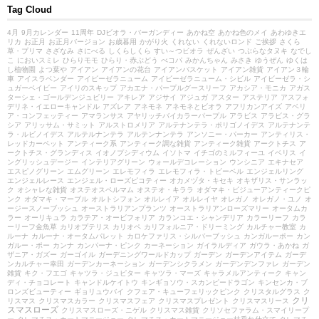
Tag Cloud
4月
9月カレンダー
11周年
DJビオラ・バーガンディー
あかね空
あかね色のメイ
あわゆきエ
リカ
お正月
お正月バージョン
お歳暮用
かがり火
くれない
くれないロンド
ご挨拶
さくら
草・プリマ
さざなみ
さにべる
しくらしくら
すい～つビオラ
ぜんざい
つぶらなタヌキ
なでし
こ
においスミレ
ひらりモモ
ひらり・赤ぶどう
べコパ
みかんちゃん
みさき
ゆうぜん
ゆくは
し植物園
よつ葉や
アイアン
アイアンの花台
アイアンバスケット
アイアン雑貨
アイアン３輪
車
アイスラベンダー
アイビーゼラニューム
アイビーゼラニューム・シビル
アイビーゼラ・シ
ュガーベイビー
アイリのスキップ
アカエナ・パープルグースリーフ
アカシア・モニカ
アガス
ターシェ・ゴールデンジュビリー
アキレア
アジサイ
アジュガ
アスター
アステリア
アスフォ
デリネ・イエローキャンドル
アズレア
アネモネ
アネモネとビオラ
アフリカンアイズ
アベリ
ア・コンフェッティー
アマランサス
アヤリッチバイカラーパープル
アラビス
アラビス・グラ
シア
アリッサム・サミット
アルストロメリア
アルテナンテラ・ポリゴノイデス
アルテナンテ
ラ・ルビノイデス
アルテルナンテラ
アルテンナンテラ
アンソニー・パーカー
アンティリス・
レッドカーペット
アンティーク系
アンティーク調な雑貨
アンティーク雑貨
アークトチス
ア
ークトチス・グランディス
イオノプシディウム
イソトマ
イチゴのミルフィーユ
イベリス
イ
ングリッシュデージー
インテリアグリーン
ウォールデコレーション
ウンシニア
エキナセア
エスピノグリーン
エムグリーン
エレモフィラ
エレモフィラ・トビーベル
エンジェルリング
エンジェルレース
エンジェル・ローズピコティー
オカメヅタ・キセキ
オキザリス・サンラッ
ク
オシャレな雑貨
オステオスペルマム
オステオ・キララ
オダマキ・ビジューアンティークピ
ンク
オダマキ・マーブル
オルトシフォン
オルレイア
オルレイヤ
オレガノ
オレガノ・ユノ
オ
ージースノーブッシュ
オーストラリアンプランツ
オーストラリアンローズマリー
オータムカ
ラー
オーリキュラ
カラテア・オービフォリア
カランコエ・シャンデリア
カラーリーフ
カラ
ーリーフ金魚草
カリオプテリス
カリオペ
カリフォルニア・ドリーミング
カルチャー教室
カ
ルーナ
カルーナ・オータムパレット
カロケファリス・シルバーブッシュ
カンガルーポー
カン
ガルー・ポー
カンナ
カンパーナ・ピンク
カーネーション
ガイラルディア
ガウラ・あかね
ガ
ザニア・ガズー
ガーゴイル
ガーデニングワールドカップ
ガーデン
ガーデンアイテム
ガーデ
ンカルチャー幸田
ガーデンカーネーション
ガーデンシクラメン
ガーデンデンファレ
ガーデン
雑貨
キク・フエゴ
キャツラ・ジュピター
キャツラ・マーズ
キャラメルアンティーク
キャン
ディ・チョコレート
キャンドルケイトウ
キンギョソウ・スカンピードラゴン
キンセンカ・ブ
ロンズビューティー
ギョリュウバイ
クフェア・キューフェリックピンク
クリスタルグラス
ク
クリ
リスマス
クリスマスカラー
クリスマスフェア
クリスマスプレゼント
クリスマスリース
スマスローズ
クリスマスローズ・ニゲル
クリスマス雑貨
クリソセファラム・スマイリープ