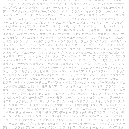
ー
クレマチス・カートマニージョー
クレマチス・カートマニージョー枝垂れ仕立て
クレマチ
ス・ペトレイ
クローバー
グリーン
グリーンアイス
グリーンアイズ
グリーンギャラリーガー
デンズ
グレコマ
グレビレア・ジュビリー
ケイトウ
ケネディアイリッシュプリムローズ
ケネ
ディ・アイリッシュ・プリムローズ
ゲウム・イオス
ゲウム・マイタイ
ゲラニューム・インカ
ヌム
ゲラニューム・ターニャレンダル
ゲラニューム・ビルウォーリス
ゲラニューム・マック
スフライ
コスモス・アンティーク
コスモス・イエローキャンパス
コットンキャンディ
コニフ
ァー
コピア
コプロスマ
コプロスマ・イブニンググロー
コプロスマ・レインボーサプライズ
コルジリネ
コレオプシス
コロキア
コロニラ・バリエガータ
コンロンカ
コーヒーオベーショ
ン
ゴンフォスティグマ
ゴールデンガール
ゴールデンクラッカー
サイネリア・セネッティ
サ
イネリア・桂華
サクラソウ
サザンクロス
サマーポインセチア
サルビア
サルビア・ホルミナ
ム
サルビア・ライムライト
サントリナ
サントリーユーフォルビア
サンブリテニア
サンユウ
カ
ザンセツ
シェリー
シェルフ
シクラメン
シクラメンリーフビオラ
シクラメン・オリガミ
シ
クラメン・セレナーディア
シクラメン・ビクトリア
シクラメン・プチティアラ
シクラメン月
のうさぎ
シッサスシュガーバイン
ショコラ
ショコラポット
シラサギカヤツリ
シルバーレー
ス
シングル・イエロースポット
シングル・ブラック
シンビジューム
シンフォリカルポス
ジ
ギタリス・アプリコット
ジギタリス・スノーティンプル
ジニア
ジニア・プチランド
ジプソフ
ィラ
ジュズサンゴ
ジュリアン
ジュリアンプリンアラモード
ジュリアン・しあわせリング
ジ
ュリアン・アカツキ
ジュリアン・アンジュ
ジュリアン・シャンパンブルー
ジュリアン・シル
キーイエロー
ジュリアン・プリンアラモード
スイートアリッサム
スイートハーブメキシカン
スカエボラ
スカビオサ
スカビオサ・ブルーバルーン
スキミア
スティパ
ステルニー
ストック
ストレプトカーパス・クリスタルアイス
ストロビランサス
スプラッシュ・メドゥ
スプリング
ダンス
スーパーアリッサム
スーパーアリッサム・フロスティナイト
スーパーアリッサム・フ
ロスティーナイト
スーパーチュニア・ビスタ
セイシボク
セシル・ドゥ・ボーランジェ
セダム
セダムの寄せ植え
セネシオ・貴鳳
セミアトラータ
セリンセ・マヨール
セリ・フラミンゴ
セ
ルリア
セルリアと横浜セレクション
セルリア・カルメン
セレニティ・ピンクマジック
セレニ
ティ・ラベンダーフロスト
セレニティ・ローズマジック
セロシア
セロシア・キャンドルケー
キ
センセーション
セール
ゼラニューム
ゼラニューム・カンカン
ゼラニューム・ファースト
イエロー
ソフトピンク
ソラリナ
タイム
タイム・ハイランドクリーム
ダイアモンドフィズ
ダ
イアンサス・ブラック
ダブルオステオ
ダブル・ホワイト剣弁咲き
ダリア
ダールベルグデージ
ー
チェッカーベリー
チェリーセージ
チモ・ローゼス
チャイニーズハット
チューリップ
チョ
コベリー
チョコレートコスモス
チロリアンデージー
テラコッタ
ディアスシア・ジェンタ
デ
ィアンディカ
ディオレサンス
ディージェイビオラ
デュランタ
デルフィニューム
デンファレ
トゥイニー
トウテイラン
トキアカネ
トリアシスミレ
トルコ・シェリー
トレニア
ドドナエア
ドドナエア・ポップブッシュ
ナチュラルテイスト
ナツザクラ
ナデシコ・ピーチプリンセス
ナ
デシコ・ブラックアダー
ニューサイラン
ニンフ
ネシア・ファンタジーピンク
ネメシア
ネメ