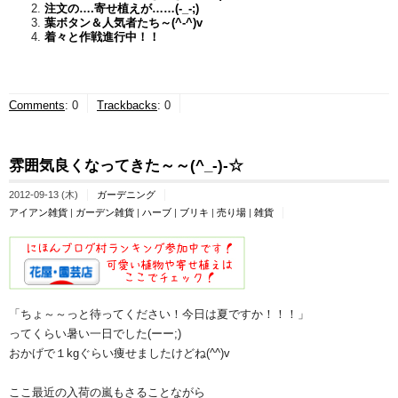
注文の….寄せ植えが……(-_-;)
葉ボタン＆人気者たち～(^-^)v
着々と作戦進行中！！
Comments
:
0
Trackbacks
:
0
雰囲気良くなってきた～～(^_-)-☆
2012-09-13 (木)
ガーデニング
アイアン雑貨
|
ガーデン雑貨
|
ハーブ
|
ブリキ
|
売り場
|
雑貨
「ちょ～～っと待ってください！今日は夏ですか！！！」
ってくらい暑い一日でした(ーー;)
おかげで１kgぐらい痩せましたけどね(^^)v
ここ最近の入荷の嵐もさることながら