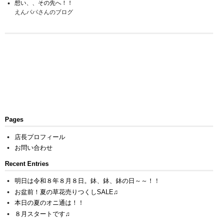
想い、、その先へ！！
えんパパさんのブログ
Pages
店長プロフィール
お問い合わせ
Recent Entries
明日は令和８年８月８日。鉢、鉢、鉢の日～～！！
お盆前！夏の草花売りつくしSALE♫
本日の夏のオニ通は！！
８月スタートです♫