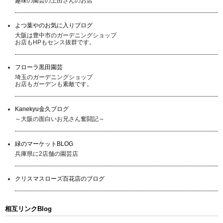
趣味の園芸の上田さんのお店
よつ葉やのお気に入りブログ
大阪は豊中市のガーデニングショップ
お店もHPもセンス抜群です。
フローラ黒田園芸
埼玉のガーデニングショップ
お店もガーデンも素敵です。
Kanekyu金久ブログ
～大阪の面白いお兄さん奮闘記～
緑のマーケットBLOG
兵庫県に2店舗の園芸店
クリスマスローズ百花店のブログ
相互リンクBlog