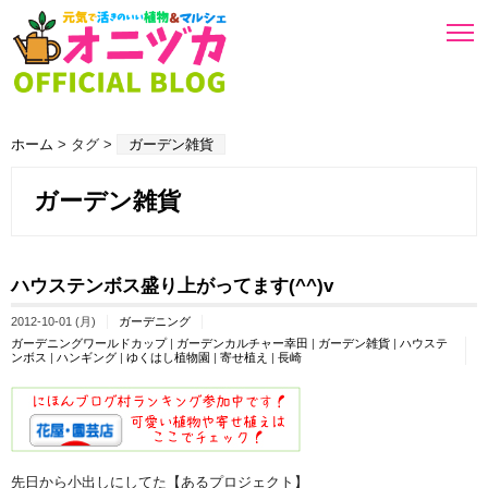
ホーム
> タグ >
ガーデン雑貨
ガーデン雑貨
ハウステンボス盛り上がってます(^^)v
2012-10-01 (月)
ガーデニング
ガーデニングワールドカップ
|
ガーデンカルチャー幸田
|
ガーデン雑貨
|
ハウステ
ンボス
|
ハンギング
|
ゆくはし植物園
|
寄せ植え
|
長崎
先日から小出しにしてた【あるプロジェクト】