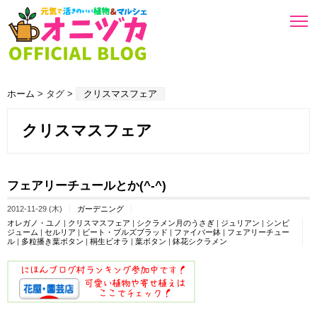
ホーム
> タグ >
クリスマスフェア
クリスマスフェア
フェアリーチュールとか(^-^)
2012-11-29 (木)
ガーデニング
オレガノ・ユノ
|
クリスマスフェア
|
シクラメン月のうさぎ
|
ジュリアン
|
シンビ
ジューム
|
セルリア
|
ビート・ブルズブラッド
|
ファイバー鉢
|
フェアリーチュー
ル
|
多粒播き葉ボタン
|
桐生ビオラ
|
葉ボタン
|
鉢花シクラメン