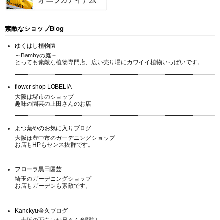
素敵なショップBlog
ゆくはし植物園
～Bambyの庭～
とっても素敵な植物専門店、広い売り場にカワイイ植物いっぱいです。
flower shop LOBELIA
大阪は堺市のショップ
趣味の園芸の上田さんのお店
よつ葉やのお気に入りブログ
大阪は豊中市のガーデニングショップ
お店もHPもセンス抜群です。
フローラ黒田園芸
埼玉のガーデニングショップ
お店もガーデンも素敵です。
Kanekyu金久ブログ
～大阪の面白いお兄さん奮闘記～