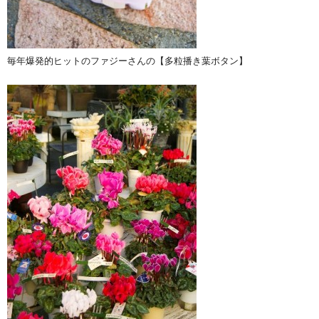
毎年爆発的ヒットのファジーさんの【多粒播き葉ボタン】