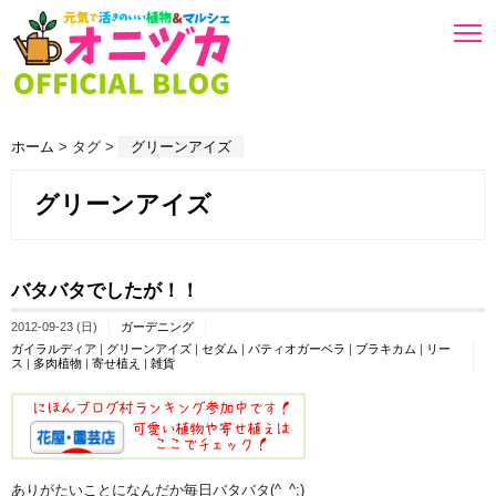
ホーム
> タグ >
グリーンアイズ
グリーンアイズ
バタバタでしたが！！
2012-09-23 (日)
ガーデニング
ガイラルディア
|
グリーンアイズ
|
セダム
|
パティオガーベラ
|
ブラキカム
|
リー
ス
|
多肉植物
|
寄せ植え
|
雑貨
ありがたいことになんだか毎日バタバタ(^_^;)