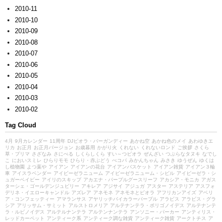
2010-11
2010-10
2010-09
2010-08
2010-07
2010-06
2010-05
2010-04
2010-03
2010-02
Tag Cloud
4月
9月カレンダー
11周年
DJビオラ・バーガンディー
あかね空
あかね色のメイ
あわゆきエ
リカ
お正月
お正月バージョン
お歳暮用
かがり火
くれない
くれないロンド
ご挨拶
さくら
草・プリマ
さざなみ
さにべる
しくらしくら
すい～つビオラ
ぜんざい
つぶらなタヌキ
なでし
こ
においスミレ
ひらりモモ
ひらり・赤ぶどう
べコパ
みかんちゃん
みさき
ゆうぜん
ゆくは
し植物園
よつ葉や
アイアン
アイアンの花台
アイアンバスケット
アイアン雑貨
アイアン３輪
車
アイスラベンダー
アイビーゼラニューム
アイビーゼラニューム・シビル
アイビーゼラ・シ
ュガーベイビー
アイリのスキップ
アカエナ・パープルグースリーフ
アカシア・モニカ
アガス
ターシェ・ゴールデンジュビリー
アキレア
アジサイ
アジュガ
アスター
アステリア
アスフォ
デリネ・イエローキャンドル
アズレア
アネモネ
アネモネとビオラ
アフリカンアイズ
アベリ
ア・コンフェッティー
アマランサス
アヤリッチバイカラーパープル
アラビス
アラビス・グラ
シア
アリッサム・サミット
アルストロメリア
アルテナンテラ・ポリゴノイデス
アルテナンテ
ラ・ルビノイデス
アルテルナンテラ
アルテンナンテラ
アンソニー・パーカー
アンティリス・
レッドカーペット
アンティーク系
アンティーク調な雑貨
アンティーク雑貨
アークトチス
ア