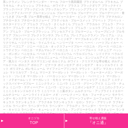
系シクラメン
フレンチラベンダー・マール
フローラ黒田園芸
ブライダルベル
ブラキカム
ブ
ラキカム・チェリッシュ
ブラキカム・ホワイティ
ブラスコ
ブラックダリア
ブラックナイト
ブラックバード
ブラックビンカ
ブラックルシアン
ブラッシングブライド
ブリキ
ブリリアン
トピンクアイスバーグ
ブルーエンジェル
ブルーコーラル
ブルーデージー
ブルーデージー・青
いうさぎ
ブルー系
ブルー系寄せ植え
ブードゥースター・ピンク
プチティアラ
プチマカロン
プチロータス
プチロータスジョーイ
プラティセカ・ブルーコメット
プリペット
プリペット・
カスタードリップ
プリムラ
プリムラ・さくらさくら
プリムラ・アラカルト
プリムラ・アート
カラー
プリムラ・オーリキュラ
プリムラ・カルテット
プリムラ・ショコラ
プリムラ・ジュリ
アン
プリムラ・ブルースプラッシュ
プリンセスアイコ
プルマージュ・ウェーブピンク
プルモ
ナリア
プルンパーゴ
プレクトランサス
プレミアム
プレミアムシクラメン
プレミアム・ジュ
リアン
プロフュージョン
ヘミグラフィス
ヘミジギア・マーブルキャンディ
ヘリオフィラ
ヘ
リクリサム
ヘリクリサム・ライムライム
ヘンリーヅタ
ヘーベ
ヘーベ・ハートブレイカー
ベ
ゴニア
ベゴニア・ジニー
ベロニカ・オックスフォードブルー
ベロニカ・グレース
ベロニカ・
トウテイラン
ベロニカ・マダムマルシア
ベロニカ・ミッフィープルート
ペチュニア
ペッシ
ュ・ボンボン
ペニセタム
ペペロミア
ペラルゴニウム
ペラルゴニウム・シドイデス
ペラルゴ
ニウム・ラベンダーラス
ペラルゴニューム
ペラルゴニューム・エンジェルアイズ
ペルシカリ
ア・斑入り
ペンタス
ホスマリエンゼ
ホルミナム
ホワイト・クリスマスな寄せ植え
ボルデュ
ールドール
ボロニア
ボロニア・ピナータ
ポインセチア
ポインセチア・キャンドルライト
ポ
ット
ポリゴナム
ポレモニューム
マイファニープリンセス
マウント・エデン
マスカットのジ
ュレ
マトリカリア・ライム
マリーヌ
マーガレット
マーガレット・ウォーターメロン
マーガ
レット・ソレミオ
マーガレット・パーカッション
マーガレット・ペパーミント
マーガレッ
ト・メテオールレッド
マーガレット・モモコ
マーキュリー
マーシャリア
ミカニア
ミスティ
ックスパイヤーズブルー
ミニシクラメン
ミニバラ
ミニバラ・グリーンアイス
ミニバラ・チュ
チュ
ミニバラ・テディーベアー
ミニバラ・ピジョン
ミニポインセチア
ミニミニのシクラメン
ミニミニキャンドルケイトウ
ミニリース
ミニ葉ボタン
ムルチコーレ・アップライトイエロー
ムルチコーレ・ムーンライトイエロー
メギ・ハーレクィーン
モカ・フォーチューン
モナラベ
ンダー
モンステラ
ヤブコウジ
ユーパトリューム・グリーンフェザー
ユーフォルビア
ラナン
キュラス
ラナンキュラス・アラクネJr
ラナンキュラス・セロン
ラナン・アヤリッチ
ラブキャ
ンドル
ラベンダー
ラベンダーラス
ラベンダー・アラルディ
ラベンダー・ウーリー
ラベンダ
ー・キャリコ
ラベンダー・キューレッド
ラミウム・アングリーナウェイ
ララチェリー
ランタ
ナ
リクニス
リグラリア
リシマキアボージョレー
リシマキア・ゴールデンアレキサンダー
リ
シマキア・ボジョレー
リシマキア・リッシーバリエガータ
リス
リッピア
リナリア
リナリ
オニヅカ
寄せ植え通販
ア・グッピー
リューカ
リューカデンドロン
リューカデンドロン・ケーティーズブラッシュ
リ
TOP
『オニ通』
ューカデンドロン・セニョリータ
リューカデンドロン・ハーベスト
リンデルニア
リース
リー