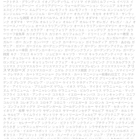
ークトチス・グランディス
イオノプシディウム
イソトマ
イチゴのミルフィーユ
イベリス
イ
ングリッシュデージー
インテリアグリーン
ウォールデコレーション
ウンシニア
エキナセア
エスピノグリーン
エムグリーン
エレモフィラ
エレモフィラ・トビーベル
エンジェルリング
エンジェルレース
エンジェル・ローズピコティー
オカメヅタ・キセキ
オキザリス・サンラッ
ク
オシャレな雑貨
オステオスペルマム
オステオ・キララ
オダマキ・ビジューアンティークピ
ンク
オダマキ・マーブル
オルトシフォン
オルレイア
オルレイヤ
オレガノ
オレガノ・ユノ
オ
ージースノーブッシュ
オーストラリアンプランツ
オーストラリアンローズマリー
オータムカ
ラー
オーリキュラ
カラテア・オービフォリア
カランコエ・シャンデリア
カラーリーフ
カラ
ーリーフ金魚草
カリオプテリス
カリオペ
カリフォルニア・ドリーミング
カルチャー教室
カ
ルーナ
カルーナ・オータムパレット
カロケファリス・シルバーブッシュ
カンガルーポー
カン
ガルー・ポー
カンナ
カンパーナ・ピンク
カーネーション
ガイラルディア
ガウラ・あかね
ガ
ザニア・ガズー
ガーゴイル
ガーデニングワールドカップ
ガーデン
ガーデンアイテム
ガーデ
ンカルチャー幸田
ガーデンカーネーション
ガーデンシクラメン
ガーデンデンファレ
ガーデン
雑貨
キク・フエゴ
キャツラ・ジュピター
キャツラ・マーズ
キャラメルアンティーク
キャン
ディ・チョコレート
キャンドルケイトウ
キンギョソウ・スカンピードラゴン
キンセンカ・ブ
ロンズビューティー
ギョリュウバイ
クフェア・キューフェリックピンク
クリスタルグラス
ク
クリ
リスマス
クリスマスカラー
クリスマスフェア
クリスマスプレゼント
クリスマスリース
スマスローズ
クリスマスローズ・ニゲル
クリスマス雑貨
クリソセファラム・スマイリープ
ー
クレマチス・カートマニージョー
クレマチス・カートマニージョー枝垂れ仕立て
クレマチ
ス・ペトレイ
クローバー
グリーン
グリーンアイス
グリーンアイズ
グリーンギャラリーガー
デンズ
グレコマ
グレビレア・ジュビリー
ケイトウ
ケネディアイリッシュプリムローズ
ケネ
ディ・アイリッシュ・プリムローズ
ゲウム・イオス
ゲウム・マイタイ
ゲラニューム・インカ
ヌム
ゲラニューム・ターニャレンダル
ゲラニューム・ビルウォーリス
ゲラニューム・マック
スフライ
コスモス・アンティーク
コスモス・イエローキャンパス
コットンキャンディ
コニフ
ァー
コピア
コプロスマ
コプロスマ・イブニンググロー
コプロスマ・レインボーサプライズ
コルジリネ
コレオプシス
コロキア
コロニラ・バリエガータ
コンロンカ
コーヒーオベーショ
ン
ゴンフォスティグマ
ゴールデンガール
ゴールデンクラッカー
サイネリア・セネッティ
サ
イネリア・桂華
サクラソウ
サザンクロス
サマーポインセチア
サルビア
サルビア・ホルミナ
ム
サルビア・ライムライト
サントリナ
サントリーユーフォルビア
サンブリテニア
サンユウ
カ
ザンセツ
シェリー
シェルフ
シクラメン
シクラメンリーフビオラ
シクラメン・オリガミ
シ
クラメン・セレナーディア
シクラメン・ビクトリア
シクラメン・プチティアラ
シクラメン月
のうさぎ
シッサスシュガーバイン
ショコラ
ショコラポット
シラサギカヤツリ
シルバーレー
ス
シングル・イエロースポット
シングル・ブラック
シンビジューム
シンフォリカルポス
ジ
ギタリス・アプリコット
ジギタリス・スノーティンプル
ジニア
ジニア・プチランド
ジプソフ
ィラ
ジュズサンゴ
ジュリアン
ジュリアンプリンアラモード
ジュリアン・しあわせリング
ジ