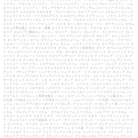
ュリアン・アカツキ
ジュリアン・アンジュ
ジュリアン・シャンパンブルー
ジュリアン・シル
キーイエロー
ジュリアン・プリンアラモード
スイートアリッサム
スイートハーブメキシカン
スカエボラ
スカビオサ
スカビオサ・ブルーバルーン
スキミア
スティパ
ステルニー
ストック
ストレプトカーパス・クリスタルアイス
ストロビランサス
スプラッシュ・メドゥ
スプリング
ダンス
スーパーアリッサム
スーパーアリッサム・フロスティナイト
スーパーアリッサム・フ
ロスティーナイト
スーパーチュニア・ビスタ
セイシボク
セシル・ドゥ・ボーランジェ
セダム
セダムの寄せ植え
セネシオ・貴鳳
セミアトラータ
セリンセ・マヨール
セリ・フラミンゴ
セ
ルリア
セルリアと横浜セレクション
セルリア・カルメン
セレニティ・ピンクマジック
セレニ
ティ・ラベンダーフロスト
セレニティ・ローズマジック
セロシア
セロシア・キャンドルケー
キ
センセーション
セール
ゼラニューム
ゼラニューム・カンカン
ゼラニューム・ファースト
イエロー
ソフトピンク
ソラリナ
タイム
タイム・ハイランドクリーム
ダイアモンドフィズ
ダ
イアンサス・ブラック
ダブルオステオ
ダブル・ホワイト剣弁咲き
ダリア
ダールベルグデージ
ー
チェッカーベリー
チェリーセージ
チモ・ローゼス
チャイニーズハット
チューリップ
チョ
コベリー
チョコレートコスモス
チロリアンデージー
テラコッタ
ディアスシア・ジェンタ
デ
ィアンディカ
ディオレサンス
ディージェイビオラ
デュランタ
デルフィニューム
デンファレ
トゥイニー
トウテイラン
トキアカネ
トリアシスミレ
トルコ・シェリー
トレニア
ドドナエア
ドドナエア・ポップブッシュ
ナチュラルテイスト
ナツザクラ
ナデシコ・ピーチプリンセス
ナ
デシコ・ブラックアダー
ニューサイラン
ニンフ
ネシア・ファンタジーピンク
ネメシア
ネメ
シアニモ
ネメシアメロウ
ネメシアメーテル
ネメシアメーテル・エレーヌ
ネメシアメーテル・
サーモンピンク
ネメシア・ニモ
ネメシア・ネシア
ネメシア・プリティドール
ネメシア・プリ
ティドール・パープル
ネメシア・メロウ
ネメシア・メーテル
ハウステンボス
ハゲイトウ
ハ
ゴロモジャスミン
ハロラギス
ハロラゲス・メルトンブロンズ
ハンギング
ハンギングガザニア
ハンギングバスケット
ハーデンベルギア
ハートブレイカー
ハーブ
ハーブゼラニューム
バイ
オゴールド
バイオレット系寄せ植え
バコパ
バスケットアレンジ
バラのような葉ボタン
バラ
の大苗
バラ咲きジュリアン
バラ咲きジュリアン・シルバーブルー
バラ大苗
バルコニーゼラニ
ューム
バレンシアアイボリーポーチ
バーガンディアイスバーグ
バーガンディー系
バージニア
ストック
バードバス
パティオガーベラ
パンジー
パンジーゼラ
パープルクランベリー
ヒスパ
ニカム・プルプレア
ヒペリカム・ゴールドフォーム
ヒペリカム・シルバーナ
ヒペリカム・ト
リカラー
ヒューケラ
ビオラ
ビオラ マンゴーアンティーク
ビオラ・サンフラッシュ
ビオ
ラ・チョコベリー
ビオラ花絵本
ビジュー・サファイヤ
ビデンス・イエローパレット
ビバーナ
ム
ビバーナム・ティヌス
ビンカ
ビート・ブルズブラッド
ピメレア
ピレア
ピンクアンティー
ク
ピンクイントゥーション
ピーチフロマージュ
ピーチ姫
ファイバー鉢
ファイヤーワークス
ファリナセア
フィットニア
フェア
フェアリーチュール
フェアリーピンク
フチンシア・アイ
スキューブ
フライングエッグ
フランクハードレイ
フリズルシズル
フリリアージュ
フリンジ