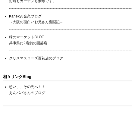
お店もガーデンも素敵です。
Kanekyu金久ブログ
～大阪の面白いお兄さん奮闘記～
緑のマーケットBLOG
兵庫県に2店舗の園芸店
クリスマスローズ百花店のブログ
相互リンクBlog
想い、、その先へ！！
えんパパさんのブログ