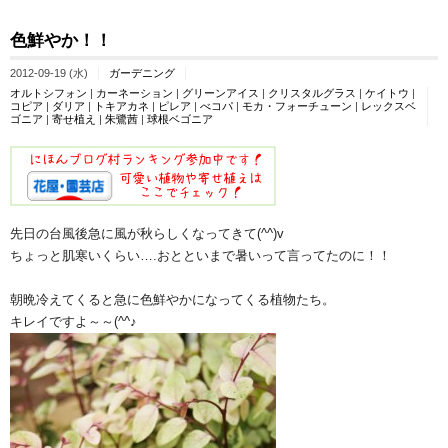
色鮮やか！！
2012-09-19 (水)
ガーデニング
オルトシフォン
|
カーネーション
|
グリーンアイス
|
クリスタルグラス
|
ケイトウ
|
コピア
|
ダリア
|
トキアカネ
|
ピレア
|
べコパ
|
モカ・フォーチューン
|
レックスベ
ゴニア
|
寄せ植え
|
朱鷺茜
|
球根ベゴニア
先日の台風後急に風が秋らしくなってきて(^^)v
ちょっと肌寒いくらい….おとといまで暑いって言ってたのに！！
朝晩冷えてくると急に色鮮やかになってくる植物たち。
キレイですよ～～(^^♪