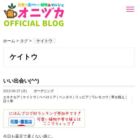
ホーム
> タグ >
ケイトウ
ケイトウ
いい出会い(^^)
2013-06-27 (木)
ガーデニング
エキナセア
|
ケイトウ
|
ペペロミア
|
ペンタス
|
リッピア
|
ワレモコウ
|
寄せ植え
|
日々草
今日も曇天で暑くない感じ。