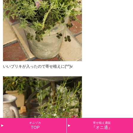
いいブリキが入ったので寄せ植えに(^^)v
オニヅカ
寄せ植え通販
TOP
『オニ通』