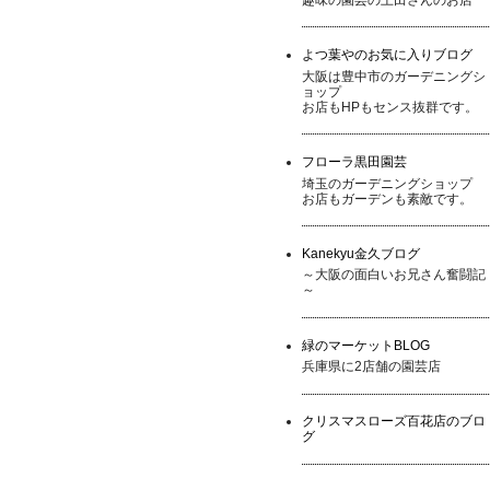
よつ葉やのお気に入りブログ
大阪は豊中市のガーデニングシ
ョップ
お店もHPもセンス抜群です。
フローラ黒田園芸
埼玉のガーデニングショップ
お店もガーデンも素敵です。
Kanekyu金久ブログ
～大阪の面白いお兄さん奮闘記
～
緑のマーケットBLOG
兵庫県に2店舗の園芸店
クリスマスローズ百花店のブロ
グ