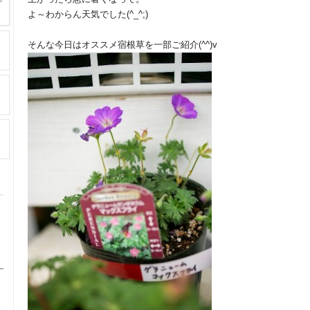
よ～わからん天気でした(^_^;)
そんな今日はオススメ宿根草を一部ご紹介(^^)v