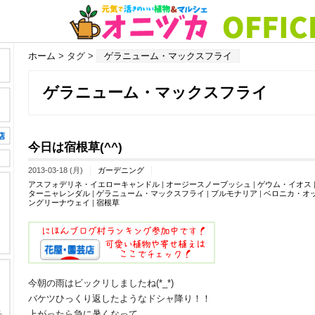
ホーム
> タグ >
ゲラニューム・マックスフライ
ゲラニューム・マックスフライ
今日は宿根草(^^)
2013-03-18 (月)
ガーデニング
アスフォデリネ・イエローキャンドル
|
オージースノーブッシュ
|
ゲウム・イオス
ターニャレンダル
|
ゲラニューム・マックスフライ
|
プルモナリア
|
ベロニカ・オ
ングリーナウェイ
|
宿根草
今朝の雨はビックリしましたね(*_*)
バケツひっくり返したようなドシャ降り！！
上がったら急に暑くなって。