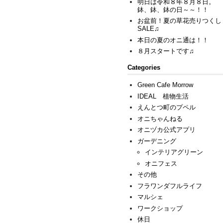
明日は令和８年８月８日。
鉢、鉢、鉢の日～～！！
お盆前！夏の草花売りつくし
SALE♫
本日の夏のオニ通は！！
８月スタートです♫
Categories
Green Cafe Morrow
IDEAL 植物生活
えんとつ町のプペル
オニちゃんねる
オニヅカ公式アプリ
ガーデニング
インテリアグリーン
オニフェス
その他
フラワンダフルライフ
マルシェ
ワークショップ
休日