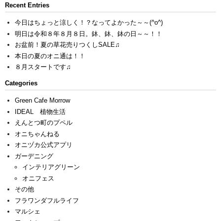
Recent Entries
今日はちょっと涼しく！？なってよかった～～(^o^)
明日は令和８年８月８日。鉢、鉢、鉢の日～～！！
お盆前！夏の草花売りつくしSALE♫
本日の夏のオニ通は！！
８月スタートです♫
Categories
Green Cafe Morrow
IDEAL 植物生活
えんとつ町のプペル
オニちゃんねる
オニヅカ公式アプリ
ガーデニング
インテリアグリーン
オニフェス
その他
フラワンダフルライフ
マルシェ