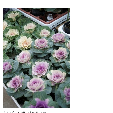
まるで冬のバラですね(^_-)-☆