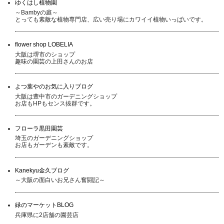
ゆくはし植物園
～Bambyの庭～
とっても素敵な植物専門店、広い売り場にカワイイ植物いっぱいです。
flower shop LOBELIA
大阪は堺市のショップ
趣味の園芸の上田さんのお店
よつ葉やのお気に入りブログ
大阪は豊中市のガーデニングショップ
お店もHPもセンス抜群です。
フローラ黒田園芸
埼玉のガーデニングショップ
お店もガーデンも素敵です。
Kanekyu金久ブログ
～大阪の面白いお兄さん奮闘記～
緑のマーケットBLOG
兵庫県に2店舗の園芸店