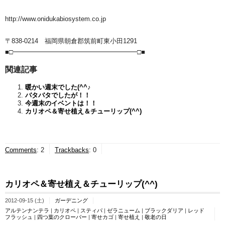
http://www.onidukabiosystem.co.jp
〒838-0214 福岡県朝倉郡筑前町東小田1291
■□━━━━━━━━━━━━━━━━━━━□■
関連記事
暖かい週末でした(^^♪
バタバタでしたが！！
今週末のイベントは！！
カリオペ＆寄せ植え＆チューリップ(^^)
Comments
:
2
Trackbacks
:
0
カリオペ＆寄せ植え＆チューリップ(^^)
2012-09-15 (土)
ガーデニング
アルテンナンテラ
|
カリオペ
|
スティパ
|
ゼラニューム
|
ブラックダリア
|
レッド
フラッシュ
|
四つ葉のクローバー
|
寄せカゴ
|
寄せ植え
|
敬老の日