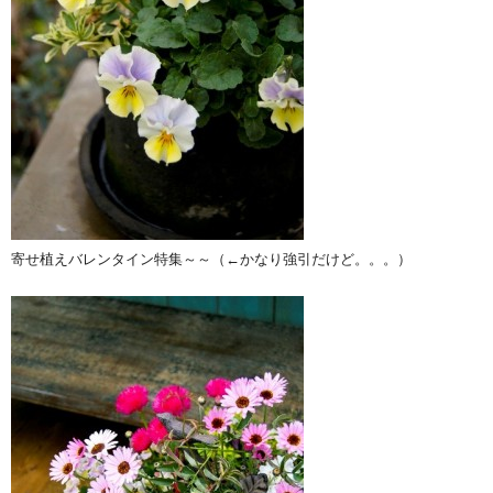
寄せ植えバレンタイン特集～～（←かなり強引だけど。。。）