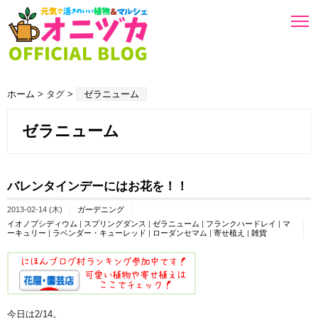
ホーム
> タグ >
ゼラニューム
ゼラニューム
バレンタインデーにはお花を！！
2013-02-14 (木)
ガーデニング
イオノプシディウム
|
スプリングダンス
|
ゼラニューム
|
フランクハードレイ
|
マ
ーキュリー
|
ラベンダー・キューレッド
|
ローダンセマム
|
寄せ植え
|
雑貨
今日は2/14。