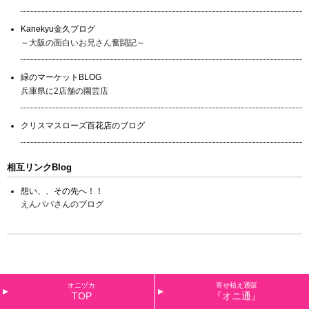
Kanekyu金久ブログ
～大阪の面白いお兄さん奮闘記～
緑のマーケットBLOG
兵庫県に2店舗の園芸店
クリスマスローズ百花店のブログ
相互リンクBlog
想い、、その先へ！！
えんパパさんのブログ
オニヅカ
寄せ植え通販
TOP
『オニ通』