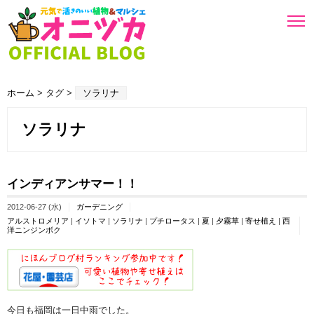
ホーム
> タグ >
ソラリナ
ソラリナ
インディアンサマー！！
2012-06-27 (水)
ガーデニング
アルストロメリア
|
イソトマ
|
ソラリナ
|
プチロータス
|
夏
|
夕霧草
|
寄せ植え
|
西
洋ニンジンボク
今日も福岡は一日中雨でした。