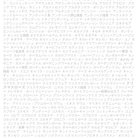
ア・コンフェッティー
アマランサス
アヤリッチバイカラーパープル
アラビス
アラビス・グラ
シア
アリッサム・サミット
アルストロメリア
アルテナンテラ・ポリゴノイデス
アルテナンテ
ラ・ルビノイデス
アルテルナンテラ
アルテンナンテラ
アンソニー・パーカー
アンティリス・
レッドカーペット
アンティーク系
アンティーク調な雑貨
アンティーク雑貨
アークトチス
ア
ークトチス・グランディス
イオノプシディウム
イソトマ
イチゴのミルフィーユ
イベリス
イ
ングリッシュデージー
インテリアグリーン
ウォールデコレーション
ウンシニア
エキナセア
エスピノグリーン
エムグリーン
エレモフィラ
エレモフィラ・トビーベル
エンジェルリング
エンジェルレース
エンジェル・ローズピコティー
オカメヅタ・キセキ
オキザリス・サンラッ
ク
オシャレな雑貨
オステオスペルマム
オステオ・キララ
オダマキ・ビジューアンティークピ
ンク
オダマキ・マーブル
オルトシフォン
オルレイア
オルレイヤ
オレガノ
オレガノ・ユノ
オ
ージースノーブッシュ
オーストラリアンプランツ
オーストラリアンローズマリー
オータムカ
ラー
オーリキュラ
カラテア・オービフォリア
カランコエ・シャンデリア
カラーリーフ
カラ
ーリーフ金魚草
カリオプテリス
カリオペ
カリフォルニア・ドリーミング
カルチャー教室
カ
ルーナ
カルーナ・オータムパレット
カロケファリス・シルバーブッシュ
カンガルーポー
カン
ガルー・ポー
カンナ
カンパーナ・ピンク
カーネーション
ガイラルディア
ガウラ・あかね
ガ
ザニア・ガズー
ガーゴイル
ガーデニングワールドカップ
ガーデン
ガーデンアイテム
ガーデ
ンカルチャー幸田
ガーデンカーネーション
ガーデンシクラメン
ガーデンデンファレ
ガーデン
雑貨
キク・フエゴ
キャツラ・ジュピター
キャツラ・マーズ
キャラメルアンティーク
キャン
ディ・チョコレート
キャンドルケイトウ
キンギョソウ・スカンピードラゴン
キンセンカ・ブ
ロンズビューティー
ギョリュウバイ
クフェア・キューフェリックピンク
クリスタルグラス
ク
クリ
リスマス
クリスマスカラー
クリスマスフェア
クリスマスプレゼント
クリスマスリース
スマスローズ
クリスマスローズ・ニゲル
クリスマス雑貨
クリソセファラム・スマイリープ
ー
クレマチス・カートマニージョー
クレマチス・カートマニージョー枝垂れ仕立て
クレマチ
ス・ペトレイ
クローバー
グリーン
グリーンアイス
グリーンアイズ
グリーンギャラリーガー
デンズ
グレコマ
グレビレア・ジュビリー
ケイトウ
ケネディアイリッシュプリムローズ
ケネ
ディ・アイリッシュ・プリムローズ
ゲウム・イオス
ゲウム・マイタイ
ゲラニューム・インカ
ヌム
ゲラニューム・ターニャレンダル
ゲラニューム・ビルウォーリス
ゲラニューム・マック
スフライ
コスモス・アンティーク
コスモス・イエローキャンパス
コットンキャンディ
コニフ
ァー
コピア
コプロスマ
コプロスマ・イブニンググロー
コプロスマ・レインボーサプライズ
コルジリネ
コレオプシス
コロキア
コロニラ・バリエガータ
コンロンカ
コーヒーオベーショ
ン
ゴンフォスティグマ
ゴールデンガール
ゴールデンクラッカー
サイネリア・セネッティ
サ
イネリア・桂華
サクラソウ
サザンクロス
サマーポインセチア
サルビア
サルビア・ホルミナ
ム
サルビア・ライムライト
サントリナ
サントリーユーフォルビア
サンブリテニア
サンユウ
カ
ザンセツ
シェリー
シェルフ
シクラメン
シクラメンリーフビオラ
シクラメン・オリガミ
シ