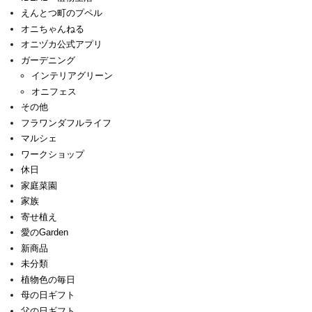
えんとつ町のプペル
オニちゃんねる
オニヅカ公式アプリ
ガーデニング
インテリアグリーン
オニフェス
その他
フラワンダフルライフ
マルシェ
ワークショップ
休日
家庭菜園
家族
寄せ植え
愛のGarden
新商品
未分類
植物色の毎日
母の日ギフト
父の日ギフト