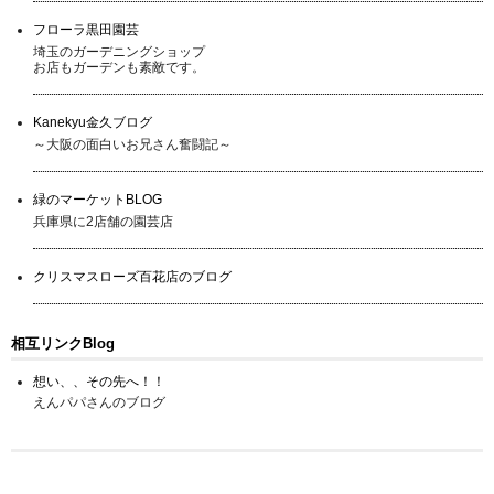
フローラ黒田園芸
埼玉のガーデニングショップ
お店もガーデンも素敵です。
Kanekyu金久ブログ
～大阪の面白いお兄さん奮闘記～
緑のマーケットBLOG
兵庫県に2店舗の園芸店
クリスマスローズ百花店のブログ
相互リンクBlog
想い、、その先へ！！
えんパパさんのブログ