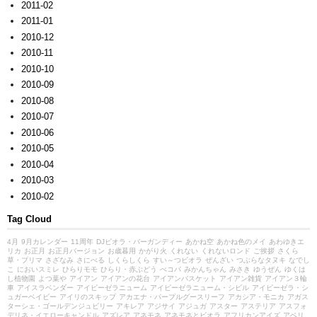
2011-02
2011-01
2010-12
2010-11
2010-10
2010-09
2010-08
2010-07
2010-06
2010-05
2010-04
2010-03
2010-02
Tag Cloud
4月
9月カレンダー
11周年
DJビオラ・バーガンディー
あかね空
あかね色のメイ
あわゆきエ
リカ
お正月
お正月バージョン
お歳暮用
かがり火
くれない
くれないロンド
ご挨拶
さくら
草・プリマ
さざなみ
さにべる
しくらしくら
すい～つビオラ
ぜんざい
つぶらなタヌキ
なでし
こ
においスミレ
ひらりモモ
ひらり・赤ぶどう
べコパ
みかんちゃん
みさき
ゆうぜん
ゆくは
し植物園
よつ葉や
アイアン
アイアンの花台
アイアンバスケット
アイアン雑貨
アイアン３輪
車
アイスラベンダー
アイビーゼラニューム
アイビーゼラニューム・シビル
アイビーゼラ・シ
ュガーベイビー
アイリのスキップ
アカエナ・パープルグースリーフ
アカシア・モニカ
アガス
ターシェ・ゴールデンジュビリー
アキレア
アジサイ
アジュガ
アスター
アステリア
アスフォ
デリネ・イエローキャンドル
アズレア
アネモネ
アネモネとビオラ
アフリカンアイズ
アベリ