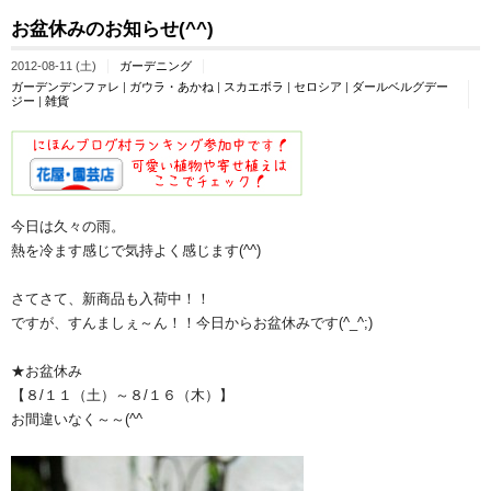
お盆休みのお知らせ(^^)
2012-08-11 (土)
ガーデニング
ガーデンデンファレ
|
ガウラ・あかね
|
スカエボラ
|
セロシア
|
ダールベルグデー
ジー
|
雑貨
今日は久々の雨。
熱を冷ます感じで気持よく感じます(^^)
さてさて、新商品も入荷中！！
ですが、すんましぇ～ん！！今日からお盆休みです(^_^;)
★お盆休み
【８/１１（土）～８/１６（木）】
お間違いなく～～(^^ゞ