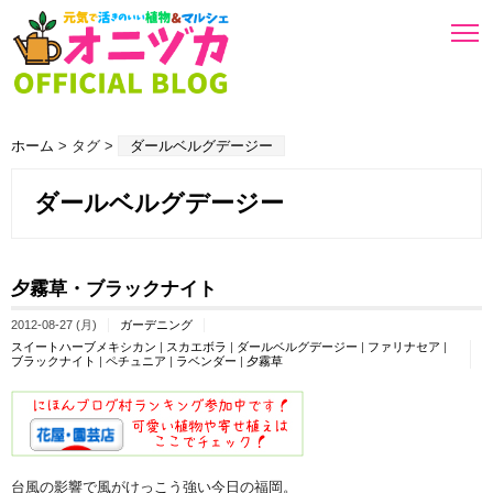
ホーム
> タグ >
ダールベルグデージー
ダールベルグデージー
夕霧草・ブラックナイト
2012-08-27 (月)
ガーデニング
スイートハーブメキシカン
|
スカエボラ
|
ダールベルグデージー
|
ファリナセア
|
ブラックナイト
|
ペチュニア
|
ラベンダー
|
夕霧草
台風の影響で風がけっこう強い今日の福岡。