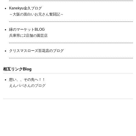
Kanekyu金久ブログ
～大阪の面白いお兄さん奮闘記～
緑のマーケットBLOG
兵庫県に2店舗の園芸店
クリスマスローズ百花店のブログ
相互リンクBlog
想い、、その先へ！！
えんパパさんのブログ