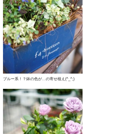
ブルー系！？鉢の色が…の寄せ植え(^_^;)