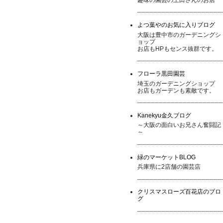
よつ葉やのお気に入りブログ
大阪は豊中市のガーデニングシ
ョップ
お店もHPもセンス抜群です。
フローラ黒田園芸
埼玉のガーデニングショップ
お店もガーデンも素敵です。
Kanekyu金久ブログ
～大阪の面白いお兄さん奮闘記
～
緑のマーケットBLOG
兵庫県に2店舗の園芸店
クリスマスローズ百花店のブロ
グ