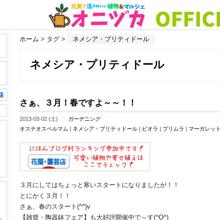
ホーム
> タグ >
ネメシア・プリティドール
ネメシア・プリティドール
さぁ、３月！春ですよ～～！！
2013-03-02 (土)
ガーデニング
オステオスペルマム
|
ネメシア・プリティドール
|
ビオラ
|
プリムラ
|
マーガレッ
３月にしてはちょっと寒いスタートになりましたが！！
とにかく３月！！
さぁ、春のスタート(^^)v
【雑貨・陶器鉢フェア】も大好評開催中で～す(^O^)