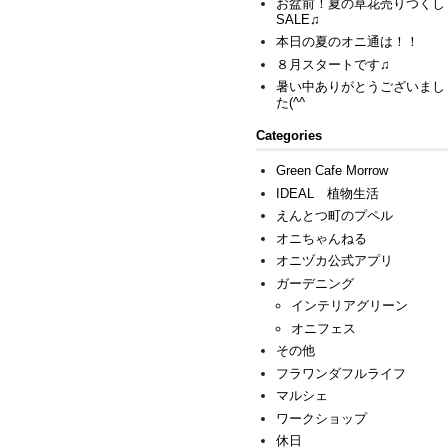
お盆前！夏の草花売りつくし
SALE♫
本日の夏のオニ通は！！
８月スタートです♫
暑い中ありがとうございまし
た(^^ゞ
Categories
Green Cafe Morrow
IDEAL 植物生活
えんとつ町のプペル
オニちゃんねる
オニヅカ公式アプリ
ガーデニング
インテリアグリーン
オニフェス
その他
フラワンダフルライフ
マルシェ
ワークショップ
休日