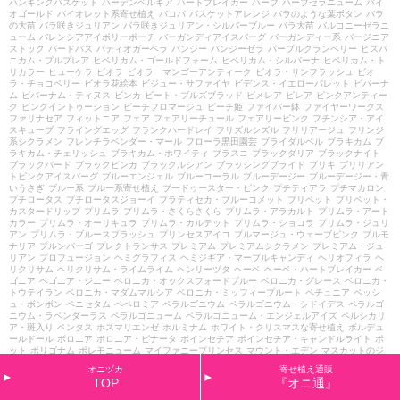
ハンギングバスケット
ハーデンベルギア
ハートブレイカー
ハーブ
ハーブゼラニューム
バイ
オゴールド
バイオレット系寄せ植え
バコパ
バスケットアレンジ
バラのような葉ボタン
バラ
の大苗
バラ咲きジュリアン
バラ咲きジュリアン・シルバーブルー
バラ大苗
バルコニーゼラニ
ューム
バレンシアアイボリーポーチ
バーガンディアイスバーグ
バーガンディー系
バージニア
ストック
バードバス
パティオガーベラ
パンジー
パンジーゼラ
パープルクランベリー
ヒスパ
ニカム・プルプレア
ヒペリカム・ゴールドフォーム
ヒペリカム・シルバーナ
ヒペリカム・ト
リカラー
ヒューケラ
ビオラ
ビオラ マンゴーアンティーク
ビオラ・サンフラッシュ
ビオ
ラ・チョコベリー
ビオラ花絵本
ビジュー・サファイヤ
ビデンス・イエローパレット
ビバーナ
ム
ビバーナム・ティヌス
ビンカ
ビート・ブルズブラッド
ピメレア
ピレア
ピンクアンティー
ク
ピンクイントゥーション
ピーチフロマージュ
ピーチ姫
ファイバー鉢
ファイヤーワークス
ファリナセア
フィットニア
フェア
フェアリーチュール
フェアリーピンク
フチンシア・アイ
スキューブ
フライングエッグ
フランクハードレイ
フリズルシズル
フリリアージュ
フリンジ
系シクラメン
フレンチラベンダー・マール
フローラ黒田園芸
ブライダルベル
ブラキカム
ブ
ラキカム・チェリッシュ
ブラキカム・ホワイティ
ブラスコ
ブラックダリア
ブラックナイト
ブラックバード
ブラックビンカ
ブラックルシアン
ブラッシングブライド
ブリキ
ブリリアン
トピンクアイスバーグ
ブルーエンジェル
ブルーコーラル
ブルーデージー
ブルーデージー・青
いうさぎ
ブルー系
ブルー系寄せ植え
ブードゥースター・ピンク
プチティアラ
プチマカロン
プチロータス
プチロータスジョーイ
プラティセカ・ブルーコメット
プリペット
プリペット・
カスタードリップ
プリムラ
プリムラ・さくらさくら
プリムラ・アラカルト
プリムラ・アート
カラー
プリムラ・オーリキュラ
プリムラ・カルテット
プリムラ・ショコラ
プリムラ・ジュリ
アン
プリムラ・ブルースプラッシュ
プリンセスアイコ
プルマージュ・ウェーブピンク
プルモ
ナリア
プルンパーゴ
プレクトランサス
プレミアム
プレミアムシクラメン
プレミアム・ジュ
リアン
プロフュージョン
ヘミグラフィス
ヘミジギア・マーブルキャンディ
ヘリオフィラ
ヘ
リクリサム
ヘリクリサム・ライムライム
ヘンリーヅタ
ヘーベ
ヘーベ・ハートブレイカー
ベ
ゴニア
ベゴニア・ジニー
ベロニカ・オックスフォードブルー
ベロニカ・グレース
ベロニカ・
トウテイラン
ベロニカ・マダムマルシア
ベロニカ・ミッフィープルート
ペチュニア
ペッシ
ュ・ボンボン
ペニセタム
ペペロミア
ペラルゴニウム
ペラルゴニウム・シドイデス
ペラルゴ
ニウム・ラベンダーラス
ペラルゴニューム
ペラルゴニューム・エンジェルアイズ
ペルシカリ
ア・斑入り
ペンタス
ホスマリエンゼ
ホルミナム
ホワイト・クリスマスな寄せ植え
ボルデュ
ールドール
ボロニア
ボロニア・ピナータ
ポインセチア
ポインセチア・キャンドルライト
ポ
ット
ポリゴナム
ポレモニューム
マイファニープリンセス
マウント・エデン
マスカットのジ
ュレ
マトリカリア・ライム
マリーヌ
マーガレット
マーガレット・ウォーターメロン
マーガ
オニヅカ
寄せ植え通販
レット・ソレミオ
マーガレット・パーカッション
マーガレット・ペパーミント
マーガレッ
TOP
『オニ通』
ト・メテオールレッド
マーガレット・モモコ
マーキュリー
マーシャリア
ミカニア
ミスティ
ックスパイヤーズブルー
ミニシクラメン
ミニバラ
ミニバラ・グリーンアイス
ミニバラ・チュ