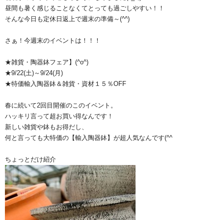
昼間も暑く感じることなくてとっても過ごしやすい！！
そんな今日も定休日返上で週末の準備～(^^)
さぁ！今週末のイベントは！！！
★雑貨・陶器鉢フェア】(^o^)
★9/22(土)～9/24(月)
★特価輸入陶器鉢＆雑貨・資材１５％OFF
春に続いて2回目開催のこのイベント。
ハッキリ言って超お買い得なんです！
新しい雑貨や鉢もお得だし、
何と言っても大特価の【輸入陶器鉢】が超人気なんです(^^ゞ
ちょっとだけ紹介