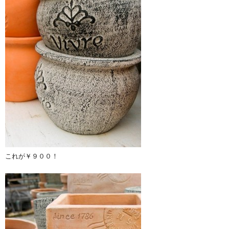
これが￥９００！