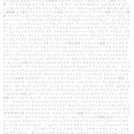
リカ
お正月
お正月バージョン
お歳暮用
かがり火
くれない
くれないロンド
ご挨拶
さくら
草・プリマ
さざなみ
さにべる
しくらしくら
すい～つビオラ
ぜんざい
つぶらなタヌキ
なでし
こ
においスミレ
ひらりモモ
ひらり・赤ぶどう
べコパ
みかんちゃん
みさき
ゆうぜん
ゆくは
し植物園
よつ葉や
アイアン
アイアンの花台
アイアンバスケット
アイアン雑貨
アイアン３輪
車
アイスラベンダー
アイビーゼラニューム
アイビーゼラニューム・シビル
アイビーゼラ・シ
ュガーベイビー
アイリのスキップ
アカエナ・パープルグースリーフ
アカシア・モニカ
アガス
ターシェ・ゴールデンジュビリー
アキレア
アジサイ
アジュガ
アスター
アステリア
アスフォ
デリネ・イエローキャンドル
アズレア
アネモネ
アネモネとビオラ
アフリカンアイズ
アベリ
ア・コンフェッティー
アマランサス
アヤリッチバイカラーパープル
アラビス
アラビス・グラ
シア
アリッサム・サミット
アルストロメリア
アルテナンテラ・ポリゴノイデス
アルテナンテ
ラ・ルビノイデス
アルテルナンテラ
アルテンナンテラ
アンソニー・パーカー
アンティリス・
レッドカーペット
アンティーク系
アンティーク調な雑貨
アンティーク雑貨
アークトチス
ア
ークトチス・グランディス
イオノプシディウム
イソトマ
イチゴのミルフィーユ
イベリス
イ
ングリッシュデージー
インテリアグリーン
ウォールデコレーション
ウンシニア
エキナセア
エスピノグリーン
エムグリーン
エレモフィラ
エレモフィラ・トビーベル
エンジェルリング
エンジェルレース
エンジェル・ローズピコティー
オカメヅタ・キセキ
オキザリス・サンラッ
ク
オシャレな雑貨
オステオスペルマム
オステオ・キララ
オダマキ・ビジューアンティークピ
ンク
オダマキ・マーブル
オルトシフォン
オルレイア
オルレイヤ
オレガノ
オレガノ・ユノ
オ
ージースノーブッシュ
オーストラリアンプランツ
オーストラリアンローズマリー
オータムカ
ラー
オーリキュラ
カラテア・オービフォリア
カランコエ・シャンデリア
カラーリーフ
カラ
ーリーフ金魚草
カリオプテリス
カリオペ
カリフォルニア・ドリーミング
カルチャー教室
カ
ルーナ
カルーナ・オータムパレット
カロケファリス・シルバーブッシュ
カンガルーポー
カン
ガルー・ポー
カンナ
カンパーナ・ピンク
カーネーション
ガイラルディア
ガウラ・あかね
ガ
ザニア・ガズー
ガーゴイル
ガーデニングワールドカップ
ガーデン
ガーデンアイテム
ガーデ
ンカルチャー幸田
ガーデンカーネーション
ガーデンシクラメン
ガーデンデンファレ
ガーデン
雑貨
キク・フエゴ
キャツラ・ジュピター
キャツラ・マーズ
キャラメルアンティーク
キャン
ディ・チョコレート
キャンドルケイトウ
キンギョソウ・スカンピードラゴン
キンセンカ・ブ
ロンズビューティー
ギョリュウバイ
クフェア・キューフェリックピンク
クリスタルグラス
ク
クリ
リスマス
クリスマスカラー
クリスマスフェア
クリスマスプレゼント
クリスマスリース
スマスローズ
クリスマスローズ・ニゲル
クリスマス雑貨
クリソセファラム・スマイリープ
ー
クレマチス・カートマニージョー
クレマチス・カートマニージョー枝垂れ仕立て
クレマチ
ス・ペトレイ
クローバー
グリーン
グリーンアイス
グリーンアイズ
グリーンギャラリーガー
デンズ
グレコマ
グレビレア・ジュビリー
ケイトウ
ケネディアイリッシュプリムローズ
ケネ
ディ・アイリッシュ・プリムローズ
ゲウム・イオス
ゲウム・マイタイ
ゲラニューム・インカ
ヌム
ゲラニューム・ターニャレンダル
ゲラニューム・ビルウォーリス
ゲラニューム・マック