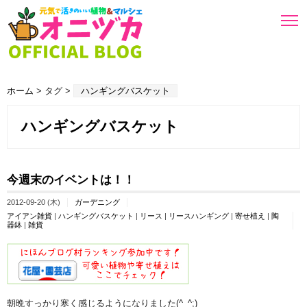
ホーム
> タグ >
ハンギングバスケット
ハンギングバスケット
今週末のイベントは！！
2012-09-20 (木)
ガーデニング
アイアン雑貨
|
ハンギングバスケット
|
リース
|
リースハンギング
|
寄せ植え
|
陶
器鉢
|
雑貨
朝晩すっかり寒く感じるようになりました(^_^;)