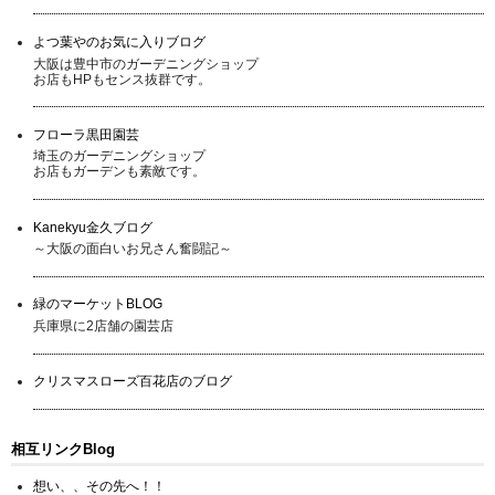
よつ葉やのお気に入りブログ
大阪は豊中市のガーデニングショップ
お店もHPもセンス抜群です。
フローラ黒田園芸
埼玉のガーデニングショップ
お店もガーデンも素敵です。
Kanekyu金久ブログ
～大阪の面白いお兄さん奮闘記～
緑のマーケットBLOG
兵庫県に2店舗の園芸店
クリスマスローズ百花店のブログ
相互リンクBlog
想い、、その先へ！！