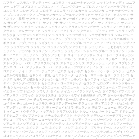
スフライ
コスモス・アンティーク
コスモス・イエローキャンパス
コットンキャンディ
コニフ
ァー
コピア
コプロスマ
コプロスマ・イブニンググロー
コプロスマ・レインボーサプライズ
コルジリネ
コレオプシス
コロキア
コロニラ・バリエガータ
コンロンカ
コーヒーオベーショ
ン
ゴンフォスティグマ
ゴールデンガール
ゴールデンクラッカー
サイネリア・セネッティ
サ
イネリア・桂華
サクラソウ
サザンクロス
サマーポインセチア
サルビア
サルビア・ホルミナ
ム
サルビア・ライムライト
サントリナ
サントリーユーフォルビア
サンブリテニア
サンユウ
カ
ザンセツ
シェリー
シェルフ
シクラメン
シクラメンリーフビオラ
シクラメン・オリガミ
シ
クラメン・セレナーディア
シクラメン・ビクトリア
シクラメン・プチティアラ
シクラメン月
のうさぎ
シッサスシュガーバイン
ショコラ
ショコラポット
シラサギカヤツリ
シルバーレー
ス
シングル・イエロースポット
シングル・ブラック
シンビジューム
シンフォリカルポス
ジ
ギタリス・アプリコット
ジギタリス・スノーティンプル
ジニア
ジニア・プチランド
ジプソフ
ィラ
ジュズサンゴ
ジュリアン
ジュリアンプリンアラモード
ジュリアン・しあわせリング
ジ
ュリアン・アカツキ
ジュリアン・アンジュ
ジュリアン・シャンパンブルー
ジュリアン・シル
キーイエロー
ジュリアン・プリンアラモード
スイートアリッサム
スイートハーブメキシカン
スカエボラ
スカビオサ
スカビオサ・ブルーバルーン
スキミア
スティパ
ステルニー
ストック
ストレプトカーパス・クリスタルアイス
ストロビランサス
スプラッシュ・メドゥ
スプリング
ダンス
スーパーアリッサム
スーパーアリッサム・フロスティナイト
スーパーアリッサム・フ
ロスティーナイト
スーパーチュニア・ビスタ
セイシボク
セシル・ドゥ・ボーランジェ
セダム
セダムの寄せ植え
セネシオ・貴鳳
セミアトラータ
セリンセ・マヨール
セリ・フラミンゴ
セ
ルリア
セルリアと横浜セレクション
セルリア・カルメン
セレニティ・ピンクマジック
セレニ
ティ・ラベンダーフロスト
セレニティ・ローズマジック
セロシア
セロシア・キャンドルケー
キ
センセーション
セール
ゼラニューム
ゼラニューム・カンカン
ゼラニューム・ファースト
イエロー
ソフトピンク
ソラリナ
タイム
タイム・ハイランドクリーム
ダイアモンドフィズ
ダ
イアンサス・ブラック
ダブルオステオ
ダブル・ホワイト剣弁咲き
ダリア
ダールベルグデージ
ー
チェッカーベリー
チェリーセージ
チモ・ローゼス
チャイニーズハット
チューリップ
チョ
コベリー
チョコレートコスモス
チロリアンデージー
テラコッタ
ディアスシア・ジェンタ
デ
ィアンディカ
ディオレサンス
ディージェイビオラ
デュランタ
デルフィニューム
デンファレ
トゥイニー
トウテイラン
トキアカネ
トリアシスミレ
トルコ・シェリー
トレニア
ドドナエア
ドドナエア・ポップブッシュ
ナチュラルテイスト
ナツザクラ
ナデシコ・ピーチプリンセス
ナ
デシコ・ブラックアダー
ニューサイラン
ニンフ
ネシア・ファンタジーピンク
ネメシア
ネメ
シアニモ
ネメシアメロウ
ネメシアメーテル
ネメシアメーテル・エレーヌ
ネメシアメーテル・
サーモンピンク
ネメシア・ニモ
ネメシア・ネシア
ネメシア・プリティドール
ネメシア・プリ
ティドール・パープル
ネメシア・メロウ
ネメシア・メーテル
ハウステンボス
ハゲイトウ
ハ
ゴロモジャスミン
ハロラギス
ハロラゲス・メルトンブロンズ
ハンギング
ハンギングガザニア