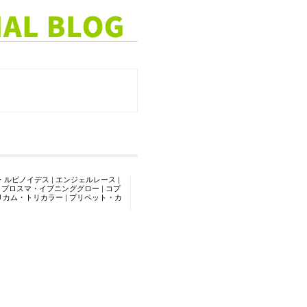
・ルビノイデス
|
エンジェルレース
|
コプロスマ・イブニンググロー
|
コプ
リカム・トリカラー
|
プリペット・カ