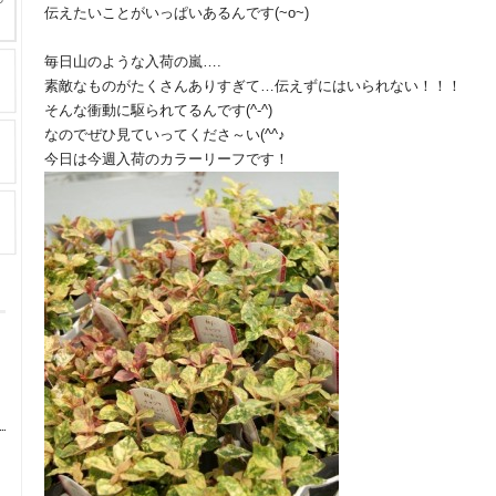
伝えたいことがいっぱいあるんです(~o~)
毎日山のような入荷の嵐….
素敵なものがたくさんありすぎて…伝えずにはいられない！！！
そんな衝動に駆られてるんです(^-^)
なのでぜひ見ていってくださ～い(^^♪
今日は今週入荷のカラーリーフです！