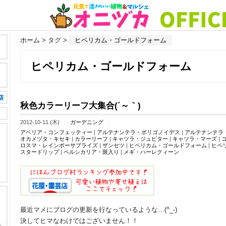
ホーム
> タグ >
ヒペリカム・ゴールドフォーム
ヒペリカム・ゴールドフォーム
秋色カラーリーフ大集合(´～｀)
2012-10-11 (木)
ガーデニング
アベリア・コンフェッティー
|
アルテナンテラ・ポリゴノイデス
|
アルテナンテラ
オカメヅタ・キセキ
|
カラーリーフ
|
キャツラ・ジュピター
|
キャツラ・マーズ
|
ロスマ・レインボーサプライズ
|
ザンセツ
|
ヒペリカム・ゴールドフォーム
|
ヒペ
スタードリップ
|
ペルシカリア・斑入り
|
メギ・ハーレクィーン
最近マメにブログの更新を行なっているような…(^_-)
決してヒマなわけではございません！！