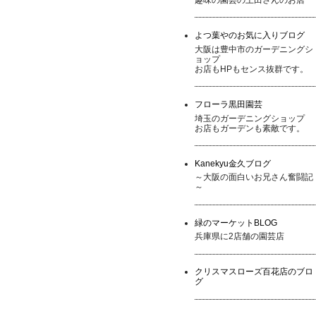
よつ葉やのお気に入りブログ
大阪は豊中市のガーデニングシ
ョップ
お店もHPもセンス抜群です。
フローラ黒田園芸
埼玉のガーデニングショップ
お店もガーデンも素敵です。
Kanekyu金久ブログ
～大阪の面白いお兄さん奮闘記
～
緑のマーケットBLOG
兵庫県に2店舗の園芸店
クリスマスローズ百花店のブロ
グ