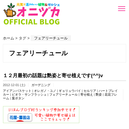
ホーム
> タグ >
フェアリーチュール
フェアリーチュール
１２月最初の話題は艶姿と寄せ植えです(^^)v
2012-12-01 (土)
ガーデニング
アイアンバスケット
|
オレガノ・ユノ
|
ギョリュウバイ
|
セルリア
|
ハートブレイ
カー
|
ビオラ・サンフラッシュ
|
フェアリーチュール
|
寄せ植え
|
艶姿
|
花花フレ
ーム
|
葉ボタン