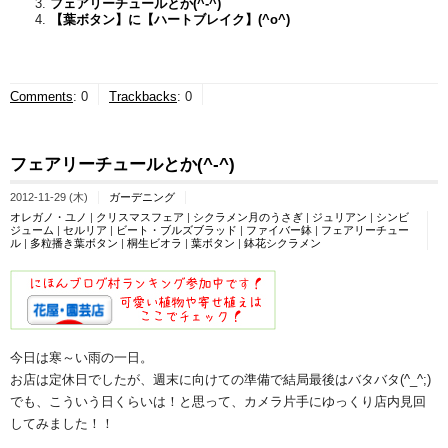
フェアリーチュールとか(^-^)
【葉ボタン】に【ハートブレイク】(^o^)
Comments
:
0
Trackbacks
:
0
フェアリーチュールとか(^-^)
2012-11-29 (木)
ガーデニング
オレガノ・ユノ
|
クリスマスフェア
|
シクラメン月のうさぎ
|
ジュリアン
|
シンビ
ジューム
|
セルリア
|
ビート・ブルズブラッド
|
ファイバー鉢
|
フェアリーチュー
ル
|
多粒播き葉ボタン
|
桐生ビオラ
|
葉ボタン
|
鉢花シクラメン
今日は寒～い雨の一日。
お店は定休日でしたが、週末に向けての準備で結局最後はバタバタ(^_^;)
でも、こういう日くらいは！と思って、カメラ片手にゆっくり店内見回
してみました！！