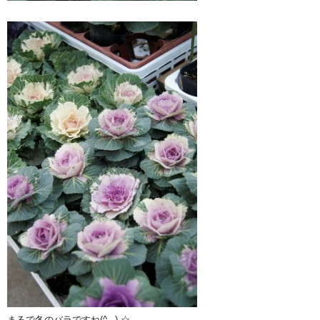
まるで冬のバラですね(^_-)-☆