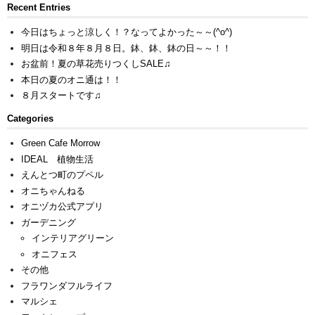
Recent Entries
今日はちょっと涼しく！？なってよかった～～(^o^)
明日は令和８年８月８日。鉢、鉢、鉢の日～～！！
お盆前！夏の草花売りつくしSALE♫
本日の夏のオニ通は！！
８月スタートです♫
Categories
Green Cafe Morrow
IDEAL 植物生活
えんとつ町のプペル
オニちゃんねる
オニヅカ公式アプリ
ガーデニング
インテリアグリーン
オニフェス
その他
フラワンダフルライフ
マルシェ