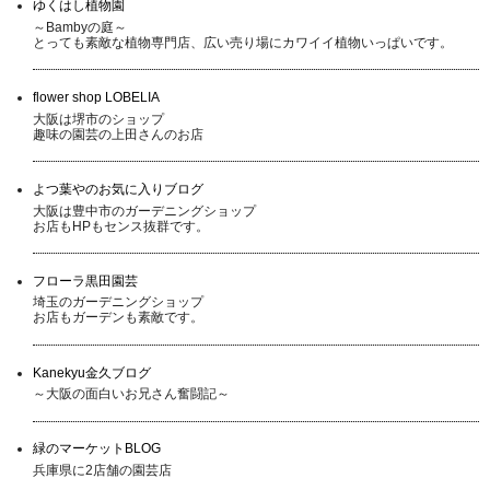
ゆくはし植物園
～Bambyの庭～
とっても素敵な植物専門店、広い売り場にカワイイ植物いっぱいです。
flower shop LOBELIA
大阪は堺市のショップ
趣味の園芸の上田さんのお店
よつ葉やのお気に入りブログ
大阪は豊中市のガーデニングショップ
お店もHPもセンス抜群です。
フローラ黒田園芸
埼玉のガーデニングショップ
お店もガーデンも素敵です。
Kanekyu金久ブログ
～大阪の面白いお兄さん奮闘記～
緑のマーケットBLOG
兵庫県に2店舗の園芸店