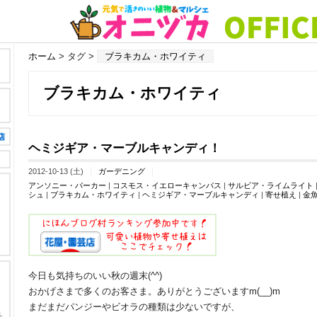
ホーム
> タグ >
ブラキカム・ホワイティ
ブラキカム・ホワイティ
ヘミジギア・マーブルキャンディ！
2012-10-13 (土)
ガーデニング
アンソニー・パーカー
|
コスモス・イエローキャンパス
|
サルビア・ライムライト
シュ
|
ブラキカム・ホワイティ
|
ヘミジギア・マーブルキャンディ
|
寄せ植え
|
金
今日も気持ちのいい秋の週末(^^)
おかげさまで多くのお客さま。ありがとうございますm(__)m
まだまだパンジーやビオラの種類は少ないですが、