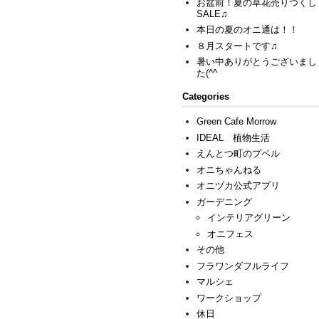
お盆前！夏の草花売りつくし
SALE♫
本日の夏のオニ通は！！
８月スタートです♫
暑い中ありがとうございまし
た(^^ゞ
Categories
Green Cafe Morrow
IDEAL 植物生活
えんとつ町のプペル
オニちゃんねる
オニヅカ公式アプリ
ガーデニング
インテリアグリーン
オニフェス
その他
フラワンダフルライフ
マルシェ
ワークショップ
休日