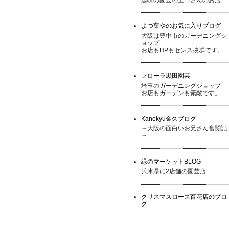
よつ葉やのお気に入りブログ
大阪は豊中市のガーデニングシ
ョップ
お店もHPもセンス抜群です。
フローラ黒田園芸
埼玉のガーデニングショップ
お店もガーデンも素敵です。
Kanekyu金久ブログ
～大阪の面白いお兄さん奮闘記
～
緑のマーケットBLOG
兵庫県に2店舗の園芸店
クリスマスローズ百花店のブロ
グ