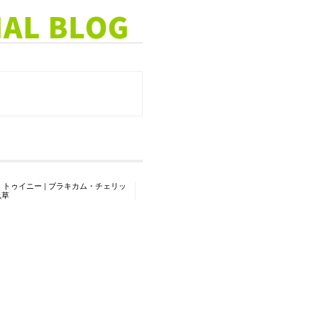
|
トゥイニー
|
ブラキカム・チェリッ
魚草