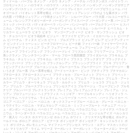
ティドール・パープル
ネメシア・メロウ
ネメシア・メーテル
ハウステンボス
ハゲイトウ
ハ
ゴロモジャスミン
ハロラギス
ハロラゲス・メルトンブロンズ
ハンギング
ハンギングガザニア
ハンギングバスケット
ハーデンベルギア
ハートブレイカー
ハーブ
ハーブゼラニューム
バイ
オゴールド
バイオレット系寄せ植え
バコパ
バスケットアレンジ
バラのような葉ボタン
バラ
の大苗
バラ咲きジュリアン
バラ咲きジュリアン・シルバーブルー
バラ大苗
バルコニーゼラニ
ューム
バレンシアアイボリーポーチ
バーガンディアイスバーグ
バーガンディー系
バージニア
ストック
バードバス
パティオガーベラ
パンジー
パンジーゼラ
パープルクランベリー
ヒスパ
ニカム・プルプレア
ヒペリカム・ゴールドフォーム
ヒペリカム・シルバーナ
ヒペリカム・ト
リカラー
ヒューケラ
ビオラ
ビオラ マンゴーアンティーク
ビオラ・サンフラッシュ
ビオ
ラ・チョコベリー
ビオラ花絵本
ビジュー・サファイヤ
ビデンス・イエローパレット
ビバーナ
ム
ビバーナム・ティヌス
ビンカ
ビート・ブルズブラッド
ピメレア
ピレア
ピンクアンティー
ク
ピンクイントゥーション
ピーチフロマージュ
ピーチ姫
ファイバー鉢
ファイヤーワークス
ファリナセア
フィットニア
フェア
フェアリーチュール
フェアリーピンク
フチンシア・アイ
スキューブ
フライングエッグ
フランクハードレイ
フリズルシズル
フリリアージュ
フリンジ
系シクラメン
フレンチラベンダー・マール
フローラ黒田園芸
ブライダルベル
ブラキカム
ブ
ラキカム・チェリッシュ
ブラキカム・ホワイティ
ブラスコ
ブラックダリア
ブラックナイト
ブラックバード
ブラックビンカ
ブラックルシアン
ブラッシングブライド
ブリキ
ブリリアン
トピンクアイスバーグ
ブルーエンジェル
ブルーコーラル
ブルーデージー
ブルーデージー・青
いうさぎ
ブルー系
ブルー系寄せ植え
ブードゥースター・ピンク
プチティアラ
プチマカロン
プチロータス
プチロータスジョーイ
プラティセカ・ブルーコメット
プリペット
プリペット・
カスタードリップ
プリムラ
プリムラ・さくらさくら
プリムラ・アラカルト
プリムラ・アート
カラー
プリムラ・オーリキュラ
プリムラ・カルテット
プリムラ・ショコラ
プリムラ・ジュリ
アン
プリムラ・ブルースプラッシュ
プリンセスアイコ
プルマージュ・ウェーブピンク
プルモ
ナリア
プルンパーゴ
プレクトランサス
プレミアム
プレミアムシクラメン
プレミアム・ジュ
リアン
プロフュージョン
ヘミグラフィス
ヘミジギア・マーブルキャンディ
ヘリオフィラ
ヘ
リクリサム
ヘリクリサム・ライムライム
ヘンリーヅタ
ヘーベ
ヘーベ・ハートブレイカー
ベ
ゴニア
ベゴニア・ジニー
ベロニカ・オックスフォードブルー
ベロニカ・グレース
ベロニカ・
トウテイラン
ベロニカ・マダムマルシア
ベロニカ・ミッフィープルート
ペチュニア
ペッシ
ュ・ボンボン
ペニセタム
ペペロミア
ペラルゴニウム
ペラルゴニウム・シドイデス
ペラルゴ
ニウム・ラベンダーラス
ペラルゴニューム
ペラルゴニューム・エンジェルアイズ
ペルシカリ
ア・斑入り
ペンタス
ホスマリエンゼ
ホルミナム
ホワイト・クリスマスな寄せ植え
ボルデュ
ールドール
ボロニア
ボロニア・ピナータ
ポインセチア
ポインセチア・キャンドルライト
ポ
ット
ポリゴナム
ポレモニューム
マイファニープリンセス
マウント・エデン
マスカットのジ
ュレ
マトリカリア・ライム
マリーヌ
マーガレット
マーガレット・ウォーターメロン
マーガ
レット・ソレミオ
マーガレット・パーカッション
マーガレット・ペパーミント
マーガレッ