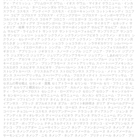
ディ・アイリッシュ・プリムローズ
ゲウム・イオス
ゲウム・マイタイ
ゲラニューム・インカ
ヌム
ゲラニューム・ターニャレンダル
ゲラニューム・ビルウォーリス
ゲラニューム・マック
スフライ
コスモス・アンティーク
コスモス・イエローキャンパス
コットンキャンディ
コニフ
ァー
コピア
コプロスマ
コプロスマ・イブニンググロー
コプロスマ・レインボーサプライズ
コルジリネ
コレオプシス
コロキア
コロニラ・バリエガータ
コンロンカ
コーヒーオベーショ
ン
ゴンフォスティグマ
ゴールデンガール
ゴールデンクラッカー
サイネリア・セネッティ
サ
イネリア・桂華
サクラソウ
サザンクロス
サマーポインセチア
サルビア
サルビア・ホルミナ
ム
サルビア・ライムライト
サントリナ
サントリーユーフォルビア
サンブリテニア
サンユウ
カ
ザンセツ
シェリー
シェルフ
シクラメン
シクラメンリーフビオラ
シクラメン・オリガミ
シ
クラメン・セレナーディア
シクラメン・ビクトリア
シクラメン・プチティアラ
シクラメン月
のうさぎ
シッサスシュガーバイン
ショコラ
ショコラポット
シラサギカヤツリ
シルバーレー
ス
シングル・イエロースポット
シングル・ブラック
シンビジューム
シンフォリカルポス
ジ
ギタリス・アプリコット
ジギタリス・スノーティンプル
ジニア
ジニア・プチランド
ジプソフ
ィラ
ジュズサンゴ
ジュリアン
ジュリアンプリンアラモード
ジュリアン・しあわせリング
ジ
ュリアン・アカツキ
ジュリアン・アンジュ
ジュリアン・シャンパンブルー
ジュリアン・シル
キーイエロー
ジュリアン・プリンアラモード
スイートアリッサム
スイートハーブメキシカン
スカエボラ
スカビオサ
スカビオサ・ブルーバルーン
スキミア
スティパ
ステルニー
ストック
ストレプトカーパス・クリスタルアイス
ストロビランサス
スプラッシュ・メドゥ
スプリング
ダンス
スーパーアリッサム
スーパーアリッサム・フロスティナイト
スーパーアリッサム・フ
ロスティーナイト
スーパーチュニア・ビスタ
セイシボク
セシル・ドゥ・ボーランジェ
セダム
セダムの寄せ植え
セネシオ・貴鳳
セミアトラータ
セリンセ・マヨール
セリ・フラミンゴ
セ
ルリア
セルリアと横浜セレクション
セルリア・カルメン
セレニティ・ピンクマジック
セレニ
ティ・ラベンダーフロスト
セレニティ・ローズマジック
セロシア
セロシア・キャンドルケー
キ
センセーション
セール
ゼラニューム
ゼラニューム・カンカン
ゼラニューム・ファースト
イエロー
ソフトピンク
ソラリナ
タイム
タイム・ハイランドクリーム
ダイアモンドフィズ
ダ
イアンサス・ブラック
ダブルオステオ
ダブル・ホワイト剣弁咲き
ダリア
ダールベルグデージ
ー
チェッカーベリー
チェリーセージ
チモ・ローゼス
チャイニーズハット
チューリップ
チョ
コベリー
チョコレートコスモス
チロリアンデージー
テラコッタ
ディアスシア・ジェンタ
デ
ィアンディカ
ディオレサンス
ディージェイビオラ
デュランタ
デルフィニューム
デンファレ
トゥイニー
トウテイラン
トキアカネ
トリアシスミレ
トルコ・シェリー
トレニア
ドドナエア
ドドナエア・ポップブッシュ
ナチュラルテイスト
ナツザクラ
ナデシコ・ピーチプリンセス
ナ
デシコ・ブラックアダー
ニューサイラン
ニンフ
ネシア・ファンタジーピンク
ネメシア
ネメ
シアニモ
ネメシアメロウ
ネメシアメーテル
ネメシアメーテル・エレーヌ
ネメシアメーテル・
サーモンピンク
ネメシア・ニモ
ネメシア・ネシア
ネメシア・プリティドール
ネメシア・プリ