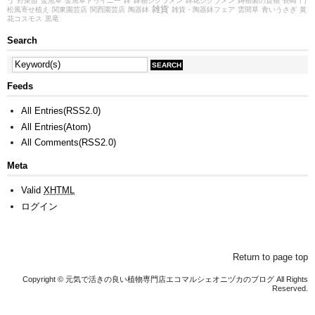
う
野菜苗
金魚草
金魚草トゥイニー
鉢
鉢物シクラメン
鉢花シクラメン
鋳物製の置物
長崎
門
雑貨
松風寄せ植え
関東園芸店
関西園芸店
陶器鉢
雑貨・陶器鉢フェア
雲間草
青いうさぎ
黄
花コスモス
黒竜
Search
Feeds
All Entries(RSS2.0)
All Entries(Atom)
All Comments(RSS2.0)
Meta
Valid
XHTML
ログイン
Return to page top
Copyright © 元気で活きの良い植物専門店エコマルシェオニヅカのブログ All Rights
Reserved.