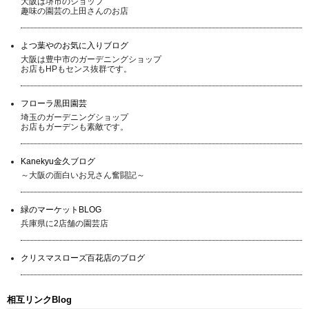
大阪は堺市のショップ
趣味の園芸の上田さんのお店
よつ葉やのお気に入りブログ
大阪は豊中市のガーデニングショップ
お店もHPもセンス抜群です。
フローラ黒田園芸
埼玉のガーデニングショップ
お店もガーデンも素敵です。
Kanekyu金久ブログ
～大阪の面白いお兄さん奮闘記～
緑のマーケットBLOG
兵庫県に2店舗の園芸店
クリスマスローズ百花店のブログ
相互リンクBlog