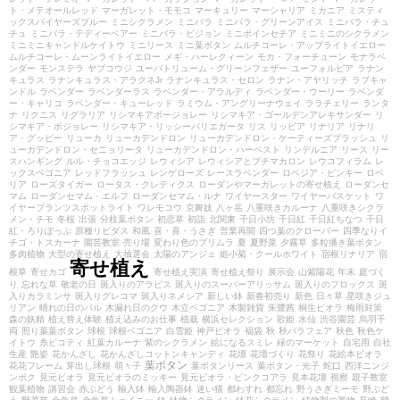
ト・メテオールレッド
マーガレット・モモコ
マーキュリー
マーシャリア
ミカニア
ミスティ
ックスパイヤーズブルー
ミニシクラメン
ミニバラ
ミニバラ・グリーンアイス
ミニバラ・チュ
チュ
ミニバラ・テディーベアー
ミニバラ・ピジョン
ミニポインセチア
ミニミニのシクラメン
ミニミニキャンドルケイトウ
ミニリース
ミニ葉ボタン
ムルチコーレ・アップライトイエロー
ムルチコーレ・ムーンライトイエロー
メギ・ハーレクィーン
モカ・フォーチューン
モナラベ
ンダー
モンステラ
ヤブコウジ
ユーパトリューム・グリーンフェザー
ユーフォルビア
ラナン
キュラス
ラナンキュラス・アラクネJr
ラナンキュラス・セロン
ラナン・アヤリッチ
ラブキャ
ンドル
ラベンダー
ラベンダーラス
ラベンダー・アラルディ
ラベンダー・ウーリー
ラベンダ
ー・キャリコ
ラベンダー・キューレッド
ラミウム・アングリーナウェイ
ララチェリー
ランタ
ナ
リクニス
リグラリア
リシマキアボージョレー
リシマキア・ゴールデンアレキサンダー
リ
シマキア・ボジョレー
リシマキア・リッシーバリエガータ
リス
リッピア
リナリア
リナリ
ア・グッピー
リューカ
リューカデンドロン
リューカデンドロン・ケーティーズブラッシュ
リ
ューカデンドロン・セニョリータ
リューカデンドロン・ハーベスト
リンデルニア
リース
リー
スハンギング
ルル・チョコエッジ
レウィシア
レウィシアとプチマカロン
レウコフィラム
レ
ックスベゴニア
レッドフラッシュ
レンゲローズ
レースラベンダー
ロベジア・ピンキー
ロベ
リア
ローズタイガー
ロータス・クレティクス
ローダンやマーガレットの寄せ植え
ローダンセ
マム
ローダンセマム・エルフ
ローダンセマム・ルナ
ワイヤースター
ワイヤーバスケット
ワ
イヤープランツスポットライト
ワレモコウ
京舞妓
八ヶ岳
八重咲きカルーナ
八重咲きシクラ
メン・チモ
冬桜
出張
分枝葉ボタン
初恋草
初詣
北関東
千日小坊
千日紅
千日紅ちなつ
千日
紅・ろりぽっぷ
原種リビダス
和風
喜・喜・うさぎ
営業再開
四つ葉のクローバー
四季なりイ
チゴ・トスカーナ
園芸教室
売り場
変わり色のプリムラ
夏
夏野菜
夕霧草
多粒播き葉ボタン
多肉植物
大型の寄せ植え
大抽選会
太陽のアンジェ
姫小菊・クールホワイト
宿根リナリア
宿
寄せ植え
根草
寄せカゴ
寄せ植え実演
寄せ植え祭り
展示会
山紫陽花
年末
庭づく
り
忘れな草
敬老の日
斑入りのアラビス
斑入りのスーパーアリッサム
斑入りのフロックス
斑
入りカラミンサ
斑入りグレコマ
斑入りネメシア
新しい鉢
新春初売り
新色
日々草
星咲きジュ
リアン
晴れの日のパル
木漏れ日のクウ
木立ベゴニア
木製雑貨
朱鷺茜
桐生ビオラ
梅雨対策
森の妖精
植え替え体験
植え込みのお仕事
植栽
横浜セレクション
歌姫
水仙
渋谷園芸
烏羽千
両
照り葉葉ボタン
球根
球根ベゴニア
白雪姫
神戸ビオラ
福袋
秋
秋バラフェア
秋色
秋色ケ
イトウ
糸ピコティ
紅葉カルーナ
紫のシクラメン
絵になるスミレ
緑のマーケット
自宅用
自社
生産
艶姿
花かんざし
花かんざしコットンキャンディ
花壇
花壇づくり
花祭り
花絵本ビオラ
葉ボタン
花花フレーム
芽出し球根
萌々子
葉ボタンリース
葉ボタン・光子
蛇口
西洋ニンジ
ンボク
見元ビオラ
見元ビオラのミッキー
見元ビオラ・ピンクコアラ
見本花壇
視察
親子教室
観葉植物
講習会
赤ぶどう
輸入鉢
輸入陶器鉢
迷い猫
都わすれ
都忘れ
野うさぎミーモ
野ぶど