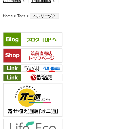
Comments
:
0
Trackbacks
:
0
Home
> Tags >
ヘンリーヅタ