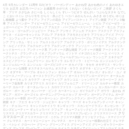
4月
9月カレンダー
11周年
DJビオラ・バーガンディー
あかね空
あかね色のメイ
あわゆきエ
リカ
お正月
お正月バージョン
お歳暮用
かがり火
くれない
くれないロンド
ご挨拶
さくら
草・プリマ
さざなみ
さにべる
しくらしくら
すい～つビオラ
ぜんざい
つぶらなタヌキ
なでし
こ
においスミレ
ひらりモモ
ひらり・赤ぶどう
べコパ
みかんちゃん
みさき
ゆうぜん
ゆくは
し植物園
よつ葉や
アイアン
アイアンの花台
アイアンバスケット
アイアン雑貨
アイアン３輪
車
アイスラベンダー
アイビーゼラニューム
アイビーゼラニューム・シビル
アイビーゼラ・シ
ュガーベイビー
アイリのスキップ
アカエナ・パープルグースリーフ
アカシア・モニカ
アガス
ターシェ・ゴールデンジュビリー
アキレア
アジサイ
アジュガ
アスター
アステリア
アスフォ
デリネ・イエローキャンドル
アズレア
アネモネ
アネモネとビオラ
アフリカンアイズ
アベリ
ア・コンフェッティー
アマランサス
アヤリッチバイカラーパープル
アラビス
アラビス・グラ
シア
アリッサム・サミット
アルストロメリア
アルテナンテラ・ポリゴノイデス
アルテナンテ
ラ・ルビノイデス
アルテルナンテラ
アルテンナンテラ
アンソニー・パーカー
アンティリス・
レッドカーペット
アンティーク系
アンティーク調な雑貨
アンティーク雑貨
アークトチス
ア
ークトチス・グランディス
イオノプシディウム
イソトマ
イチゴのミルフィーユ
イベリス
イ
ングリッシュデージー
インテリアグリーン
ウォールデコレーション
ウンシニア
エキナセア
エスピノグリーン
エムグリーン
エレモフィラ
エレモフィラ・トビーベル
エンジェルリング
エンジェルレース
エンジェル・ローズピコティー
オカメヅタ・キセキ
オキザリス・サンラッ
ク
オシャレな雑貨
オステオスペルマム
オステオ・キララ
オダマキ・ビジューアンティークピ
ンク
オダマキ・マーブル
オルトシフォン
オルレイア
オルレイヤ
オレガノ
オレガノ・ユノ
オ
ージースノーブッシュ
オーストラリアンプランツ
オーストラリアンローズマリー
オータムカ
ラー
オーリキュラ
カラテア・オービフォリア
カランコエ・シャンデリア
カラーリーフ
カラ
ーリーフ金魚草
カリオプテリス
カリオペ
カリフォルニア・ドリーミング
カルチャー教室
カ
ルーナ
カルーナ・オータムパレット
カロケファリス・シルバーブッシュ
カンガルーポー
カン
ガルー・ポー
カンナ
カンパーナ・ピンク
カーネーション
ガイラルディア
ガウラ・あかね
ガ
ザニア・ガズー
ガーゴイル
ガーデニングワールドカップ
ガーデン
ガーデンアイテム
ガーデ
ンカルチャー幸田
ガーデンカーネーション
ガーデンシクラメン
ガーデンデンファレ
ガーデン
雑貨
キク・フエゴ
キャツラ・ジュピター
キャツラ・マーズ
キャラメルアンティーク
キャン
ディ・チョコレート
キャンドルケイトウ
キンギョソウ・スカンピードラゴン
キンセンカ・ブ
ロンズビューティー
ギョリュウバイ
クフェア・キューフェリックピンク
クリスタルグラス
ク
クリ
リスマス
クリスマスカラー
クリスマスフェア
クリスマスプレゼント
クリスマスリース
スマスローズ
クリスマスローズ・ニゲル
クリスマス雑貨
クリソセファラム・スマイリープ
ー
クレマチス・カートマニージョー
クレマチス・カートマニージョー枝垂れ仕立て
クレマチ
ス・ペトレイ
クローバー
グリーン
グリーンアイス
グリーンアイズ
グリーンギャラリーガー
デンズ
グレコマ
グレビレア・ジュビリー
ケイトウ
ケネディアイリッシュプリムローズ
ケネ