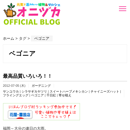
ホーム
> タグ >
ベゴニア
ベゴニア
最高品質いろいろ！！
2012-07-05 (木)
ガーデニング
サンユウカ
|
シラサギカヤツリ
|
スイートハーブメキシカン
|
チャイニーズハット
|
フライングエッグ
|
ベゴニア
|
千日紅
|
寄せ植え
福岡～大分の連日の大雨。