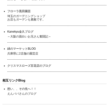
フローラ黒田園芸
埼玉のガーデニングショップ
お店もガーデンも素敵です。
Kanekyu金久ブログ
～大阪の面白いお兄さん奮闘記～
緑のマーケットBLOG
兵庫県に2店舗の園芸店
クリスマスローズ百花店のブログ
相互リンクBlog
想い、、その先へ！！
えんパパさんのブログ