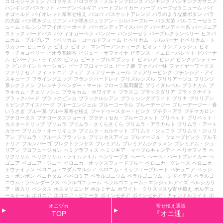
ゴロモジャスミン
ハロラギス
ハロラゲス・メルトンブロンズ
ハンギング
ハンギングガザニア
ハンギングバスケット
ハーデンベルギア
ハートブレイカー
ハーブ
ハーブゼラニューム
バイ
オゴールド
バイオレット系寄せ植え
バコパ
バスケットアレンジ
バラのような葉ボタン
バラ
の大苗
バラ咲きジュリアン
バラ咲きジュリアン・シルバーブルー
バラ大苗
バルコニーゼラニ
ューム
バレンシアアイボリーポーチ
バーガンディアイスバーグ
バーガンディー系
バージニア
ストック
バードバス
パティオガーベラ
パンジー
パンジーゼラ
パープルクランベリー
ヒスパ
ニカム・プルプレア
ヒペリカム・ゴールドフォーム
ヒペリカム・シルバーナ
ヒペリカム・ト
リカラー
ヒューケラ
ビオラ
ビオラ マンゴーアンティーク
ビオラ・サンフラッシュ
ビオ
ラ・チョコベリー
ビオラ花絵本
ビジュー・サファイヤ
ビデンス・イエローパレット
ビバーナ
ム
ビバーナム・ティヌス
ビンカ
ビート・ブルズブラッド
ピメレア
ピレア
ピンクアンティー
ク
ピンクイントゥーション
ピーチフロマージュ
ピーチ姫
ファイバー鉢
ファイヤーワークス
ファリナセア
フィットニア
フェア
フェアリーチュール
フェアリーピンク
フチンシア・アイ
スキューブ
フライングエッグ
フランクハードレイ
フリズルシズル
フリリアージュ
フリンジ
系シクラメン
フレンチラベンダー・マール
フローラ黒田園芸
ブライダルベル
ブラキカム
ブ
ラキカム・チェリッシュ
ブラキカム・ホワイティ
ブラスコ
ブラックダリア
ブラックナイト
ブラックバード
ブラックビンカ
ブラックルシアン
ブラッシングブライド
ブリキ
ブリリアン
トピンクアイスバーグ
ブルーエンジェル
ブルーコーラル
ブルーデージー
ブルーデージー・青
いうさぎ
ブルー系
ブルー系寄せ植え
ブードゥースター・ピンク
プチティアラ
プチマカロン
プチロータス
プチロータスジョーイ
プラティセカ・ブルーコメット
プリペット
プリペット・
カスタードリップ
プリムラ
プリムラ・さくらさくら
プリムラ・アラカルト
プリムラ・アート
カラー
プリムラ・オーリキュラ
プリムラ・カルテット
プリムラ・ショコラ
プリムラ・ジュリ
アン
プリムラ・ブルースプラッシュ
プリンセスアイコ
プルマージュ・ウェーブピンク
プルモ
ナリア
プルンパーゴ
プレクトランサス
プレミアム
プレミアムシクラメン
プレミアム・ジュ
リアン
プロフュージョン
ヘミグラフィス
ヘミジギア・マーブルキャンディ
ヘリオフィラ
ヘ
リクリサム
ヘリクリサム・ライムライム
ヘンリーヅタ
ヘーベ
ヘーベ・ハートブレイカー
ベ
ゴニア
ベゴニア・ジニー
ベロニカ・オックスフォードブルー
ベロニカ・グレース
ベロニカ・
トウテイラン
ベロニカ・マダムマルシア
ベロニカ・ミッフィープルート
ペチュニア
ペッシ
ュ・ボンボン
ペニセタム
ペペロミア
ペラルゴニウム
ペラルゴニウム・シドイデス
ペラルゴ
ニウム・ラベンダーラス
ペラルゴニューム
ペラルゴニューム・エンジェルアイズ
ペルシカリ
ア・斑入り
ペンタス
ホスマリエンゼ
ホルミナム
ホワイト・クリスマスな寄せ植え
ボルデュ
ールドール
ボロニア
ボロニア・ピナータ
ポインセチア
ポインセチア・キャンドルライト
ポ
ット
ポリゴナム
ポレモニューム
マイファニープリンセス
マウント・エデン
マスカットのジ
オニヅカ
寄せ植え通販
ュレ
マトリカリア・ライム
マリーヌ
マーガレット
マーガレット・ウォーターメロン
マーガ
TOP
『オニ通』
レット・ソレミオ
マーガレット・パーカッション
マーガレット・ペパーミント
マーガレッ
ト・メテオールレッド
マーガレット・モモコ
マーキュリー
マーシャリア
ミカニア
ミスティ