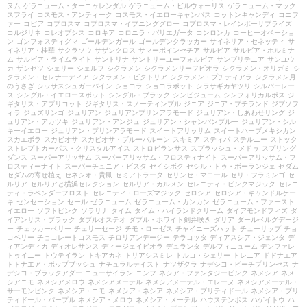
ヌム
ゲラニューム・ターニャレンダル
ゲラニューム・ビルウォーリス
ゲラニューム・マック
スフライ
コスモス・アンティーク
コスモス・イエローキャンパス
コットンキャンディ
コニフ
ァー
コピア
コプロスマ
コプロスマ・イブニンググロー
コプロスマ・レインボーサプライズ
コルジリネ
コレオプシス
コロキア
コロニラ・バリエガータ
コンロンカ
コーヒーオベーショ
ン
ゴンフォスティグマ
ゴールデンガール
ゴールデンクラッカー
サイネリア・セネッティ
サ
イネリア・桂華
サクラソウ
サザンクロス
サマーポインセチア
サルビア
サルビア・ホルミナ
ム
サルビア・ライムライト
サントリナ
サントリーユーフォルビア
サンブリテニア
サンユウ
カ
ザンセツ
シェリー
シェルフ
シクラメン
シクラメンリーフビオラ
シクラメン・オリガミ
シ
クラメン・セレナーディア
シクラメン・ビクトリア
シクラメン・プチティアラ
シクラメン月
のうさぎ
シッサスシュガーバイン
ショコラ
ショコラポット
シラサギカヤツリ
シルバーレー
ス
シングル・イエロースポット
シングル・ブラック
シンビジューム
シンフォリカルポス
ジ
ギタリス・アプリコット
ジギタリス・スノーティンプル
ジニア
ジニア・プチランド
ジプソフ
ィラ
ジュズサンゴ
ジュリアン
ジュリアンプリンアラモード
ジュリアン・しあわせリング
ジ
ュリアン・アカツキ
ジュリアン・アンジュ
ジュリアン・シャンパンブルー
ジュリアン・シル
キーイエロー
ジュリアン・プリンアラモード
スイートアリッサム
スイートハーブメキシカン
スカエボラ
スカビオサ
スカビオサ・ブルーバルーン
スキミア
スティパ
ステルニー
ストック
ストレプトカーパス・クリスタルアイス
ストロビランサス
スプラッシュ・メドゥ
スプリング
ダンス
スーパーアリッサム
スーパーアリッサム・フロスティナイト
スーパーアリッサム・フ
ロスティーナイト
スーパーチュニア・ビスタ
セイシボク
セシル・ドゥ・ボーランジェ
セダム
セダムの寄せ植え
セネシオ・貴鳳
セミアトラータ
セリンセ・マヨール
セリ・フラミンゴ
セ
ルリア
セルリアと横浜セレクション
セルリア・カルメン
セレニティ・ピンクマジック
セレニ
ティ・ラベンダーフロスト
セレニティ・ローズマジック
セロシア
セロシア・キャンドルケー
キ
センセーション
セール
ゼラニューム
ゼラニューム・カンカン
ゼラニューム・ファースト
イエロー
ソフトピンク
ソラリナ
タイム
タイム・ハイランドクリーム
ダイアモンドフィズ
ダ
イアンサス・ブラック
ダブルオステオ
ダブル・ホワイト剣弁咲き
ダリア
ダールベルグデージ
ー
チェッカーベリー
チェリーセージ
チモ・ローゼス
チャイニーズハット
チューリップ
チョ
コベリー
チョコレートコスモス
チロリアンデージー
テラコッタ
ディアスシア・ジェンタ
デ
ィアンディカ
ディオレサンス
ディージェイビオラ
デュランタ
デルフィニューム
デンファレ
トゥイニー
トウテイラン
トキアカネ
トリアシスミレ
トルコ・シェリー
トレニア
ドドナエア
ドドナエア・ポップブッシュ
ナチュラルテイスト
ナツザクラ
ナデシコ・ピーチプリンセス
ナ
デシコ・ブラックアダー
ニューサイラン
ニンフ
ネシア・ファンタジーピンク
ネメシア
ネメ
シアニモ
ネメシアメロウ
ネメシアメーテル
ネメシアメーテル・エレーヌ
ネメシアメーテル・
サーモンピンク
ネメシア・ニモ
ネメシア・ネシア
ネメシア・プリティドール
ネメシア・プリ
ティドール・パープル
ネメシア・メロウ
ネメシア・メーテル
ハウステンボス
ハゲイトウ
ハ