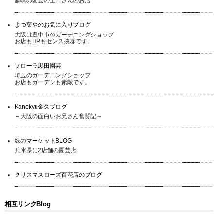
趣味の園芸の上田さんのお店
よつ葉やのお気に入りブログ
大阪は豊中市のガーデニングショップ
お店もHPもセンス抜群です。
フローラ黒田園芸
埼玉のガーデニングショップ
お店もガーデンも素敵です。
Kanekyu金久ブログ
～大阪の面白いお兄さん奮闘記～
緑のマーケットBLOG
兵庫県に2店舗の園芸店
クリスマスローズ百花店のブログ
相互リンクBlog