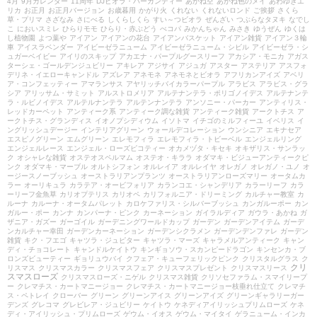
4月
9月カレンダー
11周年
DJビオラ・バーガンディー
あかね空
あかね色のメイ
あわゆきエ
リカ
お正月
お正月バージョン
お歳暮用
かがり火
くれない
くれないロンド
ご挨拶
さくら
草・プリマ
さざなみ
さにべる
しくらしくら
すい～つビオラ
ぜんざい
つぶらなタヌキ
なでし
こ
においスミレ
ひらりモモ
ひらり・赤ぶどう
べコパ
みかんちゃん
みさき
ゆうぜん
ゆくは
し植物園
よつ葉や
アイアン
アイアンの花台
アイアンバスケット
アイアン雑貨
アイアン３輪
車
アイスラベンダー
アイビーゼラニューム
アイビーゼラニューム・シビル
アイビーゼラ・シ
ュガーベイビー
アイリのスキップ
アカエナ・パープルグースリーフ
アカシア・モニカ
アガス
ターシェ・ゴールデンジュビリー
アキレア
アジサイ
アジュガ
アスター
アステリア
アスフォ
デリネ・イエローキャンドル
アズレア
アネモネ
アネモネとビオラ
アフリカンアイズ
アベリ
ア・コンフェッティー
アマランサス
アヤリッチバイカラーパープル
アラビス
アラビス・グラ
シア
アリッサム・サミット
アルストロメリア
アルテナンテラ・ポリゴノイデス
アルテナンテ
ラ・ルビノイデス
アルテルナンテラ
アルテンナンテラ
アンソニー・パーカー
アンティリス・
レッドカーペット
アンティーク系
アンティーク調な雑貨
アンティーク雑貨
アークトチス
ア
ークトチス・グランディス
イオノプシディウム
イソトマ
イチゴのミルフィーユ
イベリス
イ
ングリッシュデージー
インテリアグリーン
ウォールデコレーション
ウンシニア
エキナセア
エスピノグリーン
エムグリーン
エレモフィラ
エレモフィラ・トビーベル
エンジェルリング
エンジェルレース
エンジェル・ローズピコティー
オカメヅタ・キセキ
オキザリス・サンラッ
ク
オシャレな雑貨
オステオスペルマム
オステオ・キララ
オダマキ・ビジューアンティークピ
ンク
オダマキ・マーブル
オルトシフォン
オルレイア
オルレイヤ
オレガノ
オレガノ・ユノ
オ
ージースノーブッシュ
オーストラリアンプランツ
オーストラリアンローズマリー
オータムカ
ラー
オーリキュラ
カラテア・オービフォリア
カランコエ・シャンデリア
カラーリーフ
カラ
ーリーフ金魚草
カリオプテリス
カリオペ
カリフォルニア・ドリーミング
カルチャー教室
カ
ルーナ
カルーナ・オータムパレット
カロケファリス・シルバーブッシュ
カンガルーポー
カン
ガルー・ポー
カンナ
カンパーナ・ピンク
カーネーション
ガイラルディア
ガウラ・あかね
ガ
ザニア・ガズー
ガーゴイル
ガーデニングワールドカップ
ガーデン
ガーデンアイテム
ガーデ
ンカルチャー幸田
ガーデンカーネーション
ガーデンシクラメン
ガーデンデンファレ
ガーデン
雑貨
キク・フエゴ
キャツラ・ジュピター
キャツラ・マーズ
キャラメルアンティーク
キャン
ディ・チョコレート
キャンドルケイトウ
キンギョソウ・スカンピードラゴン
キンセンカ・ブ
ロンズビューティー
ギョリュウバイ
クフェア・キューフェリックピンク
クリスタルグラス
ク
クリ
リスマス
クリスマスカラー
クリスマスフェア
クリスマスプレゼント
クリスマスリース
スマスローズ
クリスマスローズ・ニゲル
クリスマス雑貨
クリソセファラム・スマイリープ
ー
クレマチス・カートマニージョー
クレマチス・カートマニージョー枝垂れ仕立て
クレマチ
ス・ペトレイ
クローバー
グリーン
グリーンアイス
グリーンアイズ
グリーンギャラリーガー
デンズ
グレコマ
グレビレア・ジュビリー
ケイトウ
ケネディアイリッシュプリムローズ
ケネ
ディ・アイリッシュ・プリムローズ
ゲウム・イオス
ゲウム・マイタイ
ゲラニューム・インカ