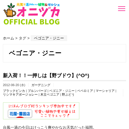
ホーム
> タグ >
ベゴニア・ジニー
ベゴニア・ジニー
新入荷！！一押しは【野ブドウ】(^O^)
2012-06-20 (水)
ガーデニング
ブラックビンカ
|
プルンパーゴ
|
ベゴニア・ジニー
|
ペペロミア
|
マーシャリア
|
リシマキアボージョレー
|
木立ベゴニア
|
野ぶどう
台風一過の今日はけっこう爽やかなお天気だった福岡。