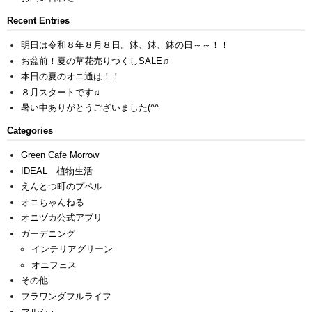
Recent Entries
明日は令和８年８月８日。鉢、鉢、鉢の日～～！！
お盆前！夏の草花売りつくしSALE♫
本日の夏のオニ通は！！
８月スタートです♫
暑い中ありがとうございました(^^ゞ
Categories
Green Cafe Morrow
IDEAL 植物生活
えんとつ町のプペル
オニちゃんねる
オニヅカ公式アプリ
ガーデニング
インテリアグリーン
オニフェス
その他
フラワンダフルライフ
マルシェ