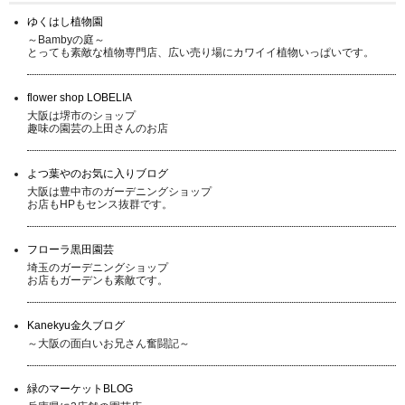
ゆくはし植物園
～Bambyの庭～
とっても素敵な植物専門店、広い売り場にカワイイ植物いっぱいです。
flower shop LOBELIA
大阪は堺市のショップ
趣味の園芸の上田さんのお店
よつ葉やのお気に入りブログ
大阪は豊中市のガーデニングショップ
お店もHPもセンス抜群です。
フローラ黒田園芸
埼玉のガーデニングショップ
お店もガーデンも素敵です。
Kanekyu金久ブログ
～大阪の面白いお兄さん奮闘記～
緑のマーケットBLOG