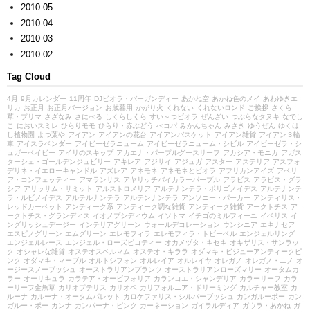
2010-05
2010-04
2010-03
2010-02
Tag Cloud
4月
9月カレンダー
11周年
DJビオラ・バーガンディー
あかね空
あかね色のメイ
あわゆきエ
リカ
お正月
お正月バージョン
お歳暮用
かがり火
くれない
くれないロンド
ご挨拶
さくら
草・プリマ
さざなみ
さにべる
しくらしくら
すい～つビオラ
ぜんざい
つぶらなタヌキ
なでし
こ
においスミレ
ひらりモモ
ひらり・赤ぶどう
べコパ
みかんちゃん
みさき
ゆうぜん
ゆくは
し植物園
よつ葉や
アイアン
アイアンの花台
アイアンバスケット
アイアン雑貨
アイアン３輪
車
アイスラベンダー
アイビーゼラニューム
アイビーゼラニューム・シビル
アイビーゼラ・シ
ュガーベイビー
アイリのスキップ
アカエナ・パープルグースリーフ
アカシア・モニカ
アガス
ターシェ・ゴールデンジュビリー
アキレア
アジサイ
アジュガ
アスター
アステリア
アスフォ
デリネ・イエローキャンドル
アズレア
アネモネ
アネモネとビオラ
アフリカンアイズ
アベリ
ア・コンフェッティー
アマランサス
アヤリッチバイカラーパープル
アラビス
アラビス・グラ
シア
アリッサム・サミット
アルストロメリア
アルテナンテラ・ポリゴノイデス
アルテナンテ
ラ・ルビノイデス
アルテルナンテラ
アルテンナンテラ
アンソニー・パーカー
アンティリス・
レッドカーペット
アンティーク系
アンティーク調な雑貨
アンティーク雑貨
アークトチス
ア
ークトチス・グランディス
イオノプシディウム
イソトマ
イチゴのミルフィーユ
イベリス
イ
ングリッシュデージー
インテリアグリーン
ウォールデコレーション
ウンシニア
エキナセア
エスピノグリーン
エムグリーン
エレモフィラ
エレモフィラ・トビーベル
エンジェルリング
エンジェルレース
エンジェル・ローズピコティー
オカメヅタ・キセキ
オキザリス・サンラッ
ク
オシャレな雑貨
オステオスペルマム
オステオ・キララ
オダマキ・ビジューアンティークピ
ンク
オダマキ・マーブル
オルトシフォン
オルレイア
オルレイヤ
オレガノ
オレガノ・ユノ
オ
ージースノーブッシュ
オーストラリアンプランツ
オーストラリアンローズマリー
オータムカ
ラー
オーリキュラ
カラテア・オービフォリア
カランコエ・シャンデリア
カラーリーフ
カラ
ーリーフ金魚草
カリオプテリス
カリオペ
カリフォルニア・ドリーミング
カルチャー教室
カ
ルーナ
カルーナ・オータムパレット
カロケファリス・シルバーブッシュ
カンガルーポー
カン
ガルー・ポー
カンナ
カンパーナ・ピンク
カーネーション
ガイラルディア
ガウラ・あかね
ガ