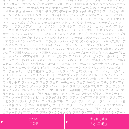
イエロー
ソフトピンク
ソラリナ
タイム
タイム・ハイランドクリーム
ダイアモンドフィズ
ダ
イアンサス・ブラック
ダブルオステオ
ダブル・ホワイト剣弁咲き
ダリア
ダールベルグデージ
ー
チェッカーベリー
チェリーセージ
チモ・ローゼス
チャイニーズハット
チューリップ
チョ
コベリー
チョコレートコスモス
チロリアンデージー
テラコッタ
ディアスシア・ジェンタ
デ
ィアンディカ
ディオレサンス
ディージェイビオラ
デュランタ
デルフィニューム
デンファレ
トゥイニー
トウテイラン
トキアカネ
トリアシスミレ
トルコ・シェリー
トレニア
ドドナエア
ドドナエア・ポップブッシュ
ナチュラルテイスト
ナツザクラ
ナデシコ・ピーチプリンセス
ナ
デシコ・ブラックアダー
ニューサイラン
ニンフ
ネシア・ファンタジーピンク
ネメシア
ネメ
シアニモ
ネメシアメロウ
ネメシアメーテル
ネメシアメーテル・エレーヌ
ネメシアメーテル・
サーモンピンク
ネメシア・ニモ
ネメシア・ネシア
ネメシア・プリティドール
ネメシア・プリ
ティドール・パープル
ネメシア・メロウ
ネメシア・メーテル
ハウステンボス
ハゲイトウ
ハ
ゴロモジャスミン
ハロラギス
ハロラゲス・メルトンブロンズ
ハンギング
ハンギングガザニア
ハンギングバスケット
ハーデンベルギア
ハートブレイカー
ハーブ
ハーブゼラニューム
バイ
オゴールド
バイオレット系寄せ植え
バコパ
バスケットアレンジ
バラのような葉ボタン
バラ
の大苗
バラ咲きジュリアン
バラ咲きジュリアン・シルバーブルー
バラ大苗
バルコニーゼラニ
ューム
バレンシアアイボリーポーチ
バーガンディアイスバーグ
バーガンディー系
バージニア
ストック
バードバス
パティオガーベラ
パンジー
パンジーゼラ
パープルクランベリー
ヒスパ
ニカム・プルプレア
ヒペリカム・ゴールドフォーム
ヒペリカム・シルバーナ
ヒペリカム・ト
リカラー
ヒューケラ
ビオラ
ビオラ マンゴーアンティーク
ビオラ・サンフラッシュ
ビオ
ラ・チョコベリー
ビオラ花絵本
ビジュー・サファイヤ
ビデンス・イエローパレット
ビバーナ
ム
ビバーナム・ティヌス
ビンカ
ビート・ブルズブラッド
ピメレア
ピレア
ピンクアンティー
ク
ピンクイントゥーション
ピーチフロマージュ
ピーチ姫
ファイバー鉢
ファイヤーワークス
ファリナセア
フィットニア
フェア
フェアリーチュール
フェアリーピンク
フチンシア・アイ
スキューブ
フライングエッグ
フランクハードレイ
フリズルシズル
フリリアージュ
フリンジ
系シクラメン
フレンチラベンダー・マール
フローラ黒田園芸
ブライダルベル
ブラキカム
ブ
ラキカム・チェリッシュ
ブラキカム・ホワイティ
ブラスコ
ブラックダリア
ブラックナイト
ブラックバード
ブラックビンカ
ブラックルシアン
ブラッシングブライド
ブリキ
ブリリアン
トピンクアイスバーグ
ブルーエンジェル
ブルーコーラル
ブルーデージー
ブルーデージー・青
いうさぎ
ブルー系
ブルー系寄せ植え
ブードゥースター・ピンク
プチティアラ
プチマカロン
プチロータス
プチロータスジョーイ
プラティセカ・ブルーコメット
プリペット
プリペット・
カスタードリップ
プリムラ
プリムラ・さくらさくら
プリムラ・アラカルト
プリムラ・アート
カラー
プリムラ・オーリキュラ
プリムラ・カルテット
プリムラ・ショコラ
プリムラ・ジュリ
オニヅカ
寄せ植え通販
アン
プリムラ・ブルースプラッシュ
プリンセスアイコ
プルマージュ・ウェーブピンク
プルモ
TOP
『オニ通』
ナリア
プルンパーゴ
プレクトランサス
プレミアム
プレミアムシクラメン
プレミアム・ジュ
リアン
プロフュージョン
ヘミグラフィス
ヘミジギア・マーブルキャンディ
ヘリオフィラ
ヘ