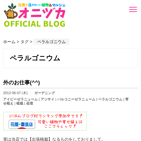
ホーム
> タグ >
ペラルゴニウム
ペラルゴニウム
外のお仕事(^^)
2012-06-07 (木)
ガーデニング
アイビーゼラニューム
|
アジサイ
|
バルコニーゼラニューム
|
ペラルゴニウム
|
寄
せ植え
|
植栽
|
花壇
実は当店では【出張植栽】なるものをしておりまして。