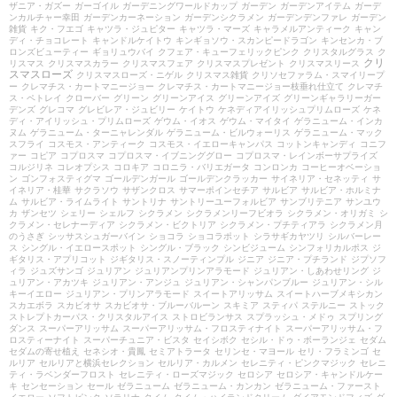
ザニア・ガズー
ガーゴイル
ガーデニングワールドカップ
ガーデン
ガーデンアイテム
ガーデ
ンカルチャー幸田
ガーデンカーネーション
ガーデンシクラメン
ガーデンデンファレ
ガーデン
雑貨
キク・フエゴ
キャツラ・ジュピター
キャツラ・マーズ
キャラメルアンティーク
キャン
ディ・チョコレート
キャンドルケイトウ
キンギョソウ・スカンピードラゴン
キンセンカ・ブ
ロンズビューティー
ギョリュウバイ
クフェア・キューフェリックピンク
クリスタルグラス
ク
クリ
リスマス
クリスマスカラー
クリスマスフェア
クリスマスプレゼント
クリスマスリース
スマスローズ
クリスマスローズ・ニゲル
クリスマス雑貨
クリソセファラム・スマイリープ
ー
クレマチス・カートマニージョー
クレマチス・カートマニージョー枝垂れ仕立て
クレマチ
ス・ペトレイ
クローバー
グリーン
グリーンアイス
グリーンアイズ
グリーンギャラリーガー
デンズ
グレコマ
グレビレア・ジュビリー
ケイトウ
ケネディアイリッシュプリムローズ
ケネ
ディ・アイリッシュ・プリムローズ
ゲウム・イオス
ゲウム・マイタイ
ゲラニューム・インカ
ヌム
ゲラニューム・ターニャレンダル
ゲラニューム・ビルウォーリス
ゲラニューム・マック
スフライ
コスモス・アンティーク
コスモス・イエローキャンパス
コットンキャンディ
コニフ
ァー
コピア
コプロスマ
コプロスマ・イブニンググロー
コプロスマ・レインボーサプライズ
コルジリネ
コレオプシス
コロキア
コロニラ・バリエガータ
コンロンカ
コーヒーオベーショ
ン
ゴンフォスティグマ
ゴールデンガール
ゴールデンクラッカー
サイネリア・セネッティ
サ
イネリア・桂華
サクラソウ
サザンクロス
サマーポインセチア
サルビア
サルビア・ホルミナ
ム
サルビア・ライムライト
サントリナ
サントリーユーフォルビア
サンブリテニア
サンユウ
カ
ザンセツ
シェリー
シェルフ
シクラメン
シクラメンリーフビオラ
シクラメン・オリガミ
シ
クラメン・セレナーディア
シクラメン・ビクトリア
シクラメン・プチティアラ
シクラメン月
のうさぎ
シッサスシュガーバイン
ショコラ
ショコラポット
シラサギカヤツリ
シルバーレー
ス
シングル・イエロースポット
シングル・ブラック
シンビジューム
シンフォリカルポス
ジ
ギタリス・アプリコット
ジギタリス・スノーティンプル
ジニア
ジニア・プチランド
ジプソフ
ィラ
ジュズサンゴ
ジュリアン
ジュリアンプリンアラモード
ジュリアン・しあわせリング
ジ
ュリアン・アカツキ
ジュリアン・アンジュ
ジュリアン・シャンパンブルー
ジュリアン・シル
キーイエロー
ジュリアン・プリンアラモード
スイートアリッサム
スイートハーブメキシカン
スカエボラ
スカビオサ
スカビオサ・ブルーバルーン
スキミア
スティパ
ステルニー
ストック
ストレプトカーパス・クリスタルアイス
ストロビランサス
スプラッシュ・メドゥ
スプリング
ダンス
スーパーアリッサム
スーパーアリッサム・フロスティナイト
スーパーアリッサム・フ
ロスティーナイト
スーパーチュニア・ビスタ
セイシボク
セシル・ドゥ・ボーランジェ
セダム
セダムの寄せ植え
セネシオ・貴鳳
セミアトラータ
セリンセ・マヨール
セリ・フラミンゴ
セ
ルリア
セルリアと横浜セレクション
セルリア・カルメン
セレニティ・ピンクマジック
セレニ
ティ・ラベンダーフロスト
セレニティ・ローズマジック
セロシア
セロシア・キャンドルケー
キ
センセーション
セール
ゼラニューム
ゼラニューム・カンカン
ゼラニューム・ファースト