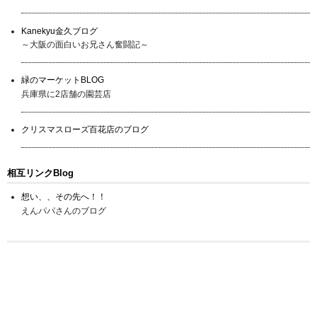
Kanekyu金久ブログ
～大阪の面白いお兄さん奮闘記～
緑のマーケットBLOG
兵庫県に2店舗の園芸店
クリスマスローズ百花店のブログ
相互リンクBlog
想い、、その先へ！！
えんパパさんのブログ