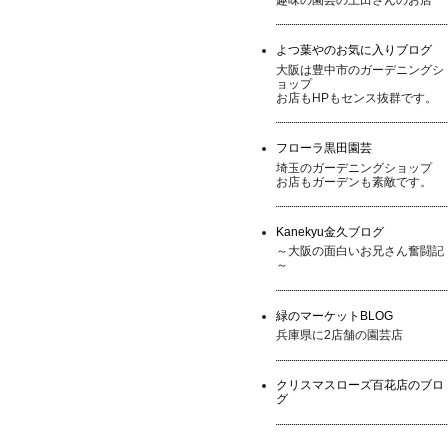
よつ葉やのお気に入りブログ
大阪は豊中市のガーデニングシ
ョップ
お店もHPもセンス抜群です。
フローラ黒田園芸
埼玉のガーデニングショップ
お店もガーデンも素敵です。
Kanekyu金久ブログ
～大阪の面白いお兄さん奮闘記
～
緑のマーケットBLOG
兵庫県に2店舗の園芸店
クリスマスローズ百花店のブロ
グ