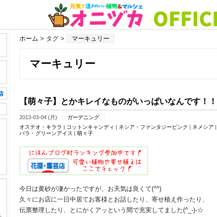
ホーム
> タグ >
マーキュリー
マーキュリー
【萌々子】とかキレイなものがいっぱいなんです！！
2013-03-04 (月)
ガーデニング
オステオ・キララ
|
コットンキャンディ
|
ネシア・ファンタジーピンク
|
ネメシア
バラ・グリーンアイス
|
萌々子
今日は黄砂が凄かったですが、お天気は良くて(^^)
久々にお店に一日中居てお客様とお話したり、寄せ植え作ったり、
伝票整理したり、とにかくアッという間で充実してました(^_-)-☆