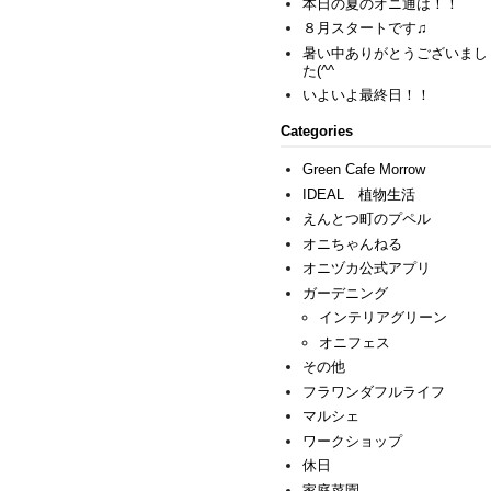
本日の夏のオニ通は！！
８月スタートです♫
暑い中ありがとうございまし
た(^^ゞ
いよいよ最終日！！
Categories
Green Cafe Morrow
IDEAL 植物生活
えんとつ町のプペル
オニちゃんねる
オニヅカ公式アプリ
ガーデニング
インテリアグリーン
オニフェス
その他
フラワンダフルライフ
マルシェ
ワークショップ
休日
家庭菜園