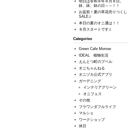
明日は令和８年８月８日。
鉢、鉢、鉢の日～～！！
お盆前！夏の草花売りつくし
SALE♫
本日の夏のオニ通は！！
８月スタートです♫
Categories
Green Cafe Morrow
IDEAL 植物生活
えんとつ町のプペル
オニちゃんねる
オニヅカ公式アプリ
ガーデニング
インテリアグリーン
オニフェス
その他
フラワンダフルライフ
マルシェ
ワークショップ
休日