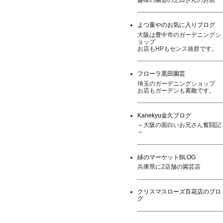
よつ葉やのお気に入りブログ
大阪は豊中市のガーデニングシ
ョップ
お店もHPもセンス抜群です。
フローラ黒田園芸
埼玉のガーデニングショップ
お店もガーデンも素敵です。
Kanekyu金久ブログ
～大阪の面白いお兄さん奮闘記
～
緑のマーケットBLOG
兵庫県に2店舗の園芸店
クリスマスローズ百花店のブロ
グ