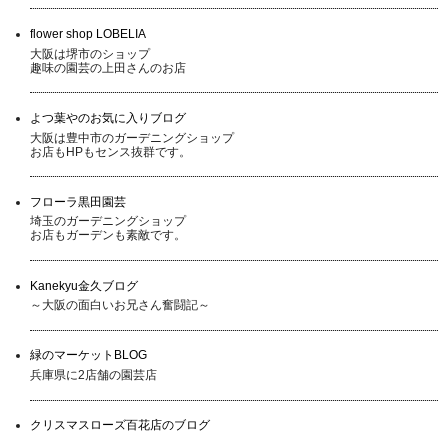
flower shop LOBELIA
大阪は堺市のショップ
趣味の園芸の上田さんのお店
よつ葉やのお気に入りブログ
大阪は豊中市のガーデニングショップ
お店もHPもセンス抜群です。
フローラ黒田園芸
埼玉のガーデニングショップ
お店もガーデンも素敵です。
Kanekyu金久ブログ
～大阪の面白いお兄さん奮闘記～
緑のマーケットBLOG
兵庫県に2店舗の園芸店
クリスマスローズ百花店のブログ