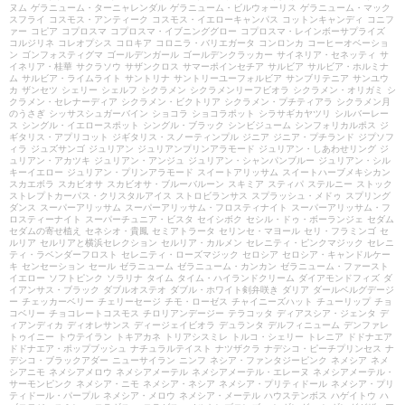
ヌム
ゲラニューム・ターニャレンダル
ゲラニューム・ビルウォーリス
ゲラニューム・マック
スフライ
コスモス・アンティーク
コスモス・イエローキャンパス
コットンキャンディ
コニフ
ァー
コピア
コプロスマ
コプロスマ・イブニンググロー
コプロスマ・レインボーサプライズ
コルジリネ
コレオプシス
コロキア
コロニラ・バリエガータ
コンロンカ
コーヒーオベーショ
ン
ゴンフォスティグマ
ゴールデンガール
ゴールデンクラッカー
サイネリア・セネッティ
サ
イネリア・桂華
サクラソウ
サザンクロス
サマーポインセチア
サルビア
サルビア・ホルミナ
ム
サルビア・ライムライト
サントリナ
サントリーユーフォルビア
サンブリテニア
サンユウ
カ
ザンセツ
シェリー
シェルフ
シクラメン
シクラメンリーフビオラ
シクラメン・オリガミ
シ
クラメン・セレナーディア
シクラメン・ビクトリア
シクラメン・プチティアラ
シクラメン月
のうさぎ
シッサスシュガーバイン
ショコラ
ショコラポット
シラサギカヤツリ
シルバーレー
ス
シングル・イエロースポット
シングル・ブラック
シンビジューム
シンフォリカルポス
ジ
ギタリス・アプリコット
ジギタリス・スノーティンプル
ジニア
ジニア・プチランド
ジプソフ
ィラ
ジュズサンゴ
ジュリアン
ジュリアンプリンアラモード
ジュリアン・しあわせリング
ジ
ュリアン・アカツキ
ジュリアン・アンジュ
ジュリアン・シャンパンブルー
ジュリアン・シル
キーイエロー
ジュリアン・プリンアラモード
スイートアリッサム
スイートハーブメキシカン
スカエボラ
スカビオサ
スカビオサ・ブルーバルーン
スキミア
スティパ
ステルニー
ストック
ストレプトカーパス・クリスタルアイス
ストロビランサス
スプラッシュ・メドゥ
スプリング
ダンス
スーパーアリッサム
スーパーアリッサム・フロスティナイト
スーパーアリッサム・フ
ロスティーナイト
スーパーチュニア・ビスタ
セイシボク
セシル・ドゥ・ボーランジェ
セダム
セダムの寄せ植え
セネシオ・貴鳳
セミアトラータ
セリンセ・マヨール
セリ・フラミンゴ
セ
ルリア
セルリアと横浜セレクション
セルリア・カルメン
セレニティ・ピンクマジック
セレニ
ティ・ラベンダーフロスト
セレニティ・ローズマジック
セロシア
セロシア・キャンドルケー
キ
センセーション
セール
ゼラニューム
ゼラニューム・カンカン
ゼラニューム・ファースト
イエロー
ソフトピンク
ソラリナ
タイム
タイム・ハイランドクリーム
ダイアモンドフィズ
ダ
イアンサス・ブラック
ダブルオステオ
ダブル・ホワイト剣弁咲き
ダリア
ダールベルグデージ
ー
チェッカーベリー
チェリーセージ
チモ・ローゼス
チャイニーズハット
チューリップ
チョ
コベリー
チョコレートコスモス
チロリアンデージー
テラコッタ
ディアスシア・ジェンタ
デ
ィアンディカ
ディオレサンス
ディージェイビオラ
デュランタ
デルフィニューム
デンファレ
トゥイニー
トウテイラン
トキアカネ
トリアシスミレ
トルコ・シェリー
トレニア
ドドナエア
ドドナエア・ポップブッシュ
ナチュラルテイスト
ナツザクラ
ナデシコ・ピーチプリンセス
ナ
デシコ・ブラックアダー
ニューサイラン
ニンフ
ネシア・ファンタジーピンク
ネメシア
ネメ
シアニモ
ネメシアメロウ
ネメシアメーテル
ネメシアメーテル・エレーヌ
ネメシアメーテル・
サーモンピンク
ネメシア・ニモ
ネメシア・ネシア
ネメシア・プリティドール
ネメシア・プリ
ティドール・パープル
ネメシア・メロウ
ネメシア・メーテル
ハウステンボス
ハゲイトウ
ハ