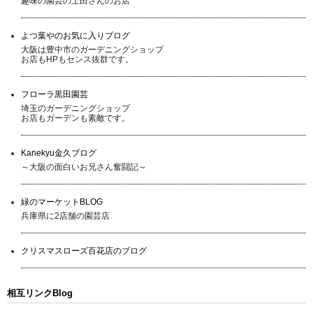
趣味の園芸の上田さんのお店
よつ葉やのお気に入りブログ
大阪は豊中市のガーデニングショップ
お店もHPもセンス抜群です。
フローラ黒田園芸
埼玉のガーデニングショップ
お店もガーデンも素敵です。
Kanekyu金久ブログ
～大阪の面白いお兄さん奮闘記～
緑のマーケットBLOG
兵庫県に2店舗の園芸店
クリスマスローズ百花店のブログ
相互リンクBlog