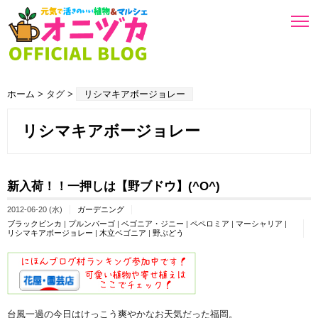
ホーム
> タグ >
リシマキアボージョレー
リシマキアボージョレー
新入荷！！一押しは【野ブドウ】(^O^)
2012-06-20 (水)
ガーデニング
ブラックビンカ
|
プルンパーゴ
|
ベゴニア・ジニー
|
ペペロミア
|
マーシャリア
|
リシマキアボージョレー
|
木立ベゴニア
|
野ぶどう
台風一過の今日はけっこう爽やかなお天気だった福岡。