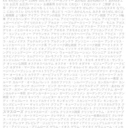
4月
9月カレンダー
11周年
DJビオラ・バーガンディー
あかね空
あかね色のメイ
あわゆきエ
リカ
お正月
お正月バージョン
お歳暮用
かがり火
くれない
くれないロンド
ご挨拶
さくら
草・プリマ
さざなみ
さにべる
しくらしくら
すい～つビオラ
ぜんざい
つぶらなタヌキ
なでし
こ
においスミレ
ひらりモモ
ひらり・赤ぶどう
べコパ
みかんちゃん
みさき
ゆうぜん
ゆくは
し植物園
よつ葉や
アイアン
アイアンの花台
アイアンバスケット
アイアン雑貨
アイアン３輪
車
アイスラベンダー
アイビーゼラニューム
アイビーゼラニューム・シビル
アイビーゼラ・シ
ュガーベイビー
アイリのスキップ
アカエナ・パープルグースリーフ
アカシア・モニカ
アガス
ターシェ・ゴールデンジュビリー
アキレア
アジサイ
アジュガ
アスター
アステリア
アスフォ
デリネ・イエローキャンドル
アズレア
アネモネ
アネモネとビオラ
アフリカンアイズ
アベリ
ア・コンフェッティー
アマランサス
アヤリッチバイカラーパープル
アラビス
アラビス・グラ
シア
アリッサム・サミット
アルストロメリア
アルテナンテラ・ポリゴノイデス
アルテナンテ
ラ・ルビノイデス
アルテルナンテラ
アルテンナンテラ
アンソニー・パーカー
アンティリス・
レッドカーペット
アンティーク系
アンティーク調な雑貨
アンティーク雑貨
アークトチス
ア
ークトチス・グランディス
イオノプシディウム
イソトマ
イチゴのミルフィーユ
イベリス
イ
ングリッシュデージー
インテリアグリーン
ウォールデコレーション
ウンシニア
エキナセア
エスピノグリーン
エムグリーン
エレモフィラ
エレモフィラ・トビーベル
エンジェルリング
エンジェルレース
エンジェル・ローズピコティー
オカメヅタ・キセキ
オキザリス・サンラッ
ク
オシャレな雑貨
オステオスペルマム
オステオ・キララ
オダマキ・ビジューアンティークピ
ンク
オダマキ・マーブル
オルトシフォン
オルレイア
オルレイヤ
オレガノ
オレガノ・ユノ
オ
ージースノーブッシュ
オーストラリアンプランツ
オーストラリアンローズマリー
オータムカ
ラー
オーリキュラ
カラテア・オービフォリア
カランコエ・シャンデリア
カラーリーフ
カラ
ーリーフ金魚草
カリオプテリス
カリオペ
カリフォルニア・ドリーミング
カルチャー教室
カ
ルーナ
カルーナ・オータムパレット
カロケファリス・シルバーブッシュ
カンガルーポー
カン
ガルー・ポー
カンナ
カンパーナ・ピンク
カーネーション
ガイラルディア
ガウラ・あかね
ガ
ザニア・ガズー
ガーゴイル
ガーデニングワールドカップ
ガーデン
ガーデンアイテム
ガーデ
ンカルチャー幸田
ガーデンカーネーション
ガーデンシクラメン
ガーデンデンファレ
ガーデン
雑貨
キク・フエゴ
キャツラ・ジュピター
キャツラ・マーズ
キャラメルアンティーク
キャン
ディ・チョコレート
キャンドルケイトウ
キンギョソウ・スカンピードラゴン
キンセンカ・ブ
ロンズビューティー
ギョリュウバイ
クフェア・キューフェリックピンク
クリスタルグラス
ク
クリ
リスマス
クリスマスカラー
クリスマスフェア
クリスマスプレゼント
クリスマスリース
スマスローズ
クリスマスローズ・ニゲル
クリスマス雑貨
クリソセファラム・スマイリープ
ー
クレマチス・カートマニージョー
クレマチス・カートマニージョー枝垂れ仕立て
クレマチ
ス・ペトレイ
クローバー
グリーン
グリーンアイス
グリーンアイズ
グリーンギャラリーガー
デンズ
グレコマ
グレビレア・ジュビリー
ケイトウ
ケネディアイリッシュプリムローズ
ケネ
ディ・アイリッシュ・プリムローズ
ゲウム・イオス
ゲウム・マイタイ
ゲラニューム・インカ