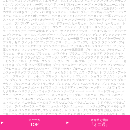
ゴロモジャスミン
ハロラギス
ハロラゲス・メルトンブロンズ
ハンギング
ハンギングガザニア
ハンギングバスケット
ハーデンベルギア
ハートブレイカー
ハーブ
ハーブゼラニューム
バイ
オゴールド
バイオレット系寄せ植え
バコパ
バスケットアレンジ
バラのような葉ボタン
バラ
の大苗
バラ咲きジュリアン
バラ咲きジュリアン・シルバーブルー
バラ大苗
バルコニーゼラニ
ューム
バレンシアアイボリーポーチ
バーガンディアイスバーグ
バーガンディー系
バージニア
ストック
バードバス
パティオガーベラ
パンジー
パンジーゼラ
パープルクランベリー
ヒスパ
ニカム・プルプレア
ヒペリカム・ゴールドフォーム
ヒペリカム・シルバーナ
ヒペリカム・ト
リカラー
ヒューケラ
ビオラ
ビオラ マンゴーアンティーク
ビオラ・サンフラッシュ
ビオ
ラ・チョコベリー
ビオラ花絵本
ビジュー・サファイヤ
ビデンス・イエローパレット
ビバーナ
ム
ビバーナム・ティヌス
ビンカ
ビート・ブルズブラッド
ピメレア
ピレア
ピンクアンティー
ク
ピンクイントゥーション
ピーチフロマージュ
ピーチ姫
ファイバー鉢
ファイヤーワークス
ファリナセア
フィットニア
フェア
フェアリーチュール
フェアリーピンク
フチンシア・アイ
スキューブ
フライングエッグ
フランクハードレイ
フリズルシズル
フリリアージュ
フリンジ
系シクラメン
フレンチラベンダー・マール
フローラ黒田園芸
ブライダルベル
ブラキカム
ブ
ラキカム・チェリッシュ
ブラキカム・ホワイティ
ブラスコ
ブラックダリア
ブラックナイト
ブラックバード
ブラックビンカ
ブラックルシアン
ブラッシングブライド
ブリキ
ブリリアン
トピンクアイスバーグ
ブルーエンジェル
ブルーコーラル
ブルーデージー
ブルーデージー・青
いうさぎ
ブルー系
ブルー系寄せ植え
ブードゥースター・ピンク
プチティアラ
プチマカロン
プチロータス
プチロータスジョーイ
プラティセカ・ブルーコメット
プリペット
プリペット・
カスタードリップ
プリムラ
プリムラ・さくらさくら
プリムラ・アラカルト
プリムラ・アート
カラー
プリムラ・オーリキュラ
プリムラ・カルテット
プリムラ・ショコラ
プリムラ・ジュリ
アン
プリムラ・ブルースプラッシュ
プリンセスアイコ
プルマージュ・ウェーブピンク
プルモ
ナリア
プルンパーゴ
プレクトランサス
プレミアム
プレミアムシクラメン
プレミアム・ジュ
リアン
プロフュージョン
ヘミグラフィス
ヘミジギア・マーブルキャンディ
ヘリオフィラ
ヘ
リクリサム
ヘリクリサム・ライムライム
ヘンリーヅタ
ヘーベ
ヘーベ・ハートブレイカー
ベ
ゴニア
ベゴニア・ジニー
ベロニカ・オックスフォードブルー
ベロニカ・グレース
ベロニカ・
トウテイラン
ベロニカ・マダムマルシア
ベロニカ・ミッフィープルート
ペチュニア
ペッシ
ュ・ボンボン
ペニセタム
ペペロミア
ペラルゴニウム
ペラルゴニウム・シドイデス
ペラルゴ
ニウム・ラベンダーラス
ペラルゴニューム
ペラルゴニューム・エンジェルアイズ
ペルシカリ
ア・斑入り
ペンタス
ホスマリエンゼ
ホルミナム
ホワイト・クリスマスな寄せ植え
ボルデュ
ールドール
ボロニア
ボロニア・ピナータ
ポインセチア
ポインセチア・キャンドルライト
ポ
ット
ポリゴナム
ポレモニューム
マイファニープリンセス
マウント・エデン
マスカットのジ
オニヅカ
寄せ植え通販
ュレ
マトリカリア・ライム
マリーヌ
マーガレット
マーガレット・ウォーターメロン
マーガ
TOP
『オニ通』
レット・ソレミオ
マーガレット・パーカッション
マーガレット・ペパーミント
マーガレッ
ト・メテオールレッド
マーガレット・モモコ
マーキュリー
マーシャリア
ミカニア
ミスティ