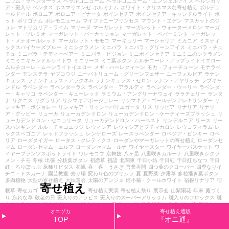
ニウム・ラベンダーラス
ペラルゴニューム
ペラルゴニューム・エンジェルアイズ
ペルシカリ
ア・斑入り
ペンタス
ホスマリエンゼ
ホルミナム
ホワイト・クリスマスな寄せ植え
ボルデュ
ールドール
ボロニア
ボロニア・ピナータ
ポインセチア
ポインセチア・キャンドルライト
ポ
ット
ポリゴナム
ポレモニューム
マイファニープリンセス
マウント・エデン
マスカットのジ
ュレ
マトリカリア・ライム
マリーヌ
マーガレット
マーガレット・ウォーターメロン
マーガ
レット・ソレミオ
マーガレット・パーカッション
マーガレット・ペパーミント
マーガレッ
ト・メテオールレッド
マーガレット・モモコ
マーキュリー
マーシャリア
ミカニア
ミスティ
ックスパイヤーズブルー
ミニシクラメン
ミニバラ
ミニバラ・グリーンアイス
ミニバラ・チュ
チュ
ミニバラ・テディーベアー
ミニバラ・ピジョン
ミニポインセチア
ミニミニのシクラメン
ミニミニキャンドルケイトウ
ミニリース
ミニ葉ボタン
ムルチコーレ・アップライトイエロー
ムルチコーレ・ムーンライトイエロー
メギ・ハーレクィーン
モカ・フォーチューン
モナラベ
ンダー
モンステラ
ヤブコウジ
ユーパトリューム・グリーンフェザー
ユーフォルビア
ラナン
キュラス
ラナンキュラス・アラクネJr
ラナンキュラス・セロン
ラナン・アヤリッチ
ラブキャ
ンドル
ラベンダー
ラベンダーラス
ラベンダー・アラルディ
ラベンダー・ウーリー
ラベンダ
ー・キャリコ
ラベンダー・キューレッド
ラミウム・アングリーナウェイ
ララチェリー
ランタ
ナ
リクニス
リグラリア
リシマキアボージョレー
リシマキア・ゴールデンアレキサンダー
リ
シマキア・ボジョレー
リシマキア・リッシーバリエガータ
リス
リッピア
リナリア
リナリ
ア・グッピー
リューカ
リューカデンドロン
リューカデンドロン・ケーティーズブラッシュ
リ
ューカデンドロン・セニョリータ
リューカデンドロン・ハーベスト
リンデルニア
リース
リー
スハンギング
ルル・チョコエッジ
レウィシア
レウィシアとプチマカロン
レウコフィラム
レ
ックスベゴニア
レッドフラッシュ
レンゲローズ
レースラベンダー
ロベジア・ピンキー
ロベ
リア
ローズタイガー
ロータス・クレティクス
ローダンやマーガレットの寄せ植え
ローダンセ
マム
ローダンセマム・エルフ
ローダンセマム・ルナ
ワイヤースター
ワイヤーバスケット
ワ
イヤープランツスポットライト
ワレモコウ
京舞妓
八ヶ岳
八重咲きカルーナ
八重咲きシクラ
メン・チモ
冬桜
出張
分枝葉ボタン
初恋草
初詣
北関東
千日小坊
千日紅
千日紅ちなつ
千日
紅・ろりぽっぷ
原種リビダス
和風
喜・喜・うさぎ
営業再開
四つ葉のクローバー
四季なりイ
チゴ・トスカーナ
園芸教室
売り場
変わり色のプリムラ
夏
夏野菜
夕霧草
多粒播き葉ボタン
多肉植物
大型の寄せ植え
大抽選会
太陽のアンジェ
姫小菊・クールホワイト
宿根リナリア
宿
寄せ植え
根草
寄せカゴ
寄せ植え実演
寄せ植え祭り
展示会
山紫陽花
年末
庭づく
り
忘れな草
敬老の日
斑入りのアラビス
斑入りのスーパーアリッサム
斑入りのフロックス
斑
入りカラミンサ
斑入りグレコマ
斑入りネメシア
新しい鉢
新春初売り
新色
日々草
星咲きジュ
リアン
晴れの日のパル
木漏れ日のクウ
木立ベゴニア
木製雑貨
朱鷺茜
桐生ビオラ
梅雨対策
オニヅカ
寄せ植え通販
森の妖精
植え替え体験
植え込みのお仕事
植栽
横浜セレクション
歌姫
水仙
渋谷園芸
烏羽千
TOP
『オニ通』
両
照り葉葉ボタン
球根
球根ベゴニア
白雪姫
神戸ビオラ
福袋
秋
秋バラフェア
秋色
秋色ケ