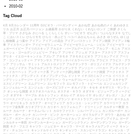
2010-02
Tag Cloud
4月
9月カレンダー
11周年
DJビオラ・バーガンディー
あかね空
あかね色のメイ
あわゆきエ
リカ
お正月
お正月バージョン
お歳暮用
かがり火
くれない
くれないロンド
ご挨拶
さくら
草・プリマ
さざなみ
さにべる
しくらしくら
すい～つビオラ
ぜんざい
つぶらなタヌキ
なでし
こ
においスミレ
ひらりモモ
ひらり・赤ぶどう
べコパ
みかんちゃん
みさき
ゆうぜん
ゆくは
し植物園
よつ葉や
アイアン
アイアンの花台
アイアンバスケット
アイアン雑貨
アイアン３輪
車
アイスラベンダー
アイビーゼラニューム
アイビーゼラニューム・シビル
アイビーゼラ・シ
ュガーベイビー
アイリのスキップ
アカエナ・パープルグースリーフ
アカシア・モニカ
アガス
ターシェ・ゴールデンジュビリー
アキレア
アジサイ
アジュガ
アスター
アステリア
アスフォ
デリネ・イエローキャンドル
アズレア
アネモネ
アネモネとビオラ
アフリカンアイズ
アベリ
ア・コンフェッティー
アマランサス
アヤリッチバイカラーパープル
アラビス
アラビス・グラ
シア
アリッサム・サミット
アルストロメリア
アルテナンテラ・ポリゴノイデス
アルテナンテ
ラ・ルビノイデス
アルテルナンテラ
アルテンナンテラ
アンソニー・パーカー
アンティリス・
レッドカーペット
アンティーク系
アンティーク調な雑貨
アンティーク雑貨
アークトチス
ア
ークトチス・グランディス
イオノプシディウム
イソトマ
イチゴのミルフィーユ
イベリス
イ
ングリッシュデージー
インテリアグリーン
ウォールデコレーション
ウンシニア
エキナセア
エスピノグリーン
エムグリーン
エレモフィラ
エレモフィラ・トビーベル
エンジェルリング
エンジェルレース
エンジェル・ローズピコティー
オカメヅタ・キセキ
オキザリス・サンラッ
ク
オシャレな雑貨
オステオスペルマム
オステオ・キララ
オダマキ・ビジューアンティークピ
ンク
オダマキ・マーブル
オルトシフォン
オルレイア
オルレイヤ
オレガノ
オレガノ・ユノ
オ
ージースノーブッシュ
オーストラリアンプランツ
オーストラリアンローズマリー
オータムカ
ラー
オーリキュラ
カラテア・オービフォリア
カランコエ・シャンデリア
カラーリーフ
カラ
ーリーフ金魚草
カリオプテリス
カリオペ
カリフォルニア・ドリーミング
カルチャー教室
カ
ルーナ
カルーナ・オータムパレット
カロケファリス・シルバーブッシュ
カンガルーポー
カン
ガルー・ポー
カンナ
カンパーナ・ピンク
カーネーション
ガイラルディア
ガウラ・あかね
ガ
ザニア・ガズー
ガーゴイル
ガーデニングワールドカップ
ガーデン
ガーデンアイテム
ガーデ
ンカルチャー幸田
ガーデンカーネーション
ガーデンシクラメン
ガーデンデンファレ
ガーデン
雑貨
キク・フエゴ
キャツラ・ジュピター
キャツラ・マーズ
キャラメルアンティーク
キャン
ディ・チョコレート
キャンドルケイトウ
キンギョソウ・スカンピードラゴン
キンセンカ・ブ