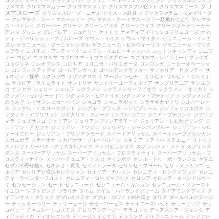
ロンズビューティー
ギョリュウバイ
クフェア・キューフェリックピンク
クリスタルグラス
ク
クリ
リスマス
クリスマスカラー
クリスマスフェア
クリスマスプレゼント
クリスマスリース
スマスローズ
クリスマスローズ・ニゲル
クリスマス雑貨
クリソセファラム・スマイリープ
ー
クレマチス・カートマニージョー
クレマチス・カートマニージョー枝垂れ仕立て
クレマチ
ス・ペトレイ
クローバー
グリーン
グリーンアイス
グリーンアイズ
グリーンギャラリーガー
デンズ
グレコマ
グレビレア・ジュビリー
ケイトウ
ケネディアイリッシュプリムローズ
ケネ
ディ・アイリッシュ・プリムローズ
ゲウム・イオス
ゲウム・マイタイ
ゲラニューム・インカ
ヌム
ゲラニューム・ターニャレンダル
ゲラニューム・ビルウォーリス
ゲラニューム・マック
スフライ
コスモス・アンティーク
コスモス・イエローキャンパス
コットンキャンディ
コニフ
ァー
コピア
コプロスマ
コプロスマ・イブニンググロー
コプロスマ・レインボーサプライズ
コルジリネ
コレオプシス
コロキア
コロニラ・バリエガータ
コンロンカ
コーヒーオベーショ
ン
ゴンフォスティグマ
ゴールデンガール
ゴールデンクラッカー
サイネリア・セネッティ
サ
イネリア・桂華
サクラソウ
サザンクロス
サマーポインセチア
サルビア
サルビア・ホルミナ
ム
サルビア・ライムライト
サントリナ
サントリーユーフォルビア
サンブリテニア
サンユウ
カ
ザンセツ
シェリー
シェルフ
シクラメン
シクラメンリーフビオラ
シクラメン・オリガミ
シ
クラメン・セレナーディア
シクラメン・ビクトリア
シクラメン・プチティアラ
シクラメン月
のうさぎ
シッサスシュガーバイン
ショコラ
ショコラポット
シラサギカヤツリ
シルバーレー
ス
シングル・イエロースポット
シングル・ブラック
シンビジューム
シンフォリカルポス
ジ
ギタリス・アプリコット
ジギタリス・スノーティンプル
ジニア
ジニア・プチランド
ジプソフ
ィラ
ジュズサンゴ
ジュリアン
ジュリアンプリンアラモード
ジュリアン・しあわせリング
ジ
ュリアン・アカツキ
ジュリアン・アンジュ
ジュリアン・シャンパンブルー
ジュリアン・シル
キーイエロー
ジュリアン・プリンアラモード
スイートアリッサム
スイートハーブメキシカン
スカエボラ
スカビオサ
スカビオサ・ブルーバルーン
スキミア
スティパ
ステルニー
ストック
ストレプトカーパス・クリスタルアイス
ストロビランサス
スプラッシュ・メドゥ
スプリング
ダンス
スーパーアリッサム
スーパーアリッサム・フロスティナイト
スーパーアリッサム・フ
ロスティーナイト
スーパーチュニア・ビスタ
セイシボク
セシル・ドゥ・ボーランジェ
セダム
セダムの寄せ植え
セネシオ・貴鳳
セミアトラータ
セリンセ・マヨール
セリ・フラミンゴ
セ
ルリア
セルリアと横浜セレクション
セルリア・カルメン
セレニティ・ピンクマジック
セレニ
ティ・ラベンダーフロスト
セレニティ・ローズマジック
セロシア
セロシア・キャンドルケー
キ
センセーション
セール
ゼラニューム
ゼラニューム・カンカン
ゼラニューム・ファースト
イエロー
ソフトピンク
ソラリナ
タイム
タイム・ハイランドクリーム
ダイアモンドフィズ
ダ
イアンサス・ブラック
ダブルオステオ
ダブル・ホワイト剣弁咲き
ダリア
ダールベルグデージ
ー
チェッカーベリー
チェリーセージ
チモ・ローゼス
チャイニーズハット
チューリップ
チョ
コベリー
チョコレートコスモス
チロリアンデージー
テラコッタ
ディアスシア・ジェンタ
デ
ィアンディカ
ディオレサンス
ディージェイビオラ
デュランタ
デルフィニューム
デンファレ