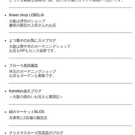
flower shop LOBELIA
大阪は堺市のショップ
趣味の園芸の上田さんのお店
よつ葉やのお気に入りブログ
大阪は豊中市のガーデニングショップ
お店もHPもセンス抜群です。
フローラ黒田園芸
埼玉のガーデニングショップ
お店もガーデンも素敵です。
Kanekyu金久ブログ
～大阪の面白いお兄さん奮闘記～
緑のマーケットBLOG
兵庫県に2店舗の園芸店
クリスマスローズ百花店のブログ