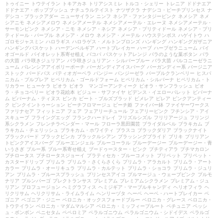
トゥイニー
トウテイラン
トキアカネ
トリアシスミレ
トルコ・シェリー
トレニア
ドドナエア
ドドナエア・ポップブッシュ
ナチュラルテイスト
ナツザクラ
ナデシコ・ピーチプリンセス
ナ
デシコ・ブラックアダー
ニューサイラン
ニンフ
ネシア・ファンタジーピンク
ネメシア
ネメ
シアニモ
ネメシアメロウ
ネメシアメーテル
ネメシアメーテル・エレーヌ
ネメシアメーテル・
サーモンピンク
ネメシア・ニモ
ネメシア・ネシア
ネメシア・プリティドール
ネメシア・プリ
ティドール・パープル
ネメシア・メロウ
ネメシア・メーテル
ハウステンボス
ハゲイトウ
ハ
ゴロモジャスミン
ハロラギス
ハロラゲス・メルトンブロンズ
ハンギング
ハンギングガザニア
ハンギングバスケット
ハーデンベルギア
ハートブレイカー
ハーブ
ハーブゼラニューム
バイ
オゴールド
バイオレット系寄せ植え
バコパ
バスケットアレンジ
バラのような葉ボタン
バラ
の大苗
バラ咲きジュリアン
バラ咲きジュリアン・シルバーブルー
バラ大苗
バルコニーゼラニ
ューム
バレンシアアイボリーポーチ
バーガンディアイスバーグ
バーガンディー系
バージニア
ストック
バードバス
パティオガーベラ
パンジー
パンジーゼラ
パープルクランベリー
ヒスパ
ニカム・プルプレア
ヒペリカム・ゴールドフォーム
ヒペリカム・シルバーナ
ヒペリカム・ト
リカラー
ヒューケラ
ビオラ
ビオラ マンゴーアンティーク
ビオラ・サンフラッシュ
ビオ
ラ・チョコベリー
ビオラ花絵本
ビジュー・サファイヤ
ビデンス・イエローパレット
ビバーナ
ム
ビバーナム・ティヌス
ビンカ
ビート・ブルズブラッド
ピメレア
ピレア
ピンクアンティー
ク
ピンクイントゥーション
ピーチフロマージュ
ピーチ姫
ファイバー鉢
ファイヤーワークス
ファリナセア
フィットニア
フェア
フェアリーチュール
フェアリーピンク
フチンシア・アイ
スキューブ
フライングエッグ
フランクハードレイ
フリズルシズル
フリリアージュ
フリンジ
系シクラメン
フレンチラベンダー・マール
フローラ黒田園芸
ブライダルベル
ブラキカム
ブ
ラキカム・チェリッシュ
ブラキカム・ホワイティ
ブラスコ
ブラックダリア
ブラックナイト
ブラックバード
ブラックビンカ
ブラックルシアン
ブラッシングブライド
ブリキ
ブリリアン
トピンクアイスバーグ
ブルーエンジェル
ブルーコーラル
ブルーデージー
ブルーデージー・青
いうさぎ
ブルー系
ブルー系寄せ植え
ブードゥースター・ピンク
プチティアラ
プチマカロン
プチロータス
プチロータスジョーイ
プラティセカ・ブルーコメット
プリペット
プリペット・
カスタードリップ
プリムラ
プリムラ・さくらさくら
プリムラ・アラカルト
プリムラ・アート
カラー
プリムラ・オーリキュラ
プリムラ・カルテット
プリムラ・ショコラ
プリムラ・ジュリ
アン
プリムラ・ブルースプラッシュ
プリンセスアイコ
プルマージュ・ウェーブピンク
プルモ
ナリア
プルンパーゴ
プレクトランサス
プレミアム
プレミアムシクラメン
プレミアム・ジュ
リアン
プロフュージョン
ヘミグラフィス
ヘミジギア・マーブルキャンディ
ヘリオフィラ
ヘ
リクリサム
ヘリクリサム・ライムライム
ヘンリーヅタ
ヘーベ
ヘーベ・ハートブレイカー
ベ
ゴニア
ベゴニア・ジニー
ベロニカ・オックスフォードブルー
ベロニカ・グレース
ベロニカ・
トウテイラン
ベロニカ・マダムマルシア
ベロニカ・ミッフィープルート
ペチュニア
ペッシ
ュ・ボンボン
ペニセタム
ペペロミア
ペラルゴニウム
ペラルゴニウム・シドイデス
ペラルゴ