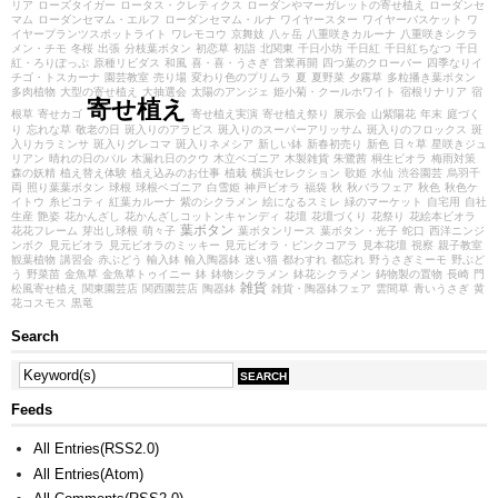
リア
ローズタイガー
ロータス・クレティクス
ローダンやマーガレットの寄せ植え
ローダンセ
マム
ローダンセマム・エルフ
ローダンセマム・ルナ
ワイヤースター
ワイヤーバスケット
ワ
イヤープランツスポットライト
ワレモコウ
京舞妓
八ヶ岳
八重咲きカルーナ
八重咲きシクラ
メン・チモ
冬桜
出張
分枝葉ボタン
初恋草
初詣
北関東
千日小坊
千日紅
千日紅ちなつ
千日
紅・ろりぽっぷ
原種リビダス
和風
喜・喜・うさぎ
営業再開
四つ葉のクローバー
四季なりイ
チゴ・トスカーナ
園芸教室
売り場
変わり色のプリムラ
夏
夏野菜
夕霧草
多粒播き葉ボタン
多肉植物
大型の寄せ植え
大抽選会
太陽のアンジェ
姫小菊・クールホワイト
宿根リナリア
宿
寄せ植え
根草
寄せカゴ
寄せ植え実演
寄せ植え祭り
展示会
山紫陽花
年末
庭づく
り
忘れな草
敬老の日
斑入りのアラビス
斑入りのスーパーアリッサム
斑入りのフロックス
斑
入りカラミンサ
斑入りグレコマ
斑入りネメシア
新しい鉢
新春初売り
新色
日々草
星咲きジュ
リアン
晴れの日のパル
木漏れ日のクウ
木立ベゴニア
木製雑貨
朱鷺茜
桐生ビオラ
梅雨対策
森の妖精
植え替え体験
植え込みのお仕事
植栽
横浜セレクション
歌姫
水仙
渋谷園芸
烏羽千
両
照り葉葉ボタン
球根
球根ベゴニア
白雪姫
神戸ビオラ
福袋
秋
秋バラフェア
秋色
秋色ケ
イトウ
糸ピコティ
紅葉カルーナ
紫のシクラメン
絵になるスミレ
緑のマーケット
自宅用
自社
生産
艶姿
花かんざし
花かんざしコットンキャンディ
花壇
花壇づくり
花祭り
花絵本ビオラ
葉ボタン
花花フレーム
芽出し球根
萌々子
葉ボタンリース
葉ボタン・光子
蛇口
西洋ニンジ
ンボク
見元ビオラ
見元ビオラのミッキー
見元ビオラ・ピンクコアラ
見本花壇
視察
親子教室
観葉植物
講習会
赤ぶどう
輸入鉢
輸入陶器鉢
迷い猫
都わすれ
都忘れ
野うさぎミーモ
野ぶど
う
野菜苗
金魚草
金魚草トゥイニー
鉢
鉢物シクラメン
鉢花シクラメン
鋳物製の置物
長崎
門
雑貨
松風寄せ植え
関東園芸店
関西園芸店
陶器鉢
雑貨・陶器鉢フェア
雲間草
青いうさぎ
黄
花コスモス
黒竜
Search
Feeds
All Entries(RSS2.0)
All Entries(Atom)