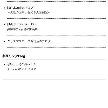
Kanekyu金久ブログ
～大阪の面白いお兄さん奮闘記～
緑のマーケットBLOG
兵庫県に2店舗の園芸店
クリスマスローズ百花店のブログ
相互リンクBlog
想い、、その先へ！！
えんパパさんのブログ