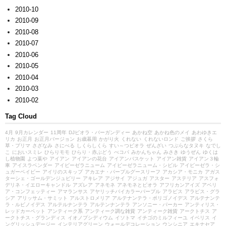
2010-10
2010-09
2010-08
2010-07
2010-06
2010-05
2010-04
2010-03
2010-02
Tag Cloud
4月
9月カレンダー
11周年
DJビオラ・バーガンディー
あかね空
あかね色のメイ
あわゆきエ
リカ
お正月
お正月バージョン
お歳暮用
かがり火
くれない
くれないロンド
ご挨拶
さくら
草・プリマ
さざなみ
さにべる
しくらしくら
すい～つビオラ
ぜんざい
つぶらなタヌキ
なでし
こ
においスミレ
ひらりモモ
ひらり・赤ぶどう
べコパ
みかんちゃん
みさき
ゆうぜん
ゆくは
し植物園
よつ葉や
アイアン
アイアンの花台
アイアンバスケット
アイアン雑貨
アイアン３輪
車
アイスラベンダー
アイビーゼラニューム
アイビーゼラニューム・シビル
アイビーゼラ・シ
ュガーベイビー
アイリのスキップ
アカエナ・パープルグースリーフ
アカシア・モニカ
アガス
ターシェ・ゴールデンジュビリー
アキレア
アジサイ
アジュガ
アスター
アステリア
アスフォ
デリネ・イエローキャンドル
アズレア
アネモネ
アネモネとビオラ
アフリカンアイズ
アベリ
ア・コンフェッティー
アマランサス
アヤリッチバイカラーパープル
アラビス
アラビス・グラ
シア
アリッサム・サミット
アルストロメリア
アルテナンテラ・ポリゴノイデス
アルテナンテ
ラ・ルビノイデス
アルテルナンテラ
アルテンナンテラ
アンソニー・パーカー
アンティリス・
レッドカーペット
アンティーク系
アンティーク調な雑貨
アンティーク雑貨
アークトチス
ア
ークトチス・グランディス
イオノプシディウム
イソトマ
イチゴのミルフィーユ
イベリス
イ
ングリッシュデージー
インテリアグリーン
ウォールデコレーション
ウンシニア
エキナセア