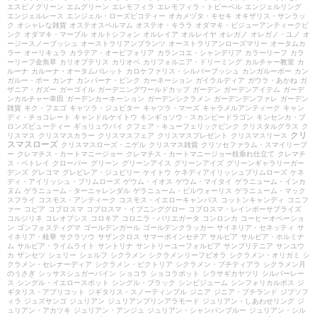
エスピノグリーン
エムグリーン
エレモフィラ
エレモフィラ・トビーベル
エンジェルリング
エンジェルレース
エンジェル・ローズピコティー
オカメヅタ・キセキ
オキザリス・サンラッ
ク
オシャレな雑貨
オステオスペルマム
オステオ・キララ
オダマキ・ビジューアンティークピ
ンク
オダマキ・マーブル
オルトシフォン
オルレイア
オルレイヤ
オレガノ
オレガノ・ユノ
オ
ージースノーブッシュ
オーストラリアンプランツ
オーストラリアンローズマリー
オータムカ
ラー
オーリキュラ
カラテア・オービフォリア
カランコエ・シャンデリア
カラーリーフ
カラ
ーリーフ金魚草
カリオプテリス
カリオペ
カリフォルニア・ドリーミング
カルチャー教室
カ
ルーナ
カルーナ・オータムパレット
カロケファリス・シルバーブッシュ
カンガルーポー
カン
ガルー・ポー
カンナ
カンパーナ・ピンク
カーネーション
ガイラルディア
ガウラ・あかね
ガ
ザニア・ガズー
ガーゴイル
ガーデニングワールドカップ
ガーデン
ガーデンアイテム
ガーデ
ンカルチャー幸田
ガーデンカーネーション
ガーデンシクラメン
ガーデンデンファレ
ガーデン
雑貨
キク・フエゴ
キャツラ・ジュピター
キャツラ・マーズ
キャラメルアンティーク
キャン
ディ・チョコレート
キャンドルケイトウ
キンギョソウ・スカンピードラゴン
キンセンカ・ブ
ロンズビューティー
ギョリュウバイ
クフェア・キューフェリックピンク
クリスタルグラス
ク
クリ
リスマス
クリスマスカラー
クリスマスフェア
クリスマスプレゼント
クリスマスリース
スマスローズ
クリスマスローズ・ニゲル
クリスマス雑貨
クリソセファラム・スマイリープ
ー
クレマチス・カートマニージョー
クレマチス・カートマニージョー枝垂れ仕立て
クレマチ
ス・ペトレイ
クローバー
グリーン
グリーンアイス
グリーンアイズ
グリーンギャラリーガー
デンズ
グレコマ
グレビレア・ジュビリー
ケイトウ
ケネディアイリッシュプリムローズ
ケネ
ディ・アイリッシュ・プリムローズ
ゲウム・イオス
ゲウム・マイタイ
ゲラニューム・インカ
ヌム
ゲラニューム・ターニャレンダル
ゲラニューム・ビルウォーリス
ゲラニューム・マック
スフライ
コスモス・アンティーク
コスモス・イエローキャンパス
コットンキャンディ
コニフ
ァー
コピア
コプロスマ
コプロスマ・イブニンググロー
コプロスマ・レインボーサプライズ
コルジリネ
コレオプシス
コロキア
コロニラ・バリエガータ
コンロンカ
コーヒーオベーショ
ン
ゴンフォスティグマ
ゴールデンガール
ゴールデンクラッカー
サイネリア・セネッティ
サ
イネリア・桂華
サクラソウ
サザンクロス
サマーポインセチア
サルビア
サルビア・ホルミナ
ム
サルビア・ライムライト
サントリナ
サントリーユーフォルビア
サンブリテニア
サンユウ
カ
ザンセツ
シェリー
シェルフ
シクラメン
シクラメンリーフビオラ
シクラメン・オリガミ
シ
クラメン・セレナーディア
シクラメン・ビクトリア
シクラメン・プチティアラ
シクラメン月
のうさぎ
シッサスシュガーバイン
ショコラ
ショコラポット
シラサギカヤツリ
シルバーレー
ス
シングル・イエロースポット
シングル・ブラック
シンビジューム
シンフォリカルポス
ジ
ギタリス・アプリコット
ジギタリス・スノーティンプル
ジニア
ジニア・プチランド
ジプソフ
ィラ
ジュズサンゴ
ジュリアン
ジュリアンプリンアラモード
ジュリアン・しあわせリング
ジ
ュリアン・アカツキ
ジュリアン・アンジュ
ジュリアン・シャンパンブルー
ジュリアン・シル