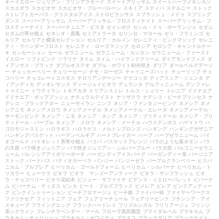
キーイエロー
ジュリアン・プリンアラモード
スイートアリッサム
スイートハーブメキシカン
スカエボラ
スカビオサ
スカビオサ・ブルーバルーン
スキミア
スティパ
ステルニー
ストック
ストレプトカーパス・クリスタルアイス
ストロビランサス
スプラッシュ・メドゥ
スプリング
ダンス
スーパーアリッサム
スーパーアリッサム・フロスティナイト
スーパーアリッサム・フ
ロスティーナイト
スーパーチュニア・ビスタ
セイシボク
セシル・ドゥ・ボーランジェ
セダム
セダムの寄せ植え
セネシオ・貴鳳
セミアトラータ
セリンセ・マヨール
セリ・フラミンゴ
セ
ルリア
セルリアと横浜セレクション
セルリア・カルメン
セレニティ・ピンクマジック
セレニ
ティ・ラベンダーフロスト
セレニティ・ローズマジック
セロシア
セロシア・キャンドルケー
キ
センセーション
セール
ゼラニューム
ゼラニューム・カンカン
ゼラニューム・ファースト
イエロー
ソフトピンク
ソラリナ
タイム
タイム・ハイランドクリーム
ダイアモンドフィズ
ダ
イアンサス・ブラック
ダブルオステオ
ダブル・ホワイト剣弁咲き
ダリア
ダールベルグデージ
ー
チェッカーベリー
チェリーセージ
チモ・ローゼス
チャイニーズハット
チューリップ
チョ
コベリー
チョコレートコスモス
チロリアンデージー
テラコッタ
ディアスシア・ジェンタ
デ
ィアンディカ
ディオレサンス
ディージェイビオラ
デュランタ
デルフィニューム
デンファレ
トゥイニー
トウテイラン
トキアカネ
トリアシスミレ
トルコ・シェリー
トレニア
ドドナエア
ドドナエア・ポップブッシュ
ナチュラルテイスト
ナツザクラ
ナデシコ・ピーチプリンセス
ナ
デシコ・ブラックアダー
ニューサイラン
ニンフ
ネシア・ファンタジーピンク
ネメシア
ネメ
シアニモ
ネメシアメロウ
ネメシアメーテル
ネメシアメーテル・エレーヌ
ネメシアメーテル・
サーモンピンク
ネメシア・ニモ
ネメシア・ネシア
ネメシア・プリティドール
ネメシア・プリ
ティドール・パープル
ネメシア・メロウ
ネメシア・メーテル
ハウステンボス
ハゲイトウ
ハ
ゴロモジャスミン
ハロラギス
ハロラゲス・メルトンブロンズ
ハンギング
ハンギングガザニア
ハンギングバスケット
ハーデンベルギア
ハートブレイカー
ハーブ
ハーブゼラニューム
バイ
オゴールド
バイオレット系寄せ植え
バコパ
バスケットアレンジ
バラのような葉ボタン
バラ
の大苗
バラ咲きジュリアン
バラ咲きジュリアン・シルバーブルー
バラ大苗
バルコニーゼラニ
ューム
バレンシアアイボリーポーチ
バーガンディアイスバーグ
バーガンディー系
バージニア
ストック
バードバス
パティオガーベラ
パンジー
パンジーゼラ
パープルクランベリー
ヒスパ
ニカム・プルプレア
ヒペリカム・ゴールドフォーム
ヒペリカム・シルバーナ
ヒペリカム・ト
リカラー
ヒューケラ
ビオラ
ビオラ マンゴーアンティーク
ビオラ・サンフラッシュ
ビオ
ラ・チョコベリー
ビオラ花絵本
ビジュー・サファイヤ
ビデンス・イエローパレット
ビバーナ
ム
ビバーナム・ティヌス
ビンカ
ビート・ブルズブラッド
ピメレア
ピレア
ピンクアンティー
ク
ピンクイントゥーション
ピーチフロマージュ
ピーチ姫
ファイバー鉢
ファイヤーワークス
ファリナセア
フィットニア
フェア
フェアリーチュール
フェアリーピンク
フチンシア・アイ
スキューブ
フライングエッグ
フランクハードレイ
フリズルシズル
フリリアージュ
フリンジ
系シクラメン
フレンチラベンダー・マール
フローラ黒田園芸
ブライダルベル
ブラキカム
ブ
ラキカム・チェリッシュ
ブラキカム・ホワイティ
ブラスコ
ブラックダリア
ブラックナイト