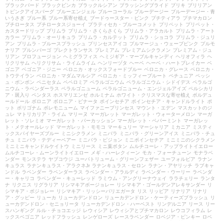
ブラックバード
ブラックビンカ
ブラックルシアン
ブラッシングブライド
ブリキ
ブリリアン
トピンクアイスバーグ
ブルーエンジェル
ブルーコーラル
ブルーデージー
ブルーデージー・青
いうさぎ
ブルー系
ブルー系寄せ植え
ブードゥースター・ピンク
プチティアラ
プチマカロン
プチロータス
プチロータスジョーイ
プラティセカ・ブルーコメット
プリペット
プリペット・
カスタードリップ
プリムラ
プリムラ・さくらさくら
プリムラ・アラカルト
プリムラ・アート
カラー
プリムラ・オーリキュラ
プリムラ・カルテット
プリムラ・ショコラ
プリムラ・ジュリ
アン
プリムラ・ブルースプラッシュ
プリンセスアイコ
プルマージュ・ウェーブピンク
プルモ
ナリア
プルンパーゴ
プレクトランサス
プレミアム
プレミアムシクラメン
プレミアム・ジュ
リアン
プロフュージョン
ヘミグラフィス
ヘミジギア・マーブルキャンディ
ヘリオフィラ
ヘ
リクリサム
ヘリクリサム・ライムライム
ヘンリーヅタ
ヘーベ
ヘーベ・ハートブレイカー
ベ
ゴニア
ベゴニア・ジニー
ベロニカ・オックスフォードブルー
ベロニカ・グレース
ベロニカ・
トウテイラン
ベロニカ・マダムマルシア
ベロニカ・ミッフィープルート
ペチュニア
ペッシ
ュ・ボンボン
ペニセタム
ペペロミア
ペラルゴニウム
ペラルゴニウム・シドイデス
ペラルゴ
ニウム・ラベンダーラス
ペラルゴニューム
ペラルゴニューム・エンジェルアイズ
ペルシカリ
ア・斑入り
ペンタス
ホスマリエンゼ
ホルミナム
ホワイト・クリスマスな寄せ植え
ボルデュ
ールドール
ボロニア
ボロニア・ピナータ
ポインセチア
ポインセチア・キャンドルライト
ポ
ット
ポリゴナム
ポレモニューム
マイファニープリンセス
マウント・エデン
マスカットのジ
ュレ
マトリカリア・ライム
マリーヌ
マーガレット
マーガレット・ウォーターメロン
マーガ
レット・ソレミオ
マーガレット・パーカッション
マーガレット・ペパーミント
マーガレッ
ト・メテオールレッド
マーガレット・モモコ
マーキュリー
マーシャリア
ミカニア
ミスティ
ックスパイヤーズブルー
ミニシクラメン
ミニバラ
ミニバラ・グリーンアイス
ミニバラ・チュ
チュ
ミニバラ・テディーベアー
ミニバラ・ピジョン
ミニポインセチア
ミニミニのシクラメン
ミニミニキャンドルケイトウ
ミニリース
ミニ葉ボタン
ムルチコーレ・アップライトイエロー
ムルチコーレ・ムーンライトイエロー
メギ・ハーレクィーン
モカ・フォーチューン
モナラベ
ンダー
モンステラ
ヤブコウジ
ユーパトリューム・グリーンフェザー
ユーフォルビア
ラナン
キュラス
ラナンキュラス・アラクネJr
ラナンキュラス・セロン
ラナン・アヤリッチ
ラブキャ
ンドル
ラベンダー
ラベンダーラス
ラベンダー・アラルディ
ラベンダー・ウーリー
ラベンダ
ー・キャリコ
ラベンダー・キューレッド
ラミウム・アングリーナウェイ
ララチェリー
ランタ
ナ
リクニス
リグラリア
リシマキアボージョレー
リシマキア・ゴールデンアレキサンダー
リ
シマキア・ボジョレー
リシマキア・リッシーバリエガータ
リス
リッピア
リナリア
リナリ
ア・グッピー
リューカ
リューカデンドロン
リューカデンドロン・ケーティーズブラッシュ
リ
ューカデンドロン・セニョリータ
リューカデンドロン・ハーベスト
リンデルニア
リース
リー
スハンギング
ルル・チョコエッジ
レウィシア
レウィシアとプチマカロン
レウコフィラム
レ
ックスベゴニア
レッドフラッシュ
レンゲローズ
レースラベンダー
ロベジア・ピンキー
ロベ