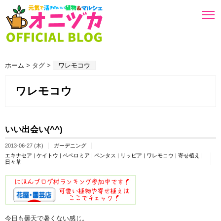
ホーム
> タグ >
ワレモコウ
ワレモコウ
いい出会い(^^)
2013-06-27 (木)
ガーデニング
エキナセア
|
ケイトウ
|
ペペロミア
|
ペンタス
|
リッピア
|
ワレモコウ
|
寄せ植え
|
日々草
今日も曇天で暑くない感じ。