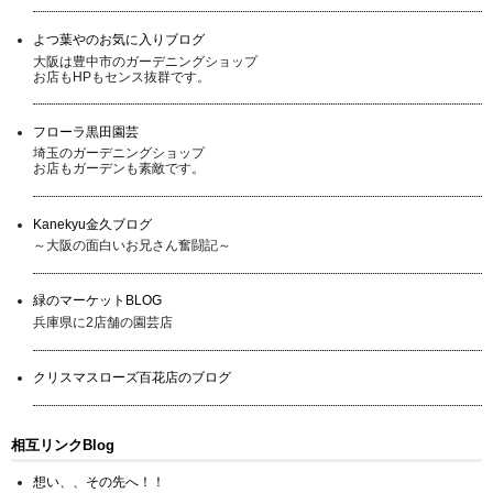
よつ葉やのお気に入りブログ
大阪は豊中市のガーデニングショップ
お店もHPもセンス抜群です。
フローラ黒田園芸
埼玉のガーデニングショップ
お店もガーデンも素敵です。
Kanekyu金久ブログ
～大阪の面白いお兄さん奮闘記～
緑のマーケットBLOG
兵庫県に2店舗の園芸店
クリスマスローズ百花店のブログ
相互リンクBlog
想い、、その先へ！！