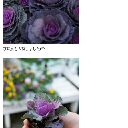
京舞妓も入荷しました(^^ゞ