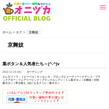
ホーム
> タグ >
京舞妓
京舞妓
葉ボタン＆人気者たち～(^-^)v
2012-11-14 (水)
ガーデニング
エレモフィラ・トビーベル
|
キンセンカ・ブロンズビューティー
|
ナデシコ・ブラ
ックアダー
|
フェアリーピンク
|
ブラックルシアン
|
ミニ葉ボタン
|
京舞妓
|
分枝
葉ボタン
|
寄せ植え
|
絵になるスミレ
|
葉ボタン