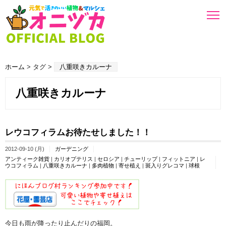
ホーム
> タグ >
八重咲きカルーナ
八重咲きカルーナ
レウコフィラムお待たせしました！！
2012-09-10 (月)
ガーデニング
アンティーク雑貨
|
カリオプテリス
|
セロシア
|
チューリップ
|
フィットニア
|
レ
ウコフィラム
|
八重咲きカルーナ
|
多肉植物
|
寄せ植え
|
斑入りグレコマ
|
球根
今日も雨が降ったり止んだりの福岡。