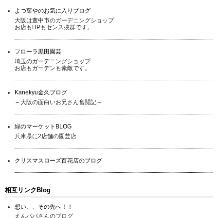
よつ葉やのお気に入りブログ
大阪は豊中市のガーデニングショップ
お店もHPもセンス抜群です。
フローラ黒田園芸
埼玉のガーデニングショップ
お店もガーデンも素敵です。
Kanekyu金久ブログ
～大阪の面白いお兄さん奮闘記～
緑のマーケットBLOG
兵庫県に2店舗の園芸店
クリスマスローズ百花店のブログ
相互リンクBlog
想い、、その先へ！！
えんパパさんのブログ