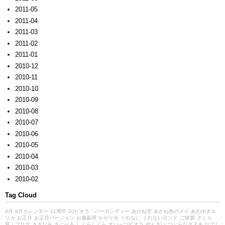
2011-05
2011-04
2011-03
2011-02
2011-01
2010-12
2010-11
2010-10
2010-09
2010-08
2010-07
2010-06
2010-05
2010-04
2010-03
2010-02
Tag Cloud
4月
9月カレンダー
11周年
DJビオラ・バーガンディー
あかね空
あかね色のメイ
あわゆきエ
リカ
お正月
お正月バージョン
お歳暮用
かがり火
くれない
くれないロンド
ご挨拶
さくら
草・プリマ
さざなみ
さにべる
しくらしくら
すい～つビオラ
ぜんざい
つぶらなタヌキ
なでし