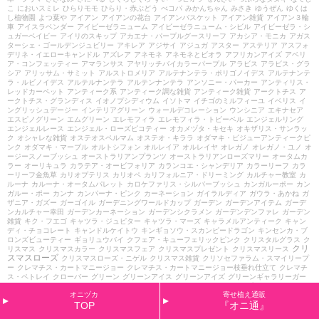
こ
においスミレ
ひらりモモ
ひらり・赤ぶどう
べコパ
みかんちゃん
みさき
ゆうぜん
ゆくは
し植物園
よつ葉や
アイアン
アイアンの花台
アイアンバスケット
アイアン雑貨
アイアン３輪
車
アイスラベンダー
アイビーゼラニューム
アイビーゼラニューム・シビル
アイビーゼラ・シ
ュガーベイビー
アイリのスキップ
アカエナ・パープルグースリーフ
アカシア・モニカ
アガス
ターシェ・ゴールデンジュビリー
アキレア
アジサイ
アジュガ
アスター
アステリア
アスフォ
デリネ・イエローキャンドル
アズレア
アネモネ
アネモネとビオラ
アフリカンアイズ
アベリ
ア・コンフェッティー
アマランサス
アヤリッチバイカラーパープル
アラビス
アラビス・グラ
シア
アリッサム・サミット
アルストロメリア
アルテナンテラ・ポリゴノイデス
アルテナンテ
ラ・ルビノイデス
アルテルナンテラ
アルテンナンテラ
アンソニー・パーカー
アンティリス・
レッドカーペット
アンティーク系
アンティーク調な雑貨
アンティーク雑貨
アークトチス
ア
ークトチス・グランディス
イオノプシディウム
イソトマ
イチゴのミルフィーユ
イベリス
イ
ングリッシュデージー
インテリアグリーン
ウォールデコレーション
ウンシニア
エキナセア
エスピノグリーン
エムグリーン
エレモフィラ
エレモフィラ・トビーベル
エンジェルリング
エンジェルレース
エンジェル・ローズピコティー
オカメヅタ・キセキ
オキザリス・サンラッ
ク
オシャレな雑貨
オステオスペルマム
オステオ・キララ
オダマキ・ビジューアンティークピ
ンク
オダマキ・マーブル
オルトシフォン
オルレイア
オルレイヤ
オレガノ
オレガノ・ユノ
オ
ージースノーブッシュ
オーストラリアンプランツ
オーストラリアンローズマリー
オータムカ
ラー
オーリキュラ
カラテア・オービフォリア
カランコエ・シャンデリア
カラーリーフ
カラ
ーリーフ金魚草
カリオプテリス
カリオペ
カリフォルニア・ドリーミング
カルチャー教室
カ
ルーナ
カルーナ・オータムパレット
カロケファリス・シルバーブッシュ
カンガルーポー
カン
ガルー・ポー
カンナ
カンパーナ・ピンク
カーネーション
ガイラルディア
ガウラ・あかね
ガ
ザニア・ガズー
ガーゴイル
ガーデニングワールドカップ
ガーデン
ガーデンアイテム
ガーデ
ンカルチャー幸田
ガーデンカーネーション
ガーデンシクラメン
ガーデンデンファレ
ガーデン
雑貨
キク・フエゴ
キャツラ・ジュピター
キャツラ・マーズ
キャラメルアンティーク
キャン
ディ・チョコレート
キャンドルケイトウ
キンギョソウ・スカンピードラゴン
キンセンカ・ブ
ロンズビューティー
ギョリュウバイ
クフェア・キューフェリックピンク
クリスタルグラス
ク
クリ
リスマス
クリスマスカラー
クリスマスフェア
クリスマスプレゼント
クリスマスリース
スマスローズ
クリスマスローズ・ニゲル
クリスマス雑貨
クリソセファラム・スマイリープ
ー
クレマチス・カートマニージョー
クレマチス・カートマニージョー枝垂れ仕立て
クレマチ
ス・ペトレイ
クローバー
グリーン
グリーンアイス
グリーンアイズ
グリーンギャラリーガー
デンズ
グレコマ
グレビレア・ジュビリー
ケイトウ
ケネディアイリッシュプリムローズ
ケネ
オニヅカ
寄せ植え通販
ディ・アイリッシュ・プリムローズ
ゲウム・イオス
ゲウム・マイタイ
ゲラニューム・インカ
TOP
『オニ通』
ヌム
ゲラニューム・ターニャレンダル
ゲラニューム・ビルウォーリス
ゲラニューム・マック
スフライ
コスモス・アンティーク
コスモス・イエローキャンパス
コットンキャンディ
コニフ