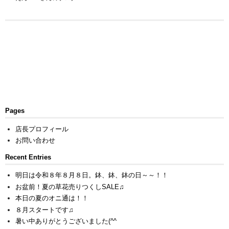
Pages
店長プロフィール
お問い合わせ
Recent Entries
明日は令和８年８月８日。鉢、鉢、鉢の日～～！！
お盆前！夏の草花売りつくしSALE♫
本日の夏のオニ通は！！
８月スタートです♫
暑い中ありがとうございました(^^ゞ