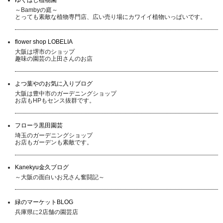
～Bambyの庭～
とっても素敵な植物専門店、広い売り場にカワイイ植物いっぱいです。
flower shop LOBELIA
大阪は堺市のショップ
趣味の園芸の上田さんのお店
よつ葉やのお気に入りブログ
大阪は豊中市のガーデニングショップ
お店もHPもセンス抜群です。
フローラ黒田園芸
埼玉のガーデニングショップ
お店もガーデンも素敵です。
Kanekyu金久ブログ
～大阪の面白いお兄さん奮闘記～
緑のマーケットBLOG
兵庫県に2店舗の園芸店