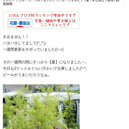
トレニア
|
ブルーコーラル
|
モンステラ
|
ユーフォルビア
|
夏
|
寄せ植え
|
花壇
|
観
葉植物
すみません！！
バタバタしてまして(^_^;)
一週間更新をサボっていました(>.<)
その一週間の間にすっかり【夏】になりました～。
今日も2リットルぐらい汗かいて仕事しました(^-^;
ビールがうまいだろうなぁ。