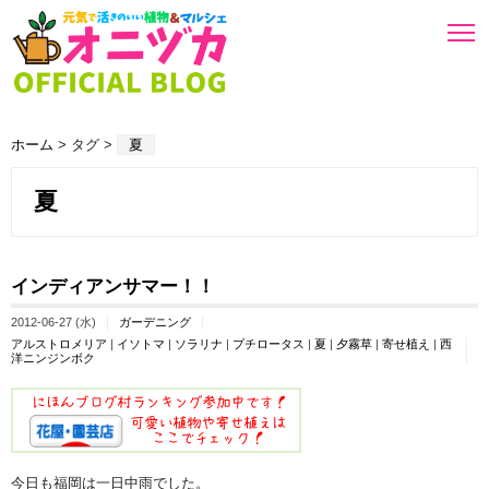
ホーム
> タグ >
夏
夏
インディアンサマー！！
2012-06-27 (水)
ガーデニング
アルストロメリア
|
イソトマ
|
ソラリナ
|
プチロータス
|
夏
|
夕霧草
|
寄せ植え
|
西
洋ニンジンボク
今日も福岡は一日中雨でした。