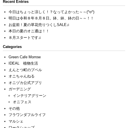
Recent Entries
今日はちょっと涼しく！？なってよかった～～(^o^)
明日は令和８年８月８日。鉢、鉢、鉢の日～～！！
お盆前！夏の草花売りつくしSALE♫
本日の夏のオニ通は！！
８月スタートです♫
Categories
Green Cafe Morrow
IDEAL 植物生活
えんとつ町のプペル
オニちゃんねる
オニヅカ公式アプリ
ガーデニング
インテリアグリーン
オニフェス
その他
フラワンダフルライフ
マルシェ
ワークショップ