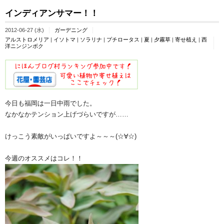
インディアンサマー！！
2012-06-27 (水)
ガーデニング
アルストロメリア
|
イソトマ
|
ソラリナ
|
プチロータス
|
夏
|
夕霧草
|
寄せ植え
|
西
洋ニンジンボク
今日も福岡は一日中雨でした。
なかなかテンション上げづらいですが……
けっこう素敵がいっぱいですよ～～～(☆∀☆)
今週のオススメはコレ！！