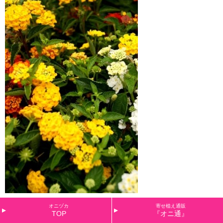
ランタナもようやく
オニヅカ
寄せ植え通販
TOP
『オニ通』