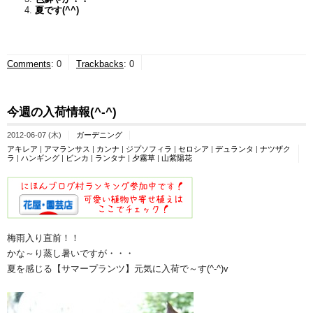
夏です(^^)
Comments
:
0
Trackbacks
:
0
今週の入荷情報(^-^)
2012-06-07 (木)
ガーデニング
アキレア
|
アマランサス
|
カンナ
|
ジプソフィラ
|
セロシア
|
デュランタ
|
ナツザク
ラ
|
ハンギング
|
ビンカ
|
ランタナ
|
夕霧草
|
山紫陽花
梅雨入り直前！！
かな～り蒸し暑いですが・・・
夏を感じる【サマープランツ】元気に入荷で～す(^-^)v