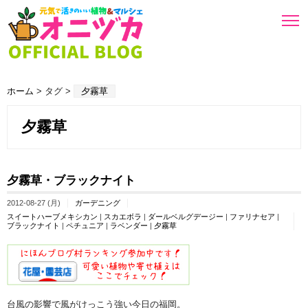
ホーム
> タグ >
夕霧草
夕霧草
夕霧草・ブラックナイト
2012-08-27 (月)
ガーデニング
スイートハーブメキシカン
|
スカエボラ
|
ダールベルグデージー
|
ファリナセア
|
ブラックナイト
|
ペチュニア
|
ラベンダー
|
夕霧草
台風の影響で風がけっこう強い今日の福岡。