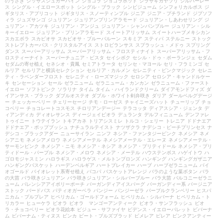
のうさぎ
シッサスシュガーバイン
ショコラ
ショコラポット
シラサギカヤツリ
シルバーレー
ス
シングル・イエロースポット
シングル・ブラック
シンビジューム
シンフォリカルポス
ジ
ギタリス・アプリコット
ジギタリス・スノーティンプル
ジニア
ジニア・プチランド
ジプソフ
ィラ
ジュズサンゴ
ジュリアン
ジュリアンプリンアラモード
ジュリアン・しあわせリング
ジ
ュリアン・アカツキ
ジュリアン・アンジュ
ジュリアン・シャンパンブルー
ジュリアン・シル
キーイエロー
ジュリアン・プリンアラモード
スイートアリッサム
スイートハーブメキシカン
スカエボラ
スカビオサ
スカビオサ・ブルーバルーン
スキミア
スティパ
ステルニー
ストック
ストレプトカーパス・クリスタルアイス
ストロビランサス
スプラッシュ・メドゥ
スプリング
ダンス
スーパーアリッサム
スーパーアリッサム・フロスティナイト
スーパーアリッサム・フ
ロスティーナイト
スーパーチュニア・ビスタ
セイシボク
セシル・ドゥ・ボーランジェ
セダム
セダムの寄せ植え
セネシオ・貴鳳
セミアトラータ
セリンセ・マヨール
セリ・フラミンゴ
セ
ルリア
セルリアと横浜セレクション
セルリア・カルメン
セレニティ・ピンクマジック
セレニ
ティ・ラベンダーフロスト
セレニティ・ローズマジック
セロシア
セロシア・キャンドルケー
キ
センセーション
セール
ゼラニューム
ゼラニューム・カンカン
ゼラニューム・ファースト
イエロー
ソフトピンク
ソラリナ
タイム
タイム・ハイランドクリーム
ダイアモンドフィズ
ダ
イアンサス・ブラック
ダブルオステオ
ダブル・ホワイト剣弁咲き
ダリア
ダールベルグデージ
ー
チェッカーベリー
チェリーセージ
チモ・ローゼス
チャイニーズハット
チューリップ
チョ
コベリー
チョコレートコスモス
チロリアンデージー
テラコッタ
ディアスシア・ジェンタ
デ
ィアンディカ
ディオレサンス
ディージェイビオラ
デュランタ
デルフィニューム
デンファレ
トゥイニー
トウテイラン
トキアカネ
トリアシスミレ
トルコ・シェリー
トレニア
ドドナエア
ドドナエア・ポップブッシュ
ナチュラルテイスト
ナツザクラ
ナデシコ・ピーチプリンセス
ナ
デシコ・ブラックアダー
ニューサイラン
ニンフ
ネシア・ファンタジーピンク
ネメシア
ネメ
シアニモ
ネメシアメロウ
ネメシアメーテル
ネメシアメーテル・エレーヌ
ネメシアメーテル・
サーモンピンク
ネメシア・ニモ
ネメシア・ネシア
ネメシア・プリティドール
ネメシア・プリ
ティドール・パープル
ネメシア・メロウ
ネメシア・メーテル
ハウステンボス
ハゲイトウ
ハ
ゴロモジャスミン
ハロラギス
ハロラゲス・メルトンブロンズ
ハンギング
ハンギングガザニア
ハンギングバスケット
ハーデンベルギア
ハートブレイカー
ハーブ
ハーブゼラニューム
バイ
オゴールド
バイオレット系寄せ植え
バコパ
バスケットアレンジ
バラのような葉ボタン
バラ
の大苗
バラ咲きジュリアン
バラ咲きジュリアン・シルバーブルー
バラ大苗
バルコニーゼラニ
ューム
バレンシアアイボリーポーチ
バーガンディアイスバーグ
バーガンディー系
バージニア
ストック
バードバス
パティオガーベラ
パンジー
パンジーゼラ
パープルクランベリー
ヒスパ
ニカム・プルプレア
ヒペリカム・ゴールドフォーム
ヒペリカム・シルバーナ
ヒペリカム・ト
リカラー
ヒューケラ
ビオラ
ビオラ マンゴーアンティーク
ビオラ・サンフラッシュ
ビオ
ラ・チョコベリー
ビオラ花絵本
ビジュー・サファイヤ
ビデンス・イエローパレット
ビバーナ
ム
ビバーナム・ティヌス
ビンカ
ビート・ブルズブラッド
ピメレア
ピレア
ピンクアンティー