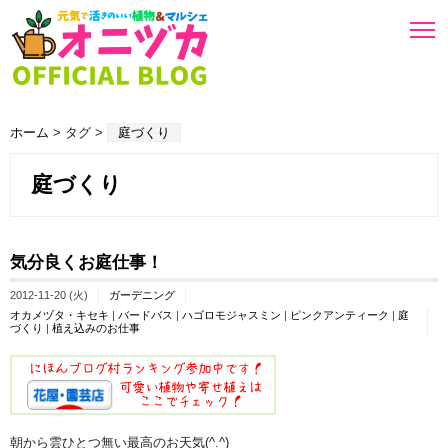
ホーム
> タグ >
庭づくり
庭づくり
気分良くお庭仕事！
2012-11-20 (火)
ガーデニング
オカメヅタ・キセキ
|
バードバス
|
ハゴロモジャスミン
|
ピンクアンティーク
|
庭
づくり
|
植え込みのお仕事
朝から雲ひとつ無い最高のお天気(^.^)