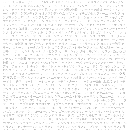
シア
アリッサム・サミット
アルストロメリア
アルテナンテラ・ポリゴノイデス
アルテナンテ
ラ・ルビノイデス
アルテルナンテラ
アルテンナンテラ
アンソニー・パーカー
アンティリス・
レッドカーペット
アンティーク系
アンティーク調な雑貨
アンティーク雑貨
アークトチス
ア
ークトチス・グランディス
イオノプシディウム
イソトマ
イチゴのミルフィーユ
イベリス
イ
ングリッシュデージー
インテリアグリーン
ウォールデコレーション
ウンシニア
エキナセア
エスピノグリーン
エムグリーン
エレモフィラ
エレモフィラ・トビーベル
エンジェルリング
エンジェルレース
エンジェル・ローズピコティー
オカメヅタ・キセキ
オキザリス・サンラッ
ク
オシャレな雑貨
オステオスペルマム
オステオ・キララ
オダマキ・ビジューアンティークピ
ンク
オダマキ・マーブル
オルトシフォン
オルレイア
オルレイヤ
オレガノ
オレガノ・ユノ
オ
ージースノーブッシュ
オーストラリアンプランツ
オーストラリアンローズマリー
オータムカ
ラー
オーリキュラ
カラテア・オービフォリア
カランコエ・シャンデリア
カラーリーフ
カラ
ーリーフ金魚草
カリオプテリス
カリオペ
カリフォルニア・ドリーミング
カルチャー教室
カ
ルーナ
カルーナ・オータムパレット
カロケファリス・シルバーブッシュ
カンガルーポー
カン
ガルー・ポー
カンナ
カンパーナ・ピンク
カーネーション
ガイラルディア
ガウラ・あかね
ガ
ザニア・ガズー
ガーゴイル
ガーデニングワールドカップ
ガーデン
ガーデンアイテム
ガーデ
ンカルチャー幸田
ガーデンカーネーション
ガーデンシクラメン
ガーデンデンファレ
ガーデン
雑貨
キク・フエゴ
キャツラ・ジュピター
キャツラ・マーズ
キャラメルアンティーク
キャン
ディ・チョコレート
キャンドルケイトウ
キンギョソウ・スカンピードラゴン
キンセンカ・ブ
ロンズビューティー
ギョリュウバイ
クフェア・キューフェリックピンク
クリスタルグラス
ク
クリ
リスマス
クリスマスカラー
クリスマスフェア
クリスマスプレゼント
クリスマスリース
スマスローズ
クリスマスローズ・ニゲル
クリスマス雑貨
クリソセファラム・スマイリープ
ー
クレマチス・カートマニージョー
クレマチス・カートマニージョー枝垂れ仕立て
クレマチ
ス・ペトレイ
クローバー
グリーン
グリーンアイス
グリーンアイズ
グリーンギャラリーガー
デンズ
グレコマ
グレビレア・ジュビリー
ケイトウ
ケネディアイリッシュプリムローズ
ケネ
ディ・アイリッシュ・プリムローズ
ゲウム・イオス
ゲウム・マイタイ
ゲラニューム・インカ
ヌム
ゲラニューム・ターニャレンダル
ゲラニューム・ビルウォーリス
ゲラニューム・マック
スフライ
コスモス・アンティーク
コスモス・イエローキャンパス
コットンキャンディ
コニフ
ァー
コピア
コプロスマ
コプロスマ・イブニンググロー
コプロスマ・レインボーサプライズ
コルジリネ
コレオプシス
コロキア
コロニラ・バリエガータ
コンロンカ
コーヒーオベーショ
ン
ゴンフォスティグマ
ゴールデンガール
ゴールデンクラッカー
サイネリア・セネッティ
サ
イネリア・桂華
サクラソウ
サザンクロス
サマーポインセチア
サルビア
サルビア・ホルミナ
ム
サルビア・ライムライト
サントリナ
サントリーユーフォルビア
サンブリテニア
サンユウ
カ
ザンセツ
シェリー
シェルフ
シクラメン
シクラメンリーフビオラ
シクラメン・オリガミ
シ
クラメン・セレナーディア
シクラメン・ビクトリア
シクラメン・プチティアラ
シクラメン月