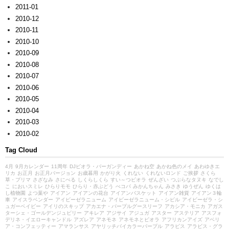
2011-01
2010-12
2010-11
2010-10
2010-09
2010-08
2010-07
2010-06
2010-05
2010-04
2010-03
2010-02
Tag Cloud
4月
9月カレンダー
11周年
DJビオラ・バーガンディー
あかね空
あかね色のメイ
あわゆきエ
リカ
お正月
お正月バージョン
お歳暮用
かがり火
くれない
くれないロンド
ご挨拶
さくら
草・プリマ
さざなみ
さにべる
しくらしくら
すい～つビオラ
ぜんざい
つぶらなタヌキ
なでし
こ
においスミレ
ひらりモモ
ひらり・赤ぶどう
べコパ
みかんちゃん
みさき
ゆうぜん
ゆくは
し植物園
よつ葉や
アイアン
アイアンの花台
アイアンバスケット
アイアン雑貨
アイアン３輪
車
アイスラベンダー
アイビーゼラニューム
アイビーゼラニューム・シビル
アイビーゼラ・シ
ュガーベイビー
アイリのスキップ
アカエナ・パープルグースリーフ
アカシア・モニカ
アガス
ターシェ・ゴールデンジュビリー
アキレア
アジサイ
アジュガ
アスター
アステリア
アスフォ
デリネ・イエローキャンドル
アズレア
アネモネ
アネモネとビオラ
アフリカンアイズ
アベリ
ア・コンフェッティー
アマランサス
アヤリッチバイカラーパープル
アラビス
アラビス・グラ