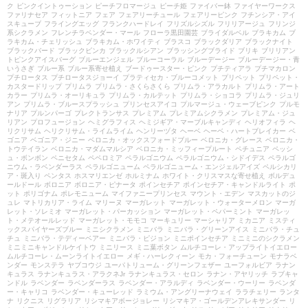
ク
ピンクイントゥーション
ピーチフロマージュ
ピーチ姫
ファイバー鉢
ファイヤーワークス
ファリナセア
フィットニア
フェア
フェアリーチュール
フェアリーピンク
フチンシア・アイ
スキューブ
フライングエッグ
フランクハードレイ
フリズルシズル
フリリアージュ
フリンジ
系シクラメン
フレンチラベンダー・マール
フローラ黒田園芸
ブライダルベル
ブラキカム
ブ
ラキカム・チェリッシュ
ブラキカム・ホワイティ
ブラスコ
ブラックダリア
ブラックナイト
ブラックバード
ブラックビンカ
ブラックルシアン
ブラッシングブライド
ブリキ
ブリリアン
トピンクアイスバーグ
ブルーエンジェル
ブルーコーラル
ブルーデージー
ブルーデージー・青
いうさぎ
ブルー系
ブルー系寄せ植え
ブードゥースター・ピンク
プチティアラ
プチマカロン
プチロータス
プチロータスジョーイ
プラティセカ・ブルーコメット
プリペット
プリペット・
カスタードリップ
プリムラ
プリムラ・さくらさくら
プリムラ・アラカルト
プリムラ・アート
カラー
プリムラ・オーリキュラ
プリムラ・カルテット
プリムラ・ショコラ
プリムラ・ジュリ
アン
プリムラ・ブルースプラッシュ
プリンセスアイコ
プルマージュ・ウェーブピンク
プルモ
ナリア
プルンパーゴ
プレクトランサス
プレミアム
プレミアムシクラメン
プレミアム・ジュ
リアン
プロフュージョン
ヘミグラフィス
ヘミジギア・マーブルキャンディ
ヘリオフィラ
ヘ
リクリサム
ヘリクリサム・ライムライム
ヘンリーヅタ
ヘーベ
ヘーベ・ハートブレイカー
ベ
ゴニア
ベゴニア・ジニー
ベロニカ・オックスフォードブルー
ベロニカ・グレース
ベロニカ・
トウテイラン
ベロニカ・マダムマルシア
ベロニカ・ミッフィープルート
ペチュニア
ペッシ
ュ・ボンボン
ペニセタム
ペペロミア
ペラルゴニウム
ペラルゴニウム・シドイデス
ペラルゴ
ニウム・ラベンダーラス
ペラルゴニューム
ペラルゴニューム・エンジェルアイズ
ペルシカリ
ア・斑入り
ペンタス
ホスマリエンゼ
ホルミナム
ホワイト・クリスマスな寄せ植え
ボルデュ
ールドール
ボロニア
ボロニア・ピナータ
ポインセチア
ポインセチア・キャンドルライト
ポ
ット
ポリゴナム
ポレモニューム
マイファニープリンセス
マウント・エデン
マスカットのジ
ュレ
マトリカリア・ライム
マリーヌ
マーガレット
マーガレット・ウォーターメロン
マーガ
レット・ソレミオ
マーガレット・パーカッション
マーガレット・ペパーミント
マーガレッ
ト・メテオールレッド
マーガレット・モモコ
マーキュリー
マーシャリア
ミカニア
ミスティ
ックスパイヤーズブルー
ミニシクラメン
ミニバラ
ミニバラ・グリーンアイス
ミニバラ・チュ
チュ
ミニバラ・テディーベアー
ミニバラ・ピジョン
ミニポインセチア
ミニミニのシクラメン
ミニミニキャンドルケイトウ
ミニリース
ミニ葉ボタン
ムルチコーレ・アップライトイエロー
ムルチコーレ・ムーンライトイエロー
メギ・ハーレクィーン
モカ・フォーチューン
モナラベ
ンダー
モンステラ
ヤブコウジ
ユーパトリューム・グリーンフェザー
ユーフォルビア
ラナン
キュラス
ラナンキュラス・アラクネJr
ラナンキュラス・セロン
ラナン・アヤリッチ
ラブキャ
ンドル
ラベンダー
ラベンダーラス
ラベンダー・アラルディ
ラベンダー・ウーリー
ラベンダ
ー・キャリコ
ラベンダー・キューレッド
ラミウム・アングリーナウェイ
ララチェリー
ランタ
ナ
リクニス
リグラリア
リシマキアボージョレー
リシマキア・ゴールデンアレキサンダー
リ