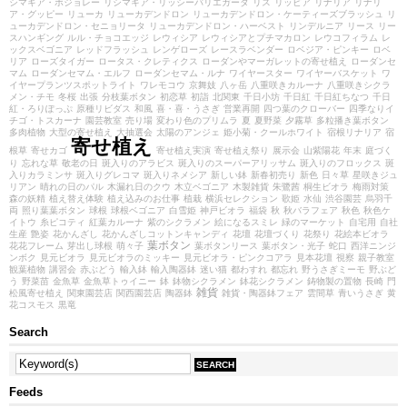
シマキア・ボジョレー
リシマキア・リッシーバリエガータ
リス
リッピア
リナリア
リナリ
ア・グッピー
リューカ
リューカデンドロン
リューカデンドロン・ケーティーズブラッシュ
リ
ューカデンドロン・セニョリータ
リューカデンドロン・ハーベスト
リンデルニア
リース
リー
スハンギング
ルル・チョコエッジ
レウィシア
レウィシアとプチマカロン
レウコフィラム
レ
ックスベゴニア
レッドフラッシュ
レンゲローズ
レースラベンダー
ロベジア・ピンキー
ロベ
リア
ローズタイガー
ロータス・クレティクス
ローダンやマーガレットの寄せ植え
ローダンセ
マム
ローダンセマム・エルフ
ローダンセマム・ルナ
ワイヤースター
ワイヤーバスケット
ワ
イヤープランツスポットライト
ワレモコウ
京舞妓
八ヶ岳
八重咲きカルーナ
八重咲きシクラ
メン・チモ
冬桜
出張
分枝葉ボタン
初恋草
初詣
北関東
千日小坊
千日紅
千日紅ちなつ
千日
紅・ろりぽっぷ
原種リビダス
和風
喜・喜・うさぎ
営業再開
四つ葉のクローバー
四季なりイ
チゴ・トスカーナ
園芸教室
売り場
変わり色のプリムラ
夏
夏野菜
夕霧草
多粒播き葉ボタン
多肉植物
大型の寄せ植え
大抽選会
太陽のアンジェ
姫小菊・クールホワイト
宿根リナリア
宿
寄せ植え
根草
寄せカゴ
寄せ植え実演
寄せ植え祭り
展示会
山紫陽花
年末
庭づく
り
忘れな草
敬老の日
斑入りのアラビス
斑入りのスーパーアリッサム
斑入りのフロックス
斑
入りカラミンサ
斑入りグレコマ
斑入りネメシア
新しい鉢
新春初売り
新色
日々草
星咲きジュ
リアン
晴れの日のパル
木漏れ日のクウ
木立ベゴニア
木製雑貨
朱鷺茜
桐生ビオラ
梅雨対策
森の妖精
植え替え体験
植え込みのお仕事
植栽
横浜セレクション
歌姫
水仙
渋谷園芸
烏羽千
両
照り葉葉ボタン
球根
球根ベゴニア
白雪姫
神戸ビオラ
福袋
秋
秋バラフェア
秋色
秋色ケ
イトウ
糸ピコティ
紅葉カルーナ
紫のシクラメン
絵になるスミレ
緑のマーケット
自宅用
自社
生産
艶姿
花かんざし
花かんざしコットンキャンディ
花壇
花壇づくり
花祭り
花絵本ビオラ
葉ボタン
花花フレーム
芽出し球根
萌々子
葉ボタンリース
葉ボタン・光子
蛇口
西洋ニンジ
ンボク
見元ビオラ
見元ビオラのミッキー
見元ビオラ・ピンクコアラ
見本花壇
視察
親子教室
観葉植物
講習会
赤ぶどう
輸入鉢
輸入陶器鉢
迷い猫
都わすれ
都忘れ
野うさぎミーモ
野ぶど
う
野菜苗
金魚草
金魚草トゥイニー
鉢
鉢物シクラメン
鉢花シクラメン
鋳物製の置物
長崎
門
雑貨
松風寄せ植え
関東園芸店
関西園芸店
陶器鉢
雑貨・陶器鉢フェア
雲間草
青いうさぎ
黄
花コスモス
黒竜
Search
Feeds