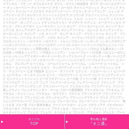
イエロー
ソフトピンク
ソラリナ
タイム
タイム・ハイランドクリーム
ダイアモンドフィズ
ダ
イアンサス・ブラック
ダブルオステオ
ダブル・ホワイト剣弁咲き
ダリア
ダールベルグデージ
ー
チェッカーベリー
チェリーセージ
チモ・ローゼス
チャイニーズハット
チューリップ
チョ
コベリー
チョコレートコスモス
チロリアンデージー
テラコッタ
ディアスシア・ジェンタ
デ
ィアンディカ
ディオレサンス
ディージェイビオラ
デュランタ
デルフィニューム
デンファレ
トゥイニー
トウテイラン
トキアカネ
トリアシスミレ
トルコ・シェリー
トレニア
ドドナエア
ドドナエア・ポップブッシュ
ナチュラルテイスト
ナツザクラ
ナデシコ・ピーチプリンセス
ナ
デシコ・ブラックアダー
ニューサイラン
ニンフ
ネシア・ファンタジーピンク
ネメシア
ネメ
シアニモ
ネメシアメロウ
ネメシアメーテル
ネメシアメーテル・エレーヌ
ネメシアメーテル・
サーモンピンク
ネメシア・ニモ
ネメシア・ネシア
ネメシア・プリティドール
ネメシア・プリ
ティドール・パープル
ネメシア・メロウ
ネメシア・メーテル
ハウステンボス
ハゲイトウ
ハ
ゴロモジャスミン
ハロラギス
ハロラゲス・メルトンブロンズ
ハンギング
ハンギングガザニア
ハンギングバスケット
ハーデンベルギア
ハートブレイカー
ハーブ
ハーブゼラニューム
バイ
オゴールド
バイオレット系寄せ植え
バコパ
バスケットアレンジ
バラのような葉ボタン
バラ
の大苗
バラ咲きジュリアン
バラ咲きジュリアン・シルバーブルー
バラ大苗
バルコニーゼラニ
ューム
バレンシアアイボリーポーチ
バーガンディアイスバーグ
バーガンディー系
バージニア
ストック
バードバス
パティオガーベラ
パンジー
パンジーゼラ
パープルクランベリー
ヒスパ
ニカム・プルプレア
ヒペリカム・ゴールドフォーム
ヒペリカム・シルバーナ
ヒペリカム・ト
リカラー
ヒューケラ
ビオラ
ビオラ マンゴーアンティーク
ビオラ・サンフラッシュ
ビオ
ラ・チョコベリー
ビオラ花絵本
ビジュー・サファイヤ
ビデンス・イエローパレット
ビバーナ
ム
ビバーナム・ティヌス
ビンカ
ビート・ブルズブラッド
ピメレア
ピレア
ピンクアンティー
ク
ピンクイントゥーション
ピーチフロマージュ
ピーチ姫
ファイバー鉢
ファイヤーワークス
ファリナセア
フィットニア
フェア
フェアリーチュール
フェアリーピンク
フチンシア・アイ
スキューブ
フライングエッグ
フランクハードレイ
フリズルシズル
フリリアージュ
フリンジ
系シクラメン
フレンチラベンダー・マール
フローラ黒田園芸
ブライダルベル
ブラキカム
ブ
ラキカム・チェリッシュ
ブラキカム・ホワイティ
ブラスコ
ブラックダリア
ブラックナイト
ブラックバード
ブラックビンカ
ブラックルシアン
ブラッシングブライド
ブリキ
ブリリアン
トピンクアイスバーグ
ブルーエンジェル
ブルーコーラル
ブルーデージー
ブルーデージー・青
いうさぎ
ブルー系
ブルー系寄せ植え
ブードゥースター・ピンク
プチティアラ
プチマカロン
プチロータス
プチロータスジョーイ
プラティセカ・ブルーコメット
プリペット
プリペット・
カスタードリップ
プリムラ
プリムラ・さくらさくら
プリムラ・アラカルト
プリムラ・アート
カラー
プリムラ・オーリキュラ
プリムラ・カルテット
プリムラ・ショコラ
プリムラ・ジュリ
オニヅカ
寄せ植え通販
アン
プリムラ・ブルースプラッシュ
プリンセスアイコ
プルマージュ・ウェーブピンク
プルモ
TOP
『オニ通』
ナリア
プルンパーゴ
プレクトランサス
プレミアム
プレミアムシクラメン
プレミアム・ジュ
リアン
プロフュージョン
ヘミグラフィス
ヘミジギア・マーブルキャンディ
ヘリオフィラ
ヘ