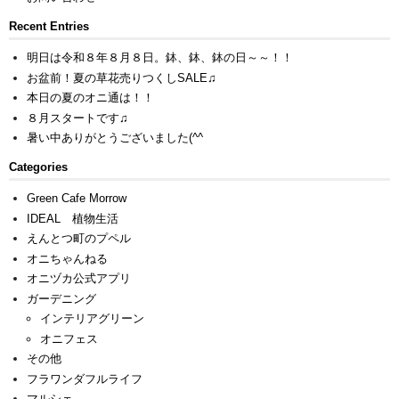
Recent Entries
明日は令和８年８月８日。鉢、鉢、鉢の日～～！！
お盆前！夏の草花売りつくしSALE♫
本日の夏のオニ通は！！
８月スタートです♫
暑い中ありがとうございました(^^ゞ
Categories
Green Cafe Morrow
IDEAL 植物生活
えんとつ町のプペル
オニちゃんねる
オニヅカ公式アプリ
ガーデニング
インテリアグリーン
オニフェス
その他
フラワンダフルライフ
マルシェ