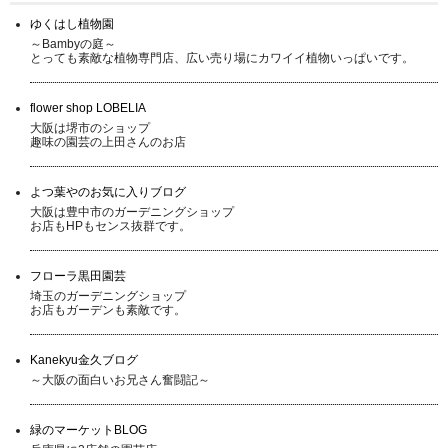
ゆくはし植物園
～Bambyの庭～
とっても素敵な植物専門店、広い売り場にカワイイ植物いっぱいです。
flower shop LOBELIA
大阪は堺市のショップ
趣味の園芸の上田さんのお店
よつ葉やのお気に入りブログ
大阪は豊中市のガーデニングショップ
お店もHPもセンス抜群です。
フローラ黒田園芸
埼玉のガーデニングショップ
お店もガーデンも素敵です。
Kanekyu金久ブログ
～大阪の面白いお兄さん奮闘記～
緑のマーケットBLOG