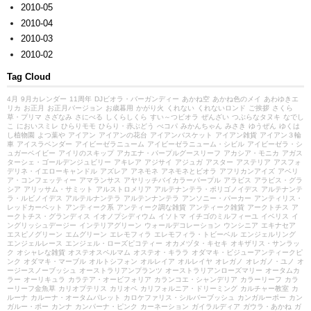
2010-05
2010-04
2010-03
2010-02
Tag Cloud
4月
9月カレンダー
11周年
DJビオラ・バーガンディー
あかね空
あかね色のメイ
あわゆきエ
リカ
お正月
お正月バージョン
お歳暮用
かがり火
くれない
くれないロンド
ご挨拶
さくら
草・プリマ
さざなみ
さにべる
しくらしくら
すい～つビオラ
ぜんざい
つぶらなタヌキ
なでし
こ
においスミレ
ひらりモモ
ひらり・赤ぶどう
べコパ
みかんちゃん
みさき
ゆうぜん
ゆくは
し植物園
よつ葉や
アイアン
アイアンの花台
アイアンバスケット
アイアン雑貨
アイアン３輪
車
アイスラベンダー
アイビーゼラニューム
アイビーゼラニューム・シビル
アイビーゼラ・シ
ュガーベイビー
アイリのスキップ
アカエナ・パープルグースリーフ
アカシア・モニカ
アガス
ターシェ・ゴールデンジュビリー
アキレア
アジサイ
アジュガ
アスター
アステリア
アスフォ
デリネ・イエローキャンドル
アズレア
アネモネ
アネモネとビオラ
アフリカンアイズ
アベリ
ア・コンフェッティー
アマランサス
アヤリッチバイカラーパープル
アラビス
アラビス・グラ
シア
アリッサム・サミット
アルストロメリア
アルテナンテラ・ポリゴノイデス
アルテナンテ
ラ・ルビノイデス
アルテルナンテラ
アルテンナンテラ
アンソニー・パーカー
アンティリス・
レッドカーペット
アンティーク系
アンティーク調な雑貨
アンティーク雑貨
アークトチス
ア
ークトチス・グランディス
イオノプシディウム
イソトマ
イチゴのミルフィーユ
イベリス
イ
ングリッシュデージー
インテリアグリーン
ウォールデコレーション
ウンシニア
エキナセア
エスピノグリーン
エムグリーン
エレモフィラ
エレモフィラ・トビーベル
エンジェルリング
エンジェルレース
エンジェル・ローズピコティー
オカメヅタ・キセキ
オキザリス・サンラッ
ク
オシャレな雑貨
オステオスペルマム
オステオ・キララ
オダマキ・ビジューアンティークピ
ンク
オダマキ・マーブル
オルトシフォン
オルレイア
オルレイヤ
オレガノ
オレガノ・ユノ
オ
ージースノーブッシュ
オーストラリアンプランツ
オーストラリアンローズマリー
オータムカ
ラー
オーリキュラ
カラテア・オービフォリア
カランコエ・シャンデリア
カラーリーフ
カラ
ーリーフ金魚草
カリオプテリス
カリオペ
カリフォルニア・ドリーミング
カルチャー教室
カ
ルーナ
カルーナ・オータムパレット
カロケファリス・シルバーブッシュ
カンガルーポー
カン
ガルー・ポー
カンナ
カンパーナ・ピンク
カーネーション
ガイラルディア
ガウラ・あかね
ガ