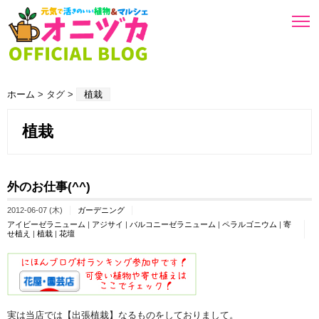
ホーム
> タグ >
植栽
植栽
外のお仕事(^^)
2012-06-07 (木)
ガーデニング
アイビーゼラニューム
|
アジサイ
|
バルコニーゼラニューム
|
ペラルゴニウム
|
寄
せ植え
|
植栽
|
花壇
実は当店では【出張植栽】なるものをしておりまして。