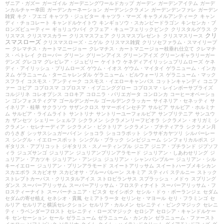
ザニア・ガズー
ガーゴイル
ガーデニングワールドカップ
ガーデン
ガーデンアイテム
ガーデ
ンカルチャー幸田
ガーデンカーネーション
ガーデンシクラメン
ガーデンデンファレ
ガーデン
雑貨
キク・フエゴ
キャツラ・ジュピター
キャツラ・マーズ
キャラメルアンティーク
キャン
ディ・チョコレート
キャンドルケイトウ
キンギョソウ・スカンピードラゴン
キンセンカ・ブ
ロンズビューティー
ギョリュウバイ
クフェア・キューフェリックピンク
クリスタルグラス
ク
クリ
リスマス
クリスマスカラー
クリスマスフェア
クリスマスプレゼント
クリスマスリース
スマスローズ
クリスマスローズ・ニゲル
クリスマス雑貨
クリソセファラム・スマイリープ
ー
クレマチス・カートマニージョー
クレマチス・カートマニージョー枝垂れ仕立て
クレマチ
ス・ペトレイ
クローバー
グリーン
グリーンアイス
グリーンアイズ
グリーンギャラリーガー
デンズ
グレコマ
グレビレア・ジュビリー
ケイトウ
ケネディアイリッシュプリムローズ
ケネ
ディ・アイリッシュ・プリムローズ
ゲウム・イオス
ゲウム・マイタイ
ゲラニューム・インカ
ヌム
ゲラニューム・ターニャレンダル
ゲラニューム・ビルウォーリス
ゲラニューム・マック
スフライ
コスモス・アンティーク
コスモス・イエローキャンパス
コットンキャンディ
コニフ
ァー
コピア
コプロスマ
コプロスマ・イブニンググロー
コプロスマ・レインボーサプライズ
コルジリネ
コレオプシス
コロキア
コロニラ・バリエガータ
コンロンカ
コーヒーオベーショ
ン
ゴンフォスティグマ
ゴールデンガール
ゴールデンクラッカー
サイネリア・セネッティ
サ
イネリア・桂華
サクラソウ
サザンクロス
サマーポインセチア
サルビア
サルビア・ホルミナ
ム
サルビア・ライムライト
サントリナ
サントリーユーフォルビア
サンブリテニア
サンユウ
カ
ザンセツ
シェリー
シェルフ
シクラメン
シクラメンリーフビオラ
シクラメン・オリガミ
シ
クラメン・セレナーディア
シクラメン・ビクトリア
シクラメン・プチティアラ
シクラメン月
のうさぎ
シッサスシュガーバイン
ショコラ
ショコラポット
シラサギカヤツリ
シルバーレー
ス
シングル・イエロースポット
シングル・ブラック
シンビジューム
シンフォリカルポス
ジ
ギタリス・アプリコット
ジギタリス・スノーティンプル
ジニア
ジニア・プチランド
ジプソフ
ィラ
ジュズサンゴ
ジュリアン
ジュリアンプリンアラモード
ジュリアン・しあわせリング
ジ
ュリアン・アカツキ
ジュリアン・アンジュ
ジュリアン・シャンパンブルー
ジュリアン・シル
キーイエロー
ジュリアン・プリンアラモード
スイートアリッサム
スイートハーブメキシカン
スカエボラ
スカビオサ
スカビオサ・ブルーバルーン
スキミア
スティパ
ステルニー
ストック
ストレプトカーパス・クリスタルアイス
ストロビランサス
スプラッシュ・メドゥ
スプリング
ダンス
スーパーアリッサム
スーパーアリッサム・フロスティナイト
スーパーアリッサム・フ
ロスティーナイト
スーパーチュニア・ビスタ
セイシボク
セシル・ドゥ・ボーランジェ
セダム
セダムの寄せ植え
セネシオ・貴鳳
セミアトラータ
セリンセ・マヨール
セリ・フラミンゴ
セ
ルリア
セルリアと横浜セレクション
セルリア・カルメン
セレニティ・ピンクマジック
セレニ
ティ・ラベンダーフロスト
セレニティ・ローズマジック
セロシア
セロシア・キャンドルケー
キ
センセーション
セール
ゼラニューム
ゼラニューム・カンカン
ゼラニューム・ファースト